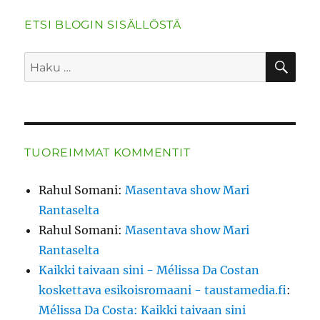
ETSI BLOGIN SISÄLLÖSTÄ
HA
Etsi:
TUOREIMMAT KOMMENTIT
Rahul Somani
:
Masentava show Mari
Rantaselta
Rahul Somani
:
Masentava show Mari
Rantaselta
Kaikki taivaan sini - Mélissa Da Costan
koskettava esikoisromaani - taustamedia.fi
:
Mélissa Da Costa: Kaikki taivaan sini