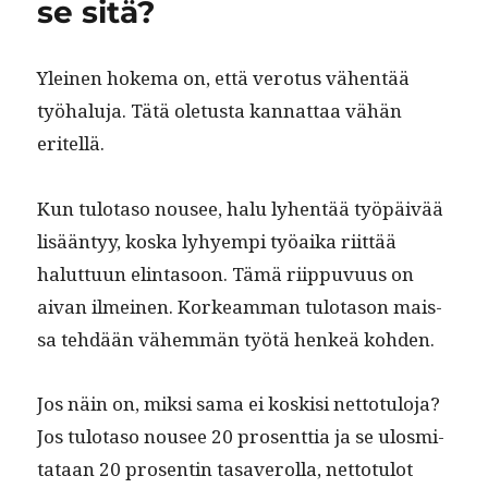
se sitä?
Yleinen hoke­ma on, että vero­tus vähen­tää
työhalu­ja. Tätä ole­tus­ta kan­nat­taa vähän
eritellä.
Kun tulota­so nousee, halu lyhen­tää työpäivää
lisään­tyy, kos­ka lyhyem­pi työai­ka riit­tää
halut­tuun elin­ta­soon. Tämä riip­pu­vu­us on
aivan ilmeinen. Korkeam­man tulota­son mais­
sa tehdään vähem­män työtä henkeä kohden.
Jos näin on, mik­si sama ei koskisi net­to­tu­lo­ja?
Jos tulota­so nousee 20 pros­ent­tia ja se ulos­mi­
tataan 20 pros­entin tasaverol­la, net­to­tu­lot