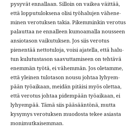
pysyvät ennal­laan. Sil­loin on vaikea väit­tää,
että lop­putu­lok­se­na olisi työhalu­jen vähen­e­
m­i­nen vero­tuk­sen takia. Pikem­minkin vero­tus
palaut­taa ne ennalleen kumoa­mal­la nousseen
ansio­ta­son vaiku­tuk­sen. Jos siis vero­tus
pienen­tää net­to­tu­lo­ja, voisi ajatel­la, että halu­
tun kulu­tus­ta­son saavut­tamiseen on tehtävä
enem­män työtä, ei vähem­män. Jos ole­tamme,
että yleinen tulota­son nousu johtaa lyhyem­
pään työaikaan, mei­dän pitäisi myös olet­taa,
että vero­tus johtaa pidem­pään työaikaan, ei
lyhyem­pää. Tämä siis pääsään­tönä, mut­ta
kysymys vero­tuk­sen muo­dos­ta tekee asi­as­ta
monimutkaisemman.