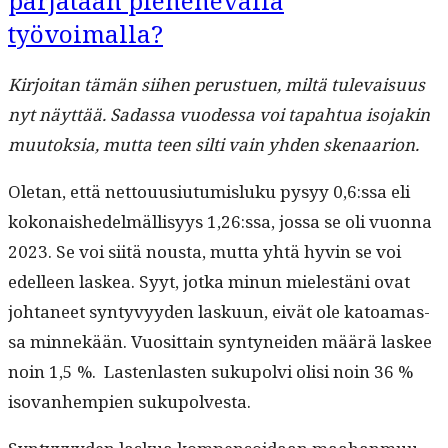
pärjätään pienenevällä
työvoimalla?
Kir­joi­tan tämän siihen perustuen, miltä tule­vaisu­us
nyt näyt­tää. Sadas­sa vuodessa voi tapah­tua iso­jakin
muu­tok­sia, mut­ta teen silti vain yhden skenaarion.
Ole­tan, että net­tou­u­si­u­tu­mis­luku pysyy 0,6:ssa eli
kokon­aishedelmäl­lisyys 1,26:ssa, jos­sa se oli vuon­na
2023. Se voi siitä nous­ta, mut­ta yhtä hyvin se voi
edelleen laskea. Syyt, jot­ka min­un mielestäni ovat
johta­neet syn­tyvyy­den lasku­un, eivät ole katoa­mas­
sa min­nekään. Vuosit­tain syn­tynei­den määrä las­kee
noin 1,5 %. Las­ten­las­ten sukupolvi olisi noin 36 %
iso­van­hempi­en sukupolvesta.