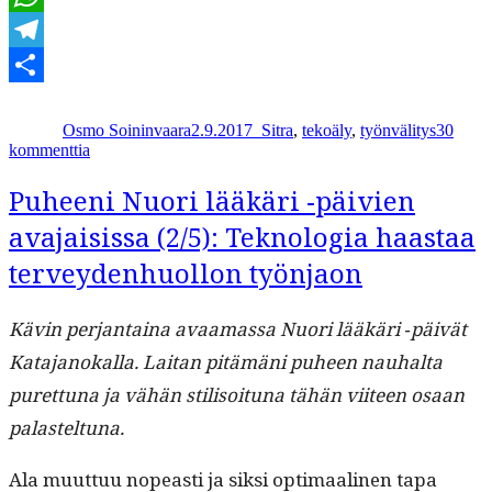
o
WhatsApp
Telegram
Kirjoittaja
Julkaistu
Kategoriat
Avainsanat
Share
Osmo Soininvaara
2.9.2017
_
Sitra
,
tekoäly
,
työnvälitys
30
artikkeliin
kommenttia
Työmarkkinat
tarvitsevat
Puheeni Nuori lääkäri ‑päivien
uuden
avajaisissa (2/5): Teknologia haastaa
otteen
terveydenhuollon työnjaon
Kävin per­jan­taina avaa­mas­sa Nuori lääkäri ‑päivät
Kata­janokalla. Lai­tan pitämäni puheen nauhal­ta
puret­tuna ja vähän stil­isoitu­na tähän viiteen osaan
palasteltuna.
Ala muut­tuu nopeasti ja sik­si opti­maa­li­nen tapa