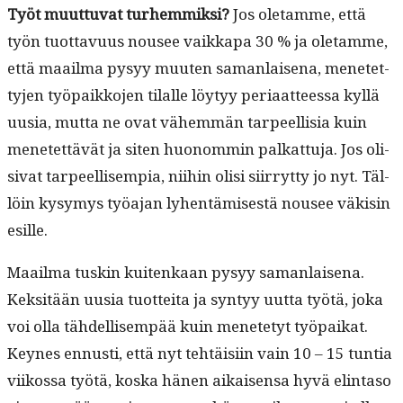
Työt muut­tuvat turhem­mik­si?
Jos ole­tamme, että
työn tuot­tavu­us nousee vaikka­pa 30 % ja ole­tamme,
että maail­ma pysyy muuten saman­laise­na, menetet­
ty­jen työ­paikko­jen tilalle löy­tyy peri­aat­teessa kyl­lä
uusia, mut­ta ne ovat vähem­män tarpeel­lisia kuin
menetet­tävät ja siten huonom­min palkat­tu­ja. Jos oli­
si­vat tarpeel­lisem­pia, niihin olisi siir­ryt­ty jo nyt. Täl­
löin kysymys työa­jan lyhen­tämis­es­tä nousee väk­isin
esille.
Maail­ma tuskin kuitenkaan pysyy saman­laise­na.
Kek­sitään uusia tuot­tei­ta ja syn­tyy uut­ta työtä, joka
voi olla tähdel­lisem­pää kuin menete­tyt työ­paikat.
Keynes ennusti, että nyt tehtäisi­in vain 10 – 15 tun­tia
viikos­sa työtä, kos­ka hänen aikaisen­sa hyvä elin­ta­so