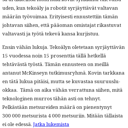
u­den, kun tekoä­ly ja robot­it syr­jäyt­tävät val­ta­van
määrän työvoimaa. Eri­tyis­es­ti ennustet­ti­in tämän
johta­van siihen, että pääo­man omis­ta­jat rikas­tu­vat
val­tavasti ja työtä tekevä kansa kurjistuu.
Ensin vähän luku­ja. Tekoä­lyn olete­taan syr­jäyt­tävän
15 vuodessa noin 15 pros­ent­tia täl­lä het­kel­lä
tehtävästä työstä. Tämän ennus­teen on meil­lä
antanut McK­in­seyn tutkimus­ryh­mä. Kovin tarkkana
en tätä lukua pitäisi, mut­ta se kuvas­taa suu­ru­us­lu­
okkaa. Tämä on aika vähän ver­rat­tuna siihen, mitä
teknologi­nen mur­ros tähän asti on tehnyt.
Pelkästään met­surei­den määrä on pienen­tynyt
300 000 met­surista 4 000 met­suri­in. Mitään täl­laista
“Mik­
ei ole edessä.
Jat­ka lukemista