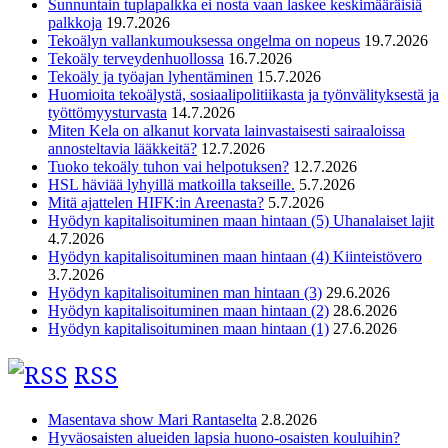
Sunnuntain tuplapalkka ei nosta vaan laskee keskimääräisiä
palkkoja
19.7.2026
Tekoälyn vallankumouksessa ongelma on nopeus
19.7.2026
Tekoäly terveydenhuollossa
16.7.2026
Tekoäly ja työajan lyhentäminen
15.7.2026
Huomioita tekoälystä, sosiaalipolitiikasta ja työnvälityksestä ja
työttömyysturvasta
14.7.2026
Miten Kela on alkanut korvata lainvastaisesti sairaaloissa
annosteltavia lääkkeitä?
12.7.2026
Tuoko tekoäly tuhon vai helpotuksen?
12.7.2026
HSL häviää lyhyillä matkoilla takseille.
5.7.2026
Mitä ajattelen HIFK:in Areenasta?
5.7.2026
Hyödyn kapitalisoituminen maan hintaan (5) Uhanalaiset lajit
4.7.2026
Hyödyn kapitalisoituminen maan hintaan (4) Kiinteistövero
3.7.2026
Hyödyn kapitalisoituminen man hintaan (3)
29.6.2026
Hyödyn kapitalisoituminen maan hintaan (2)
28.6.2026
Hyödyn kapitalisoituminen maan hintaan (1)
27.6.2026
RSS
Masentava show Mari Rantaselta
2.8.2026
Hyväosaisten alueiden lapsia huono-osaisten kouluihin?