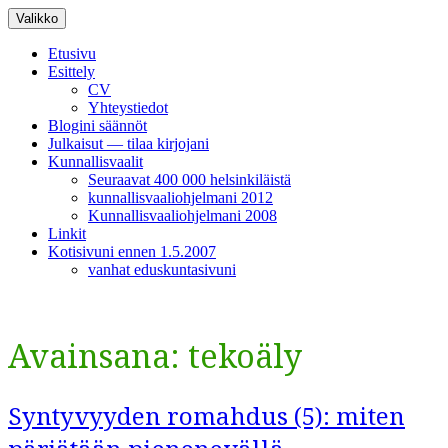
Siirry
Valikko
sisältöön
Etusivu
Esittely
CV
Yhteystiedot
Blogini säännöt
Julkaisut — tilaa kirjojani
Kunnallisvaalit
Seuraavat 400 000 helsinkiläistä
kunnallisvaaliohjelmani 2012
Kunnallisvaaliohjelmani 2008
Linkit
Kotisivuni ennen 1.5.2007
vanhat eduskuntasivuni
Avainsana:
tekoäly
Syntyvyyden romahdus (5): miten