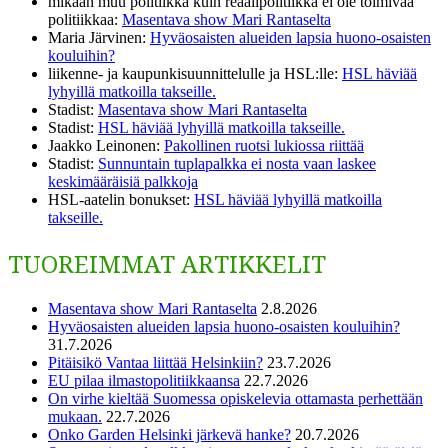
mikään muu politiikka kuin reaalipolitiikka ei ole toimivaa
politiikkaa
:
Masentava show Mari Rantaselta
Maria Järvinen
:
Hyväosaisten alueiden lapsia huono-osaisten
kouluihin?
liikenne- ja kaupunkisuunnittelulle ja HSL:lle
:
HSL häviää
lyhyillä matkoilla takseille.
Stadist
:
Masentava show Mari Rantaselta
Stadist
:
HSL häviää lyhyillä matkoilla takseille.
Jaakko Leinonen
:
Pakollinen ruotsi lukiossa riittää
Stadist
:
Sunnuntain tuplapalkka ei nosta vaan laskee
keskimääräisiä palkkoja
HSL-aatelin bonukset
:
HSL häviää lyhyillä matkoilla
takseille.
TUOREIMMAT ARTIKKELIT
Masentava show Mari Rantaselta
2.8.2026
Hyväosaisten alueiden lapsia huono-osaisten kouluihin?
31.7.2026
Pitäisikö Vantaa liittää Helsinkiin?
23.7.2026
EU pilaa ilmastopolitiikkaansa
22.7.2026
On virhe kieltää Suomessa opiskelevia ottamasta perhettään
mukaan.
22.7.2026
Onko Garden Helsinki järkevä hanke?
20.7.2026