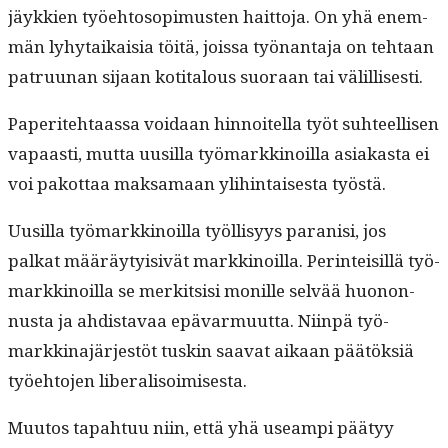
jäykkien työe­htosopimusten hait­to­ja. On yhä enem­
män lyhy­taikaisia töitä, jois­sa työ­nan­ta­ja on tehtaan
patru­u­nan sijaan koti­talous suo­raan tai välillisesti.
Paperite­htaas­sa voidaan hin­noitel­la työt suh­teel­lisen
vapaasti, mut­ta uusil­la työ­markki­noil­la asi­akas­ta ei
voi pakot­taa mak­samaan yli­hin­tais­es­ta työstä.
Uusil­la työ­markki­noil­la työl­lisyys paranisi, jos
palkat määräy­ty­i­sivät markki­noil­la. Per­in­teisil­lä työ­
markki­noil­la se merk­it­sisi monille selvää huonon­
nus­ta ja ahdis­tavaa epä­var­muut­ta. Niin­pä työ­
markki­na­jär­jestöt tuskin saa­vat aikaan päätök­siä
työe­hto­jen liberalisoimisesta.
Muu­tos tapah­tuu niin, että yhä use­ampi pää­tyy