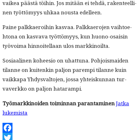
vaikea päästä töi­hin. Jos mitään ei tehdä, rak­en­teelli­
nen työt­tömyys uhkaa nous­ta edelleen.
Paine palkkaeroi­hin kas­vaa. Palkkaero­jen vai­h­toe­
htona on kas­va­va työt­tömyys, kun huono-osaisin
työvoima hin­noitel­laan ulos markkinoilta.
Sosi­aa­li­nen koheesio on uhat­tuna. Pohjo­is­maid­en
tilanne on kuitenkin paljon parem­pi tilanne kuin
vaikka­pa Yhdys­val­to­jen, jos­sa yhteiskun­nan tur­
vaverkko on paljon hatarampi.
Työ­markki­noiden toimin­nan paran­t­a­mi­nen
Jat­ka
“Tekoä­
lukemista
ly
ja
Facebook