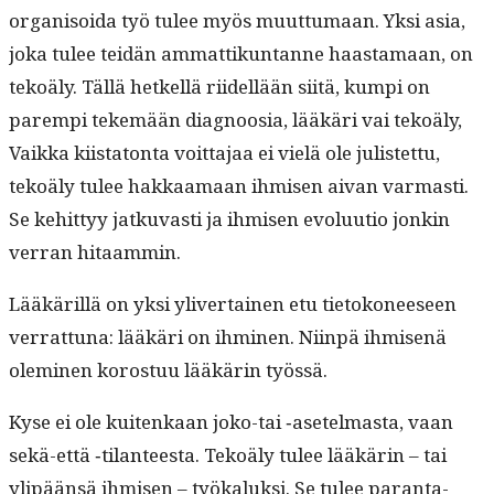
organ­isoi­da työ tulee myös muut­tumaan. Yksi asia,
joka tulee tei­dän ammat­tikun­tanne haas­ta­maan, on
tekoä­ly. Täl­lä het­kel­lä riidel­lään siitä, kumpi on
parem­pi tekemään diag­noosia, lääkäri vai tekoä­ly,
Vaik­ka kiis­ta­ton­ta voit­ta­jaa ei vielä ole julis­tet­tu,
tekoä­ly tulee hakkaa­maan ihmisen aivan var­masti.
Se kehit­tyy jatku­vasti ja ihmisen evoluu­tio jonkin
ver­ran hitaammin.
Lääkäril­lä on yksi yliv­er­tainen etu tietokoneeseen
ver­rat­tuna: lääkäri on ihmi­nen. Niin­pä ihmisenä
olem­i­nen koros­tuu lääkärin työssä.
Kyse ei ole kuitenkaan joko-tai ‑asetel­mas­ta, vaan
sekä-että ‑tilanteesta. Tekoä­ly tulee lääkärin – tai
ylipään­sä ihmisen – työkaluk­si. Se tulee paran­ta­