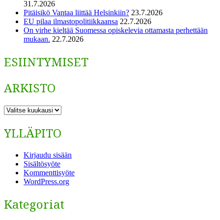
31.7.2026
Pitäisikö Vantaa liittää Helsinkiin?
23.7.2026
EU pilaa ilmastopolitiikkaansa
22.7.2026
On virhe kieltää Suomessa opiskelevia ottamasta perhettään
mukaan.
22.7.2026
ESIINTYMISET
ARKISTO
ARKISTO
YLLÄPITO
Kirjaudu sisään
Sisältösyöte
Kommenttisyöte
WordPress.org
Kategoriat