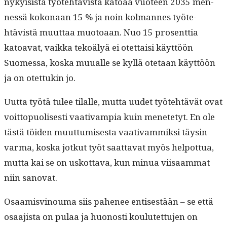
nyky­i­sistä työte­htävistä katoaa vuo­teen 2035 men­
nessä kokon­aan 15 % ja noin kol­mannes työte­
htävistä muut­taa muo­toaan. Nuo 15 pros­ent­tia
katoa­vat, vaik­ka tekoä­lyä ei otet­taisi käyt­töön
Suomes­sa, kos­ka muualle se kyl­lä ote­taan käyt­töön
ja on otet­tukin jo.
Uut­ta työtä tulee tilalle, mut­ta uudet työte­htävät ovat
voit­top­uolis­es­ti vaa­ti­vampia kuin menete­tyt. En ole
tästä töi­den muut­tumis­es­ta vaa­ti­vam­mik­si täysin
var­ma, kos­ka jotkut työt saat­ta­vat myös helpot­tua,
mut­ta kai se on uskot­ta­va, kun min­ua viisaam­mat
niin sanovat.
Osaamisvi­nouma siis pahe­nee entis­es­tään – se että
osaa­jista on pulaa ja huonos­ti koulutet­tu­jen on