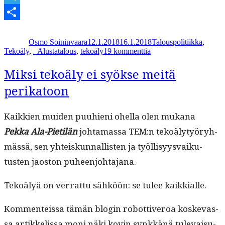
Telegram
Kirjoittaja
Julkaistu
Kategoriat
Share
Osmo Soininvaara
12.1.2018
16.1.2018
Talouspolitiikka
,
Avainsanat
artikkeliin
Tekoäly
,
_
Alustatalous
,
tekoäly
19 kommenttia
Muistiinpanoja
tekoälytyöpajasta
Miksi tekoäly ei syökse meitä
perikatoon
Kaikkien muiden puuhieni ohel­la olen mukana
Pekka Ala-Pietilän
johta­mas­sa TEM:n tekoä­ly­työryh­
mässä, sen yhteiskun­nal­lis­ten ja työl­lisyys­vaiku­
tusten jaos­ton puheenjohtajana.
Tekoä­lyä on ver­rat­tu sähköön: se tulee kaikkialle.
Kom­menteis­sa tämän blo­gin robot­tiveroa koskevas­
sa artikke­lis­sa moni näki kovin synkkänä tule­vaisu­