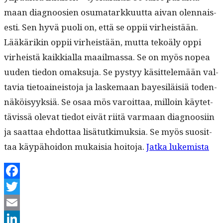
maan diag­noosien osumatarkku­ut­ta aivan olen­nais­
es­ti. Sen hyvä puoli on, että se oppii virheistään.
Lääkärikin oppii virheistään, mut­ta tekoä­ly oppi
virheistä kaikkial­la maail­mas­sa. Se on myös nopea
uuden tiedon omak­su­ja. Se pystyy käsit­telemään val­
tavia tietoaineis­to­ja ja laske­maan bayesiläisiä toden­
näköisyyk­siä. Se osaa mös varoit­taa, mil­loin käytet­
tävis­sä ole­vat tiedot eivät riitä var­maan diag­noosi­in
ja saat­taa ehdot­taa lisä­tutkimuk­sia. Se myös suosit­
“Pu
taa käypähoidon mukaisia hoito­ja.
Jat­ka lukemista
Nuo
lää
Facebook
‑pä
Twitter
ava
Email
jai­