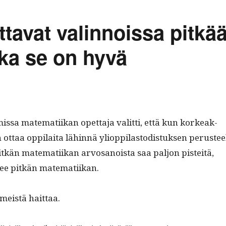
tavat valinnoissa pitkä
ka se on hyvä
s­sa matem­ati­ikan opet­ta­ja valit­ti, että kun korkeak­
 ottaa oppi­lai­ta lähin­nä yliop­pi­las­todis­tuk­sen perus­tee
itkän matem­ati­ikan arvosanoista saa paljon pis­teitä,
t­see pitkän matematiikan.
lmeistä haittaa.