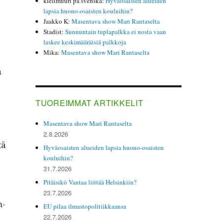
kielimuuri på svenska
:
Hyväosaisten alueiden
lapsia huono-osaisten kouluihin?
Jaakko K
:
Masentava show Mari Rantaselta
Stadist
:
Sunnuntain tuplapalkka ei nosta vaan
laskee keskimääräisiä palkkoja
Mika
:
Masentava show Mari Rantaselta
n
TUOREIMMAT ARTIKKELIT
Masentava show Mari Rantaselta
2.8.2026
tä
Hyväosaisten alueiden lapsia huono-osaisten
kouluihin?
31.7.2026
Pitäisikö Vantaa liittää Helsinkiin?
23.7.2026
m­
EU pilaa ilmastopolitiikkaansa
22.7.2026