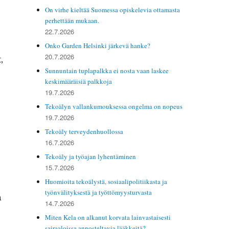
On virhe kieltää Suomessa opiskelevia ottamasta
perhettään mukaan.
22.7.2026
Onko Garden Helsinki järkevä hanke?
20.7.2026
,
Sunnuntain tuplapalkka ei nosta vaan laskee
keskimääräisiä palkkoja
19.7.2026
Tekoälyn vallankumouksessa ongelma on nopeus
19.7.2026
Tekoäly terveydenhuollossa
16.7.2026
Tekoäly ja työajan lyhentäminen
15.7.2026
Huomioita tekoälystä, sosiaalipolitiikasta ja
työnvälityksestä ja työttömyysturvasta
n
14.7.2026
Miten Kela on alkanut korvata lainvastaisesti
sairaaloissa annosteltavia lääkkeitä?