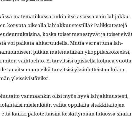
kässä matem­ati­ikas­sa onkin itse asi­as­sa vain lah­jakku­
en kor­va­ta oikeal­la lah­jakku­ustestil­lä? Palikkat­este­jä
u­den­mukaisi­na, kos­ka toiset men­estyvät ja toiset eivät
ä voi paika­ta ahkeru­udel­la. Mut­ta ver­rat­tuna lah­
aamioimiseen pitkän matem­ati­ikan yliop­pi­lasko­keek­si,
mi­ton vai­h­toe­hto. Ei tarvit­sisi opiskel­la kolmea vuot­ta
 tule tarvit­se­maan eikä tarvit­sisi yksi­u­lot­teis­taa lukion
män yleissivistäviksi.
elu­u­taito var­maankin olisi myös hyvä lah­jakku­ustesti,
­lah­taisi mie­lenkään vali­ta oppi­lai­ta shakki­taito­jen
, että kaik­ki pakotet­taisi­in keskit­tymään lukios­sa shaki