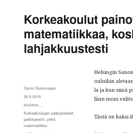
Korkeakoulut painot
matematiikkaa, kos
lahjakkuustesti
Helsin­gin Sanomi
oului­hin ale­taan
Kirjoittaja
Osmo Soininvaara
la ja kun siinä p
Julkaistu
26.5.2019
liian moni val­i
Kategoriat
koulutus
,
_
Avainsanat
Korkeakoulujen pääsykokeet
,
Tästä on kak­si i
palikkatestit
,
pitkä
matematiikka