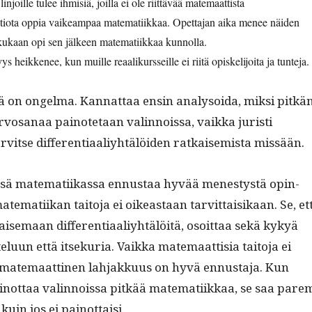
in­joille tulee ihmisiä, joil­la ei ole riit­tävää matemaat­tista
iota oppia vaikeam­paa matem­ati­ikkaa. Opet­ta­jan aika menee näi­den
ukaan opi sen jäl­keen matem­ati­ikkaa kunnolla.
s heikke­nee, kun muille reaa­likurs­seille ei riitä opiske­li­joi­ta ja tunteja.
ä on ongel­ma. Kan­nat­taa ensin analysoi­da, mik­si pitkä
vosanaa pain­ote­taan valin­nois­sa, vaik­ka juristi
rvitse dif­fer­en­ti­aaliy­htälöi­den ratkaisemista missään.
sä matem­ati­ikas­sa ennus­taa hyvää men­estys­tä opin­
atem­ati­ikan taito­ja ei oikeas­t­aan tarvit­taisikaan. Se, et
ise­maan dif­fer­en­ti­aaliy­htälöitä, osoit­taa sekä kykyä
­telu­un että itsekuria. Vaik­ka matemaat­tisia taito­ja ei
 matemaat­ti­nen lah­jakku­us on hyvä ennus­ta­ja. Kun
n­ot­taa valin­nois­sa pitkää matem­ati­ikkaa, se saa pare
a kuin jos ei painottaisi.