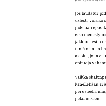
Jos lau­datur pit
ustesti, voisiko s
pide­tään epäoike
eikä men­estymist
jakku­ustestin n
tämä on aika har­
asioi­ta, joi­ta ei
opin­to­ja vähem­
Vaik­ka shak­in­p
kenellekään ei juo
perus­teel­la niin
pelaamiseen.