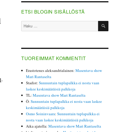
ETSI BLOGIN SISÄLLÖSTÄ
ä
HAKU
Etsi:
TUOREIMMAT KOMMENTIT
Erastotenes aleksandrialainen
:
Masentava show
Mari Rantaselta
l­
Stadist
:
Sunnuntain tuplapalkka ei nosta vaan
laskee keskimääräisiä palkkoja
TL
:
Masentava show Mari Rantaselta
Ö
:
Sunnuntain tuplapalkka ei nosta vaan laskee
keskimääräisiä palkkoja
Osmo Soininvaara
:
Sunnuntain tuplapalkka ei
nosta vaan laskee keskimääräisiä palkkoja
Aika ajatella
:
Masentava show Mari Rantaselta