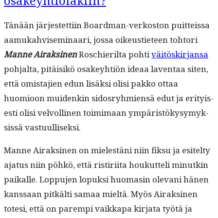
osakeyhtiölakiin?
Tänään jär­jestet­ti­in Board­man-verkos­ton puit­teis­sa
aamukahvisem­i­naari, jos­sa oikeusti­eteen tohtori
Manne Airaksi­nen
Roschier­il­ta pohti
väitöskir­jansa
poh­jal­ta, pitäisikö osakey­htiön ideaa laven­taa siten,
että omis­ta­jien edun lisäk­si olisi pakko ottaa
huomioon muidenkin sidos­ryh­mien­sä edut ja eri­tyis­
es­ti olisi velvolli­nen toim­i­maan ympäristökysymyk­
sis­sä vastuulliseksi.
Manne Airaksi­nen on mielestäni niin fik­su ja esitel­ty
aja­tus niin pöhkö, että ris­tiri­ita houkut­teli min­utkin
paikalle. Lop­pu­jen lopuk­si huo­masin ole­vani hänen
kanssaan pitkälti samaa mieltä. Myös Airaksi­nen
tote­si, että on parem­pi vaikka­pa kir­ja­ta työtä ja