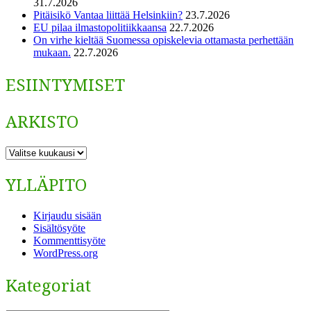
31.7.2026
Pitäisikö Vantaa liittää Helsinkiin?
23.7.2026
EU pilaa ilmastopolitiikkaansa
22.7.2026
On virhe kieltää Suomessa opiskelevia ottamasta perhettään
mukaan.
22.7.2026
ESIINTYMISET
ARKISTO
ARKISTO
YLLÄPITO
Kirjaudu sisään
Sisältösyöte
Kommenttisyöte
WordPress.org
Kategoriat