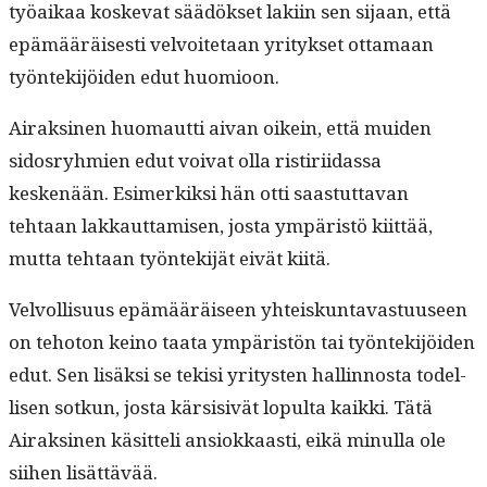
työaikaa koske­vat säädök­set laki­in sen sijaan, että
epämääräis­es­ti velvoite­taan yri­tyk­set otta­maan
työn­tek­i­jöi­den edut huomioon.
Airaksi­nen huo­maut­ti aivan oikein, että muiden
sidos­ryh­mien edut voivat olla ris­tiri­idas­sa
keskenään. Esimerkik­si hän otti saas­tut­ta­van
tehtaan lakkaut­tamisen, jos­ta ympäristö kiit­tää,
mut­ta tehtaan työn­tek­i­jät eivät kiitä.
Velvol­lisu­us epämääräiseen yhteiskun­tavas­tu­useen
on teho­ton keino taa­ta ympäristön tai työn­tek­i­jöi­den
edut. Sen lisäk­si se tek­isi yri­tys­ten hallinnos­ta todel­
lisen sotkun, jos­ta kär­si­sivät lop­ul­ta kaik­ki. Tätä
Airaksi­nen käsit­teli ansiokkaasti, eikä min­ul­la ole
siihen lisättävää.