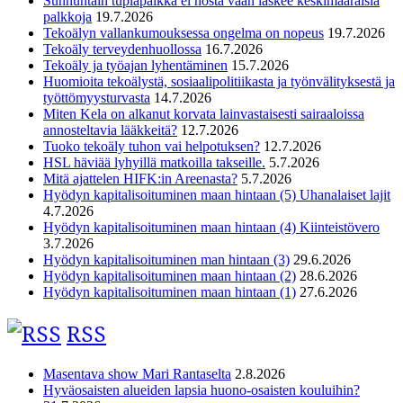
Sunnuntain tuplapalkka ei nosta vaan laskee keskimääräisiä
palkkoja
19.7.2026
Tekoälyn vallankumouksessa ongelma on nopeus
19.7.2026
Tekoäly terveydenhuollossa
16.7.2026
Tekoäly ja työajan lyhentäminen
15.7.2026
Huomioita tekoälystä, sosiaalipolitiikasta ja työnvälityksestä ja
työttömyysturvasta
14.7.2026
Miten Kela on alkanut korvata lainvastaisesti sairaaloissa
annosteltavia lääkkeitä?
12.7.2026
Tuoko tekoäly tuhon vai helpotuksen?
12.7.2026
HSL häviää lyhyillä matkoilla takseille.
5.7.2026
Mitä ajattelen HIFK:in Areenasta?
5.7.2026
Hyödyn kapitalisoituminen maan hintaan (5) Uhanalaiset lajit
4.7.2026
Hyödyn kapitalisoituminen maan hintaan (4) Kiinteistövero
3.7.2026
Hyödyn kapitalisoituminen man hintaan (3)
29.6.2026
Hyödyn kapitalisoituminen maan hintaan (2)
28.6.2026
Hyödyn kapitalisoituminen maan hintaan (1)
27.6.2026
RSS
Masentava show Mari Rantaselta
2.8.2026
Hyväosaisten alueiden lapsia huono-osaisten kouluihin?