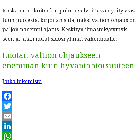
Kos­ka moni kuitenkin puhuu velvoit­ta­van yri­tys­vas­
tu­un puoles­ta, kir­joi­tan siitä, mik­si val­tion ohjaus on
paljon parem­pi aja­tus. Keski­tyn ilmas­tokysymyk­
seen ja jätän muut sidos­ryh­mät vähemmälle.
Luotan valtion ohjaukseen
enemmän kuin hyväntahtoisuuteen
“Sidos­
Jat­ka lukemista
ryh­
mien
Facebook
edut
Twitter
mukaan
Email
osakeyhtiölakiin?”
LinkedIn