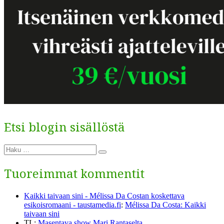
Etsi blogin sisällöstä
Etsi:
Haku
Tuoreimmat kommentit
Kaikki taivaan sini - Mélissa Da Costan koskettava
esikoisromaani - taustamedia.fi
:
Mélissa Da Costa: Kaikki
taivaan sini
TL
:
Masentava show Mari Rantaselta