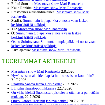
Rahul Somani
:
Masentava show Mari Rantaselta
Kalle Rankka
:
Masentava show Mari Rantaselta
Erastotenes aleksandrialainen
:
Masentava show Mari
Rantaselta
Stadist
:
Sunnuntain tuplapalkka ei nosta vaan laskee
keskimääräisiä palkkoja
TL
:
Masentava show Mari Rantaselta
Ö
:
Sunnuntain tuplapalkka ei nosta vaan laskee
keskimääräisiä palkkoja
Osmo Soininvaara
:
Sunnuntain tuplapalkka ei nosta vaan
laskee keskimääräisiä palkkoja
Aika ajatella
:
Masentava show Mari Rantaselta
TUOREIMMAT ARTIKKELIT
Masentava show Mari Rantaselta
2.8.2026
Hyväosaisten alueiden lapsia huono-osaisten kouluihin?
31.7.2026
Pitäisikö Vantaa liittää Helsinkiin?
23.7.2026
EU pilaa ilmastopolitiikkaansa
22.7.2026
On virhe kieltää Suomessa opiskelevia ottamasta perhettään
mukaan.
22.7.2026
Onko Garden Helsinki järkevä hanke?
20.7.2026