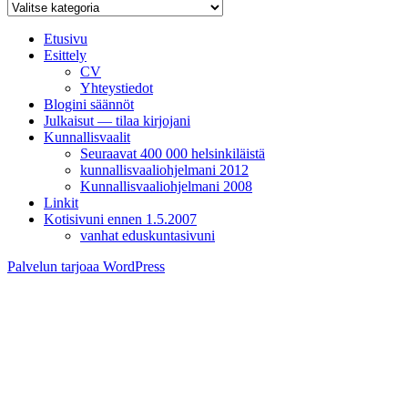
Kategoriat
Etusivu
Esittely
CV
Yhteystiedot
Blogini säännöt
Julkaisut — tilaa kirjojani
Kunnallisvaalit
Seuraavat 400 000 helsinkiläistä
kunnallisvaaliohjelmani 2012
Kunnallisvaaliohjelmani 2008
Linkit
Kotisivuni ennen 1.5.2007
vanhat eduskuntasivuni
Palvelun tarjoaa WordPress