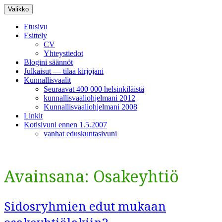
Siirry
Valikko
sisältöön
Etusivu
Esittely
CV
Yhteystiedot
Blogini säännöt
Julkaisut — tilaa kirjojani
Kunnallisvaalit
Seuraavat 400 000 helsinkiläistä
kunnallisvaaliohjelmani 2012
Kunnallisvaaliohjelmani 2008
Linkit
Kotisivuni ennen 1.5.2007
vanhat eduskuntasivuni
Avainsana:
Osakeyhtiö
Sidosryhmien edut mukaan