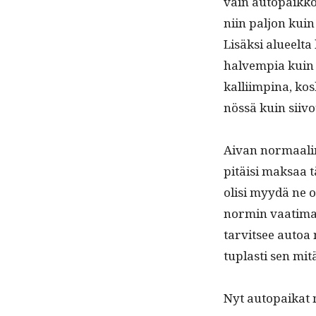
vain autopaikko­
niin paljon kuin
Lisäk­si alueelta 
halvem­pia kuin nu
kalli­imp­ina, ko
nössä kuin siivo
Aivan nor­maali
pitäisi mak­saa t
olisi myy­dä ne 
normin vaa­ti­ma
tarvit­see autoa
tuplas­ti sen mi
Nyt autopaikat 