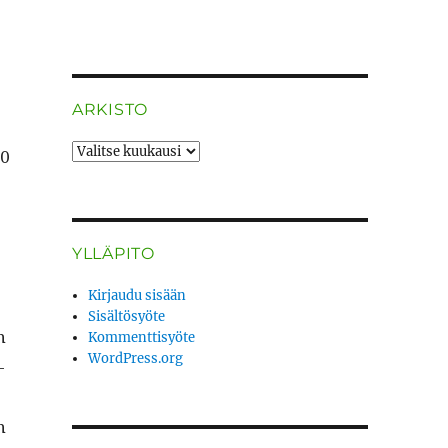
ARKISTO
ARKISTO
00
YLLÄPITO
Kirjaudu sisään
Sisältösyöte
n
Kommenttisyöte
WordPress.org
­
n