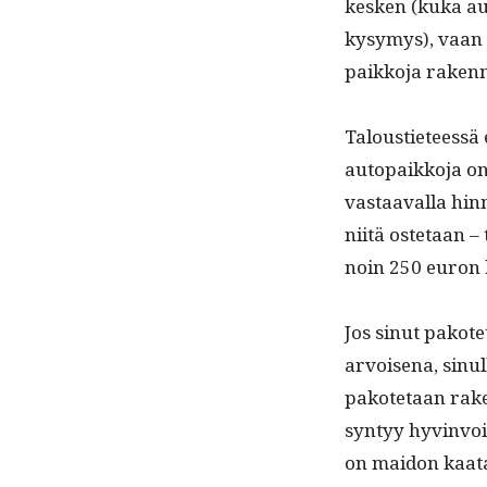
kesken (kuka aut
kysymys), vaan se 
paikko­ja raken­
Talousti­eteess
autopaikko­ja on
vas­taaval­la hin
niitä oste­taan 
noin 250 euron
Jos sin­ut pakote
arvoise­na, sin­u
pakote­taan rak
syn­tyy hyv­in­vo
on maid­on kaat