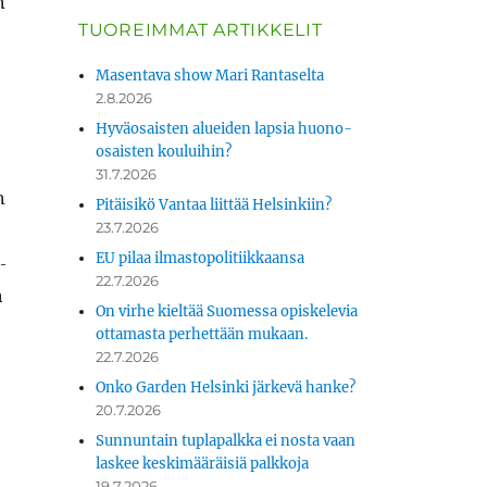
n
TUOREIMMAT ARTIKKELIT
Masentava show Mari Rantaselta
2.8.2026
Hyväosaisten alueiden lapsia huono-
osaisten kouluihin?
31.7.2026
n
Pitäisikö Vantaa liittää Helsinkiin?
23.7.2026
EU pilaa ilmastopolitiikkaansa
­
22.7.2026
a
On virhe kieltää Suomessa opiskelevia
­
ottamasta perhettään mukaan.
22.7.2026
Onko Garden Helsinki järkevä hanke?
20.7.2026
Sunnuntain tuplapalkka ei nosta vaan
laskee keskimääräisiä palkkoja
19.7.2026