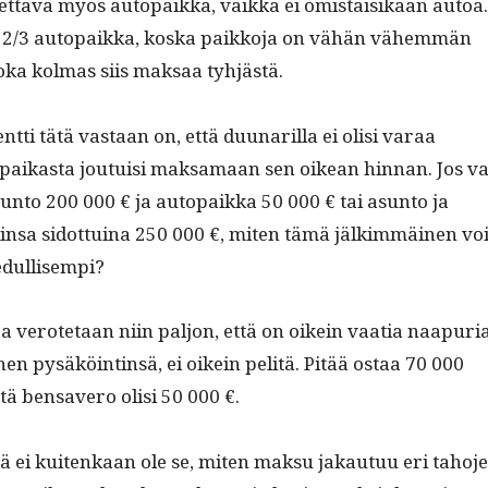
et­ta­va myös autopaik­ka, vaik­ka ei omis­taisikaan autoa.
va 2/3 autopaik­ka, kos­ka paikko­ja on vähän vähem­män
Joka kol­mas siis mak­saa tyhjästä.
t­ti tätä vas­taan on, että duu­nar­il­la ei olisi varaa
paikas­ta jou­tu­isi mak­samaan sen oikean hin­nan. Jos va
un­to 200 000 € ja autopaik­ka 50 000 € tai asun­to ja
­in­sa sidot­tuina 250 000 €, miten tämä jälkim­mäi­nen vo
 edullisempi?
aa verote­taan niin paljon, että on oikein vaa­tia naa­puri
 pysäköintin­sä, ei oikein pelitä. Pitää ostaa 70 000
ttä ben­savero olisi 50 000 €.
 ei kuitenkaan ole se, miten mak­su jakau­tuu eri taho­j