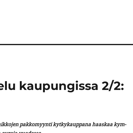
elu kaupungissa 2/2:
paikko­jen pakkomyyn­ti kytkykaup­pana haaskaa kym­