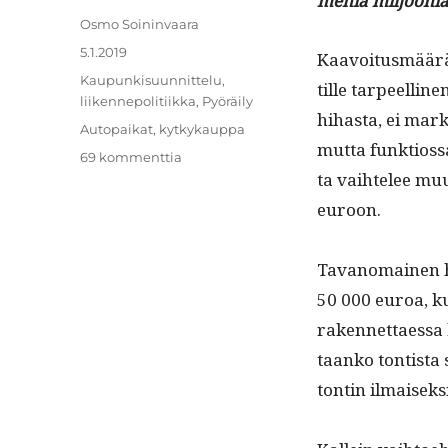
meniä miljoo­nia
Kirjoittaja
Osmo Soininvaara
Julkaistu
5.1.2019
Kaavoitus­määräy
Kategoriat
Kaupunkisuunnittelu
,
tille tarpeelli­n
liikennepolitiikka
,
Pyöräily
hihas­ta, ei markk
Avainsanat
Autopaikat
,
kytkykauppa
mut­ta funk­tios
artikkeliin
69 kommenttia
ta vai­htelee muu
Autoilun
hinnoittelu
euroon.
kaupungissa
2/2:
pysäköinti
Tavanomainen hi
50 000 euroa, ku
raken­net­taes­sa
taanko ton­tista
ton­tin ilmaiseks