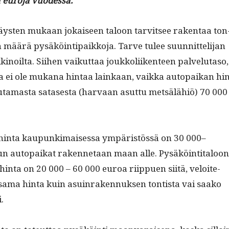
 euro­ja vuodessa.
s­ten mukaan jokaiseen taloon tarvit­see rak­en­taa ton
en määrä pysäköin­tipaikko­ja. Tarve tulee suun­nit­teli­jan
i­noil­ta. Siihen vaikut­taa joukkoli­iken­teen palve­lu­ta­so,
­sa ei ole mukana hin­taa lainkaan, vaik­ka autopaikan hi
­ta­mas­ta satases­ta (har­vaan asut­tu met­sälähiö) 70 000
n­ta kaupunki­maises­sa ympäristössä on 30 000–
n autopaikat raken­netaan maan alle. Pysäköin­ti­taloon
 hin­ta on 20 000 – 60 000 euroa riip­puen siitä, veloite­
 sama hin­ta kuin asuin­raken­nuk­sen ton­tista vai saako
i.