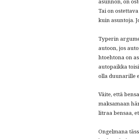
asun­non, on ost
Tai on ostet­ta­
kuin asun­to­ja. 
Type­r­in argu­men
autoon, jos auto
h­toe­htona on as
autopaik­ka toisi
olla duu­nar­ille
Väite, että ben­s
mak­samaan hänen
litraa ben­saa, e
Ongel­mana tässä