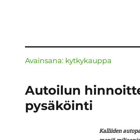
Avainsana:
kytkykauppa
Autoilun hinnoitt
pysäköinti
Kalli­iden auto