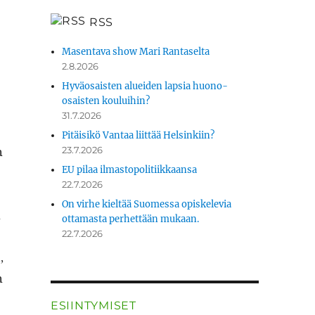
RSS
Masentava show Mari Rantaselta
2.8.2026
Hyväosaisten alueiden lapsia huono-
osaisten kouluihin?
31.7.2026
Pitäisikö Vantaa liittää Helsinkiin?
n
23.7.2026
EU pilaa ilmastopolitiikkaansa
22.7.2026
On virhe kieltää Suomessa opiskelevia
n
ottamasta perhettään mukaan.
22.7.2026
,
n
ESIINTYMISET