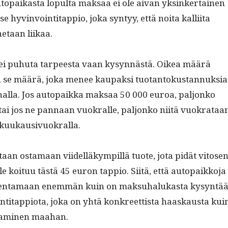
opaikas­ta lop­ul­ta mak­saa ei ole aivan yksinker­tainen
hyv­in­voin­ti­tap­pio, joka syn­tyy, että noi­ta kalli­ita
netaan liikaa.
ä ei puhuta tarpeesta vaan kysyn­nästä. Oikea määrä
 se määrä, joka menee kau­pak­si tuotan­tokus­tan­nuk­sia
­nal­la. Jos autopaik­ka mak­saa 50 000 euroa, paljonko
– tai jos ne pan­naan vuokralle, paljonko niitä vuokrataa
 kuukausivuokralla.
­taan osta­maan viidel­läkympil­lä tuote, jota pidät vitose
lle koituu tästä 45 euron tap­pio. Siitä, että autopaikko­ja
­en­ta­maan enem­män kuin on mak­suhalukas­ta kysyn­tää
in­ti­tap­pi­o­ta, joka on yhtä konkreet­tista haaskaus­ta kui
­a­mi­nen maahan.