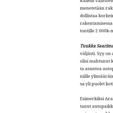
Kallein vai­h­toe
menetetään rake
dol­lis­taa korke
rak­en­tamises­sa
ton­tille 2 000k‑
Tuuk­ka Saari­m
väljästi. Syy o
olisi mah­tunut ku
ta asun­toa auto
niille ylimääräisi
sa yli puo­let ko
Esimerkik­si Ara­
tanut autopaikko