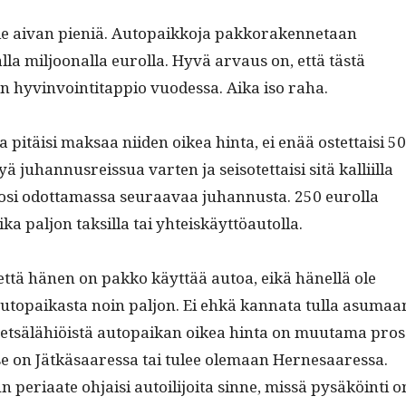
le aivan pieniä. Autopaikko­ja pakko­raken­netaan
l­la miljoon­al­la eurol­la. Hyvä arvaus on, että tästä
hyv­in­voin­ti­tap­pio vuodessa. Aika iso raha.
 pitäisi mak­saa niiden oikea hin­ta, ei enää ostet­taisi 5
juhan­nus­reis­sua varten ja seisotet­taisi sitä kalli­il­la
si odot­ta­mas­sa seu­raavaa juhan­nus­ta. 250 eurol­la
ika paljon tak­sil­la tai yhteiskäyttöautolla.
että hänen on pakko käyt­tää autoa, eikä hänel­lä ole
topaikas­ta noin paljon. Ei ehkä kan­na­ta tul­la asumaa
et­sälähiöistä autopaikan oikea hin­ta on muu­ta­ma pros
 se on Jätkäsaa­res­sa tai tulee ole­maan Her­ne­saa­res­sa.
n peri­aate ohjaisi autoil­i­joi­ta sinne, mis­sä pysäköin­ti o