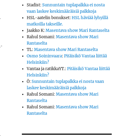
Stadist
:
Sunnuntain tuplapalkka ei nosta
vaan laskee keskimääräisiä palkkoja
­
HSL-aatelin bonukset
:
HSL häviää lyhyillä
matkoilla takseille.
Jaakko K
:
Masentava show Mari Rantaselta
Rahul Somani
:
Masentava show Mari
Rantaselta
n­
TL
:
Masentava show Mari Rantaselta
Osmo Soininvaara
:
Pitäisikö Vantaa liittää
Helsinkiin?
Vantaa ja ratikkaYT.
:
Pitäisikö Vantaa liittää
Helsinkiin?
Ö
:
Sunnuntain tuplapalkka ei nosta vaan
laskee keskimääräisiä palkkoja
Rahul Somani
:
Masentava show Mari
Rantaselta
Rahul Somani
:
Masentava show Mari
Rantaselta