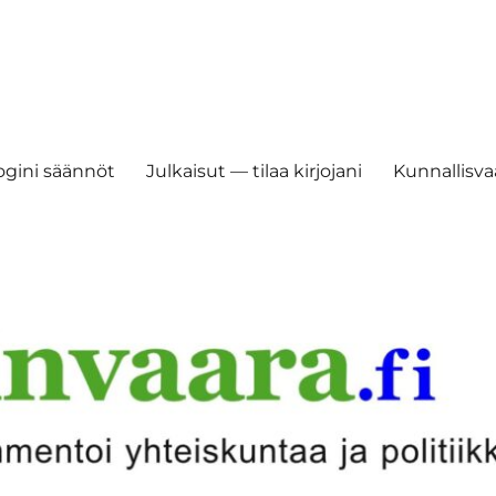
ogini säännöt
Julkaisut — tilaa kirjojani
Kunnallisvaa