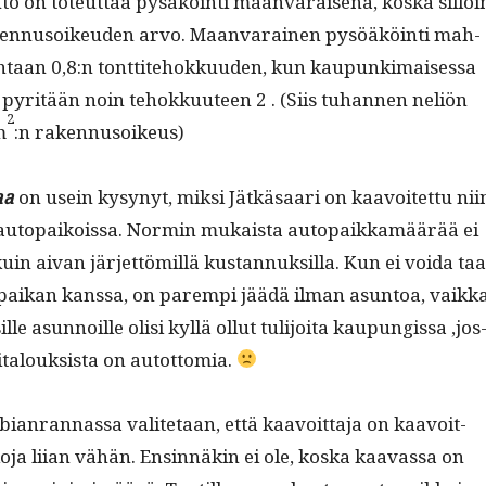
­hto on toteut­taa pysäköin­ti maan­varaise­na, kos­ka sil­loi
n­nu­soikeu­den arvo. Maan­varainen pysöäköin­ti mah­
in­taan 0,8:n tont­tite­hokku­u­den, kun kaupunki­maises­sa
 pyritään noin tehokku­u­teen 2 . (Siis tuhan­nen neliön
2
m
:n raken­nu­soikeus)
aa
on usein kysynyt, mik­si Jätkäsaari on kaavoitet­tu nii
n autopaikois­sa. Normin mukaista autopaikkamäärää ei
in aivan jär­jet­tömil­lä kus­tan­nuk­sil­la. Kun ei voi­da taa
paikan kanssa, on parem­pi jäädä ilman asun­toa, vaik­k
lle asun­noille olisi kyl­lä ollut tuli­joi­ta kaupungis­sa ‚jos
ti­talouk­sista on autottomia.
bi­an­ran­nas­sa valite­taan, että kaavoit­ta­ja on kaavoit­
­ja liian vähän. Ensin­näkin ei ole, kos­ka kaavas­sa on