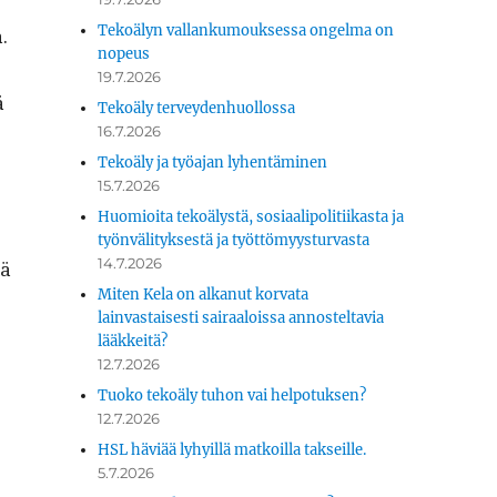
Tekoälyn vallankumouksessa ongelma on
.
nopeus
19.7.2026
ä
Tekoäly terveydenhuollossa
16.7.2026
Tekoäly ja työajan lyhentäminen
15.7.2026
Huomioita tekoälystä, sosiaalipolitiikasta ja
työnvälityksestä ja työttömyysturvasta
14.7.2026
tä
Miten Kela on alkanut korvata
lainvastaisesti sairaaloissa annosteltavia
lääkkeitä?
12.7.2026
Tuoko tekoäly tuhon vai helpotuksen?
12.7.2026
HSL häviää lyhyillä matkoilla takseille.
5.7.2026