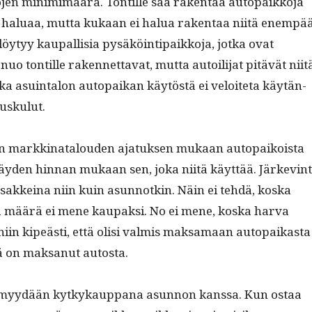
jen min­im­imäärä. Ton­tille saa rak­en­taa autopaikko­ja
 halu­aa, mut­ta kukaan ei halua rak­en­taa niitä enem­pää
löy­tyy kau­pal­lisia pysäköin­tipaikko­ja, jot­ka ovat
o ton­tille raken­net­ta­vat, mut­ta autoil­i­jat pitävät niit
s­ka asuin­talon autopaikan käytöstä ei veloite­ta käytän­
uskulut.
n markki­na­t­alouden ajatuk­sen mukaan autopaikoista
äy­den hin­nan mukaan sen, joka niitä käyt­tää. Järkev­in­
osakkeina niin kuin asun­notkin. Näin ei tehdä, kos­ka
 määrä ei mene kau­pak­si. No ei mene, kos­ka har­va
 niin kipeästi, että olisi valmis mak­samaan autopaikas­ta
tä on mak­sanut autosta.
myy­dään kytkykaup­pana asun­non kanssa. Kun ostaa