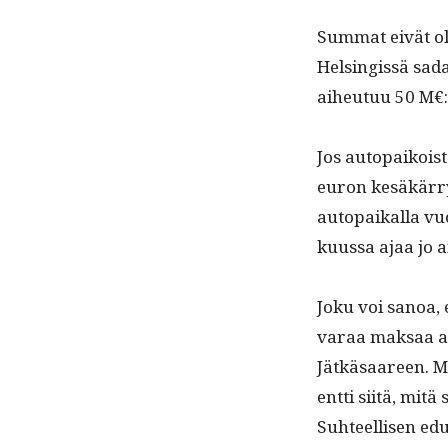
Sum­mat eivät o
Helsingis­sä sada
aiheutuu 50 M€:n 
Jos autopaikoista
euron kesäkär­ryä 
autopaikalla vuo
kuus­sa ajaa jo a
Joku voi sanoa, 
varaa mak­saa au
Jätkäsaa­reen. M
ent­ti siitä, mitä
Suh­teel­lisen edu