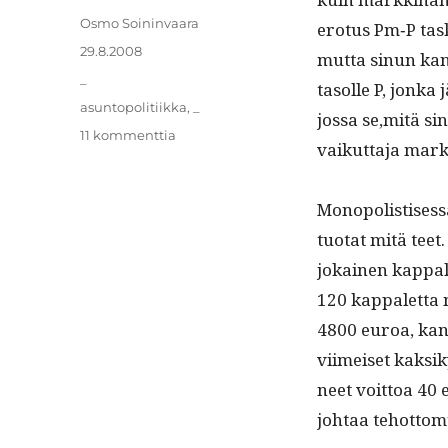
Kirjoittaja
Osmo Soininvaara
ero­tus Pm‑P task
Julkaistu
29.8.2008
mut­ta sin­un kan
Kategoriat
_
tasolle P, jon­ka 
Avainsanat
asuntopolitiikka
,
_
jos­sa se,mitä si
artikkeliin
11 kommenttia
vaikut­ta­ja mark
Täydellinen
ja
monopolistinen
Monop­o­lis­tises­
kilpailu
tuo­tat mitä teet.
jokainen kap­pal
120 kap­palet­ta 
4800 euroa, kan­
viimeiset kak­siky
neet voit­toa 40 
johtaa tehottom