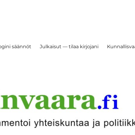
ogini säännöt
Julkaisut — tilaa kirjojani
Kunnallisvaa