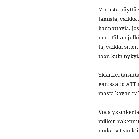
Minus­ta näyt­tä 
tamista, vaik­ka 
kan­nat­tavia. Jos
nen. Tähän julkis
ta, vaik­ka sit­te
toon kuin nykyi
Yksinker­tais­in­
gan­isaa­tio ATT ry
mas­ta kovan rah
Vielä yksinker­tai
mil­loin raken­nu
mukaiset sankti