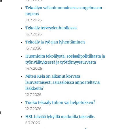
Tekoälyn vallankumouksessa ongelma on
nopeus
19.7.2026
Tekoäly terveydenhuollossa
16.7.2026
Tekoäly ja työajan lyhentäminen
15.7.2026
Huomioita tekoälystä, sosiaalipolitiikasta ja
e
työnvälityksestä ja työttömyysturvasta
14.7.2026
Miten Kela on alkanut korvata
lainvastaisesti sairaaloissa annosteltavia
lääkkeitä?
12.7.2026
­
Tuoko tekoäly tuhon vai helpotuksen?
12.7.2026
u
HSL häviää lyhyillä matkoilla takseille.
5.7.2026