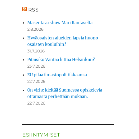
RSS
Masentava show Mari Rantaselta
2.8.2026
Hyväosaisten alueiden lapsia huono-
osaisten kouluihin?
31.7.2026
Pitäisikö Vantaa liittää Helsinkiin?
23.7.2026
EU pilaa ilmastopolitiikkaansa
22.7.2026
On virhe kieltää Suomessa opiskelevia
ottamasta perhettään mukaan.
22.7.2026
ESIINTYMISET