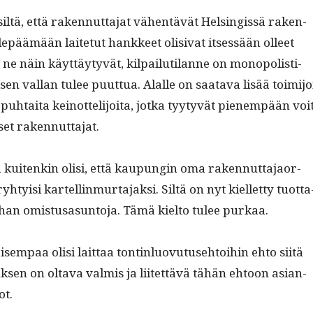
siltä, että raken­nut­ta­jat vähen­tävät Helsingis­sä rak­en­
lep­äämään laite­tut han­kkeet oli­si­vat itsessään olleet
 ne näin käyt­täy­tyvät, kil­pailu­ti­lanne on monop­o­listi­
en val­lan tulee puut­tua. Alalle on saata­va lisää toim­i­jo
n puh­tai­ta keinot­telijoi­ta, jot­ka tyy­tyvät pienem­pään voi
set rakennuttajat.
ta kuitenkin olisi, että kaupun­gin oma raken­nut­ta­jaor­
hty­isi kartellin­mur­ta­jak­si. Siltä on nyt kiel­let­ty tuot­ta
an omis­tusasun­to­ja. Tämä kiel­to tulee purkaa.
sem­paa olisi lait­taa ton­tin­lu­ovu­tuse­htoi­hin ehto siitä
k­sen on olta­va valmis ja liitet­tävä tähän ehtoon asian­
ot.