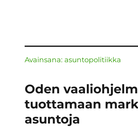
Avainsana:
asuntopolitiikka
Oden vaaliohjelma
tuottamaan markk
asuntoja