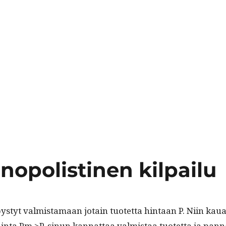
nopolistinen kilpailu
pystyt valmis­ta­maan jotain tuotet­ta hin­taan P. Niin kau
­ta Pm >P, sin­un kan­nat­taa valmis­taa tuotet­ta ja pan­