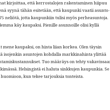
 kir­joit­taa, että ker­rostalo­jen rak­en­t­a­mi­nen hiipuu
­enä syynä tähän esitetään, että kaupun­ki vaatii asun­to­
75 neliötä, jot­ta kaupunki­in tulisi myös per­hea­sun­to­ja.
­ma käy kau­pak­si. Pie­nille asun­noille olisi kyl­lä
t mene kau­pak­si, on hin­ta liian korkea. Olen täysin
tä iso­jenkin asun­to­jen kohdal­la markki­nahin­ta ylit­tää
en­tamiskus­tan­nuk­set. Tuo määräys on tehty vakavis­saa
in­kimässä. Helsingistä ei halu­ta sinkku­jen kaupunkia. Se
 huomioon, kun tekee tar­jouk­sia ton­teista.
“Per­hea­sun­not”