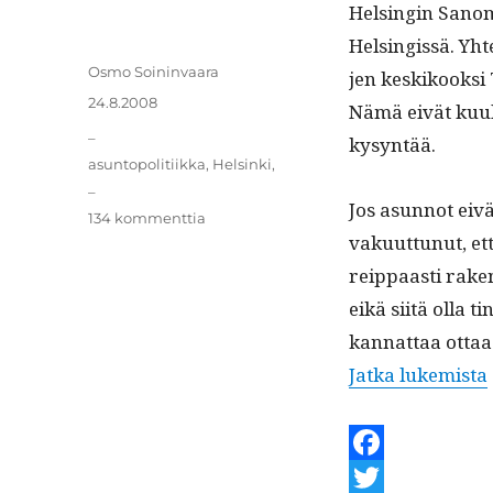
m
Helsin­gin Sanomat
Helsingis­sä. Yht
Kirjoittaja
Osmo Soininvaara
jen keskikook­si 
Julkaistu
24.8.2008
Nämä eivät kuulem
Kategoriat
_
kysyntää.
Avainsanat
asuntopolitiikka
,
Helsinki
,
_
Jos asun­not eivä
artikkeliin
134 kommenttia
vaku­ut­tunut, et
Perheasunnot
reip­paasti rak­
eikä siitä olla t
kan­nat­taa ottaa
Jat­ka lukemista
F