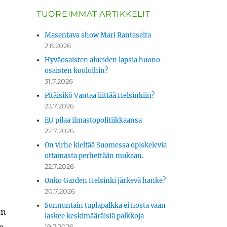
TUOREIMMAT ARTIKKELIT
Masentava show Mari Rantaselta
2.8.2026
Hyväosaisten alueiden lapsia huono-
osaisten kouluihin?
31.7.2026
Pitäisikö Vantaa liittää Helsinkiin?
23.7.2026
EU pilaa ilmastopolitiikkaansa
22.7.2026
On virhe kieltää Suomessa opiskelevia
ottamasta perhettään mukaan.
22.7.2026
Onko Garden Helsinki järkevä hanke?
20.7.2026
Sunnuntain tuplapalkka ei nosta vaan
an
laskee keskimääräisiä palkkoja
na
19.7.2026