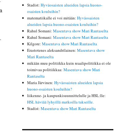
­
Stadist
:
Hyväosaisten alueiden lapsia huono-
a
osaisten kouluihin?
matematiikalle ei voi mitään
:
Hyväosaisten
alueiden lapsia huono-osaisten kouluihin?
Rahul Somani
:
Masentava show Mari Rantaselta
Rahul Somani
:
Masentava show Mari Rantaselta
.
Kilgore
:
Masentava show Mari Rantaselta
Erastotenes aleksandrilainen
:
Masentava show
Mari Rantaselta
mikään muu politiikka kuin reaalipolitiikka ei ole
toimivaa politiikkaa
:
Masentava show Mari
Rantaselta
Maria Järvinen
:
Hyväosaisten alueiden lapsia
huono-osaisten kouluihin?
liikenne- ja kaupunkisuunnittelulle ja HSL:lle
:
HSL häviää lyhyillä matkoilla takseille.
Stadist
:
Masentava show Mari Rantaselta