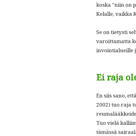
alkanut
kos­ka ”niin on p
korvata
Kelalle, vaik­ka K
lainvastaisesti
sairaaloissa
annosteltavia
Se on tietysti sel
lääkkeitä?
varoit­ta­mat­ta
in­voin­tialueill
Ei raja o
En siis sano, ett
2002) tuo raja t
reumalääkkei­den 
Tuo vielä kalli­im
tämässä sairaalas