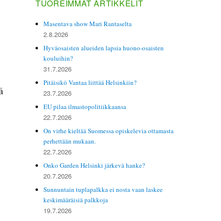
TUOREIMMAT ARTIKKELIT
Masentava show Mari Rantaselta
2.8.2026
Hyväosaisten alueiden lapsia huono-osaisten
kouluihin?
31.7.2026
Pitäisikö Vantaa liittää Helsinkiin?
ä
23.7.2026
osi­aalipoli­ti­ikas­ta ja työn­väl­i­tyk­ses­tä ja työttömyys
EU pilaa ilmastopolitiikkaansa
22.7.2026
On virhe kieltää Suomessa opiskelevia ottamasta
perhettään mukaan.
22.7.2026
Onko Garden Helsinki järkevä hanke?
20.7.2026
Sunnuntain tuplapalkka ei nosta vaan laskee
keskimääräisiä palkkoja
19.7.2026