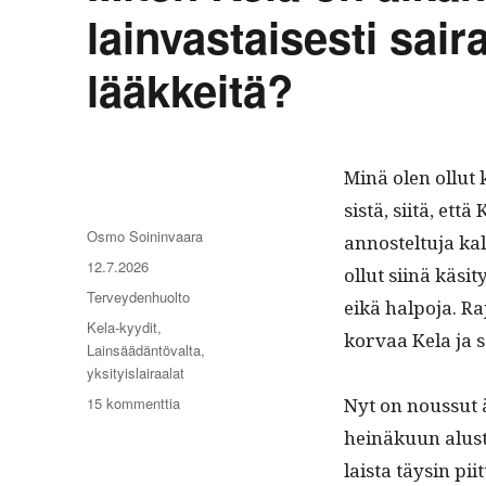
lainvastaisesti sair
lääkkeitä?
Minä olen ollut k
sistä, siitä, että 
Kirjoittaja
Osmo Soininvaara
annos­tel­tu­ja ka
Julkaistu
12.7.2026
ollut siinä käsi­t
Kategoriat
Terveydenhuolto
eikä halpo­ja. Ra
Avainsanat
Kela-kyydit
,
kor­vaa Kela ja s
Lainsäädäntövalta
,
yksityislairaalat
artikkeliin
Nyt on nous­sut 
15 kommenttia
Miten
heinäku­un alus­t
Kela
laista täysin piit
on