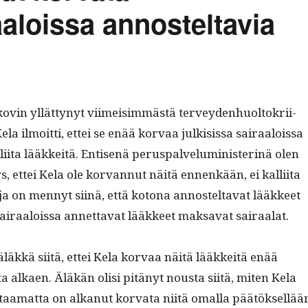
aaloissa annosteltavia
ovin yllät­tynyt viimeisim­mästä ter­vey­den­huoltokri­i­
Kela ilmoit­ti, ettei se enää kor­vaa julk­i­sis­sa sairaalois­sa
lli­ita lääkkeitä. Entisenä perus­palve­lu­min­is­ter­inä olen
ys, ettei Kela ole kor­van­nut näitä ennenkään, ei kalli­ita
ja on men­nyt siinä, että kotona annos­telta­vat lääk­keet
airaalois­sa annet­ta­vat lääk­keet mak­sa­vat sairaalat.
äläkkä siitä, ettei Kela kor­vaa näitä lääkkeitä enää
a alka­en. Äläkän olisi pitänyt nous­ta siitä, miten Kela
­taa­mat­ta on alka­nut kor­va­ta niitä oma­l­la päätök­sel­lää