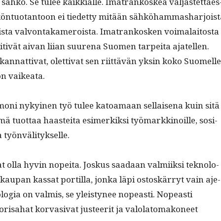
sähkö. Se tulee kaikkialle. Ima­trankoskea val­jastet­taes
n­tuotan­toon ei tiedet­ty mitään sähköham­mashar­joist
ista valvon­takameroista. Ima­trankosken voimalaitos­ta
tivät aivan liian suure­na Suomen tarpei­ta ajatellen.
kan­nat­ti­vat, olet­ti­vat sen riit­tävän yksin koko Suomelle
on vaikeata.
moni nykyi­nen työ tulee katoa­maan sel­l­aise­na kuin sitä
 tuot­taa haastei­ta esimerkik­si työ­markki­noille, sosi­
 ja työnvälitykselle.
t olla hyvin nopei­ta. Joskus saadaan valmi­ik­si teknolo­
kau­pan kas­sat por­tilla, jon­ka läpi ostoskär­ryt vain aje­
o­gia on valmis, se yleistynee nopeasti. Nopeasti
isa­hat kor­va­si­vat jus­teer­it ja val­o­latomakoneet