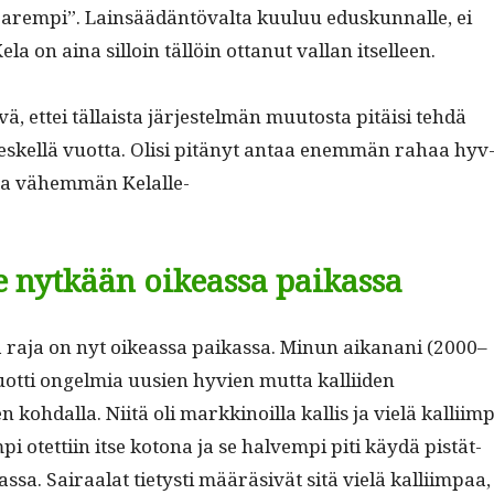
arem­pi”. Lain­säädän­tö­val­ta kuu­luu eduskun­nalle, ei
ela on aina sil­loin täl­löin ottanut val­lan itselleen.
vä, ettei täl­laista jär­jestelmän muu­tos­ta pitäisi tehdä
 keskel­lä vuot­ta. Olisi pitänyt antaa enem­män rahaa hyv
e ja vähem­män Kelalle-
le nytkään oikeassa paikassa
ä raja on nyt oike­as­sa paikas­sa. Min­un aikanani (2000–
uot­ti ongelmia uusien hyvien mut­ta kalli­iden
kohdal­la. Niitä oli markki­noil­la kallis ja vielä kalli­imp
pi otet­ti­in itse kotona ja se halvem­pi piti käy­dä pistät­
­sa. Sairaalat tietysti määrä­sivät sitä vielä kalli­im­paa,