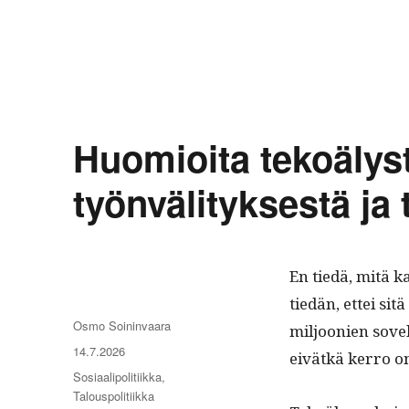
Huomioita tekoälystä
työnvälityksestä ja
En tiedä, mitä k
tiedän, ettei si
Kirjoittaja
Osmo Soininvaara
miljoonien sovelt
Julkaistu
14.7.2026
eivätkä ker­ro 
Kategoriat
Sosiaalipolitiikka
,
Talouspolitiikka