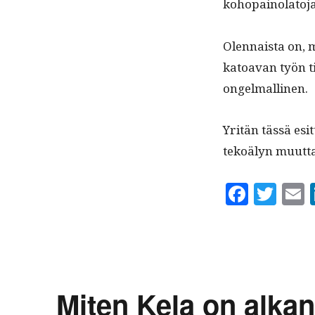
kohopainolatoja
Olen­naista on, m
katoa­van työn ti
ongelmallinen.
Yritän tässä esit
tekoä­lyn muut­ta
Fa
T
ce
wi
bo
tte
a
ok
r
Miten Kela on alkan