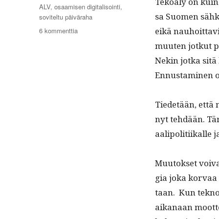
Tekoä­ly on kuin 
Avainsanat
ALV
,
osaamisen digitalisointi
,
sa Suomen sähkö
soviteltu päiväraha
artikkeliin
eikä nauhoit­tav
6 kommenttia
Huomioita
muuten jotkut pi
tekoälystä,
Nekin jot­ka sitä 
sosiaalipolitiikasta
ja
Ennus­t­a­mi­nen 
työnvälityksestä
ja
työttömyysturvasta
Tiede­tään, että 
nyt tehdään. Tämä
aalipoli­ti­ikalle
Muu­tok­set voiva
gia joka kor­vaa 
taan. Kun teknol
aikanaan moot­tor