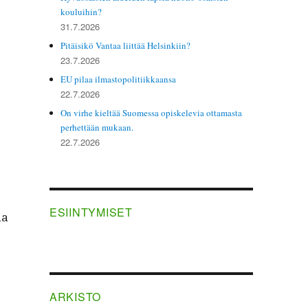
n alka­nut kor­va­ta lain­vas­tais­es­ti sairaalois­sa annos­
kouluihin?
31.7.2026
Pitäisikö Vantaa liittää Helsinkiin?
23.7.2026
EU pilaa ilmastopolitiikkaansa
22.7.2026
On virhe kieltää Suomessa opiskelevia ottamasta
perhettään mukaan.
22.7.2026
ESIINTYMISET
aa
ARKISTO