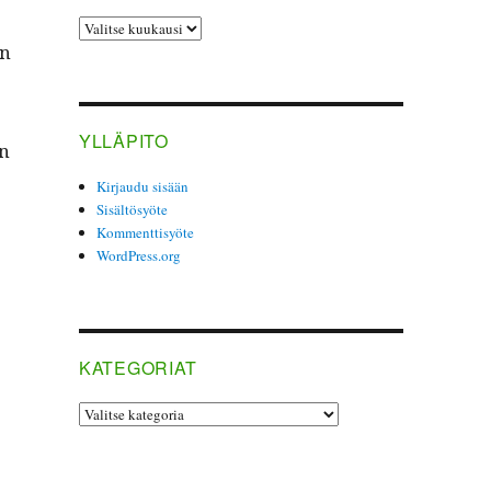
ARKISTO
en
YLLÄPITO
in
Kirjaudu sisään
Sisältösyöte
Kommenttisyöte
­ly tuhon vai helpotuksen?”
WordPress.org
KATEGORIAT
Kategoriat