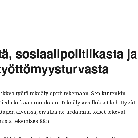
, sosiaalipolitiikasta ja
 työttömyysturvasta
aikkea työtä tekoä­ly oppii tekemään. Sen kuitenkin
tä tiedä kukaan muukaan. Tekoälysovel­luk­set kehit­tyvät
a­jien aivois­sa, eivätkä ne tiedä mitä toiset tekevät
omista tekemisestään.