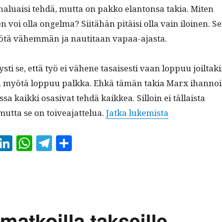
ei halu­aisi tehdä, mut­ta on pakko elan­ton­sa takia. Miten
en voi olla ongel­ma? Siitähän pitäisi olla vain iloinen. S
ötä vähem­män ja nau­ti­taan vapaa-ajasta.
sti se, että työ ei vähene tasais­es­ti vaan lop­puu joil­tak
n myötä lop­puu palk­ka. Ehkä tämän takia Marx ihan­noi
­sa kaik­ki osasi­vat tehdä kaikkea. Sil­loin ei täl­laista
“Tuoko tekoä
mut­ta se on toivea­jat­telua.
Jat­ka lukemista
E
Li
W
Te
S
m
nk
ha
le
ha
il
ed
ts
gr
re
In
A
a
pp
m
matkoilla takseille.