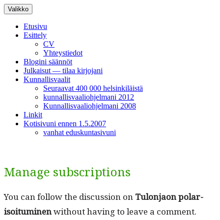
Siirry
Valikko
sisältöön
Etusivu
Esittely
CV
Yhteystiedot
Blogini säännöt
Julkaisut — tilaa kirjojani
Kunnallisvaalit
Seuraavat 400 000 helsinkiläistä
kunnallisvaaliohjelmani 2012
Kunnallisvaaliohjelmani 2008
Linkit
Kotisivuni ennen 1.5.2007
vanhat eduskuntasivuni
Manage subscriptions
You can fol­low the dis­cus­sion on
Tulon­jaon polar­
isoi­tu­mi­nen
with­out hav­ing to leave a com­ment.