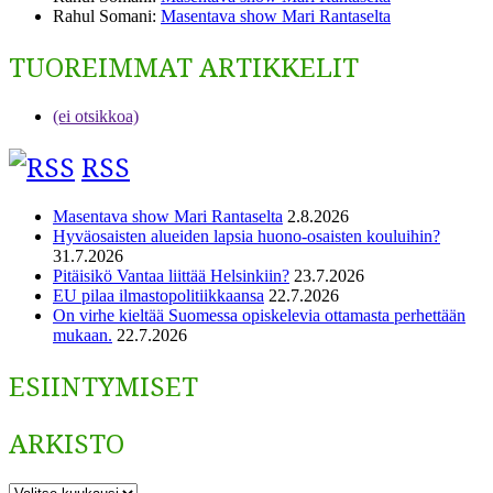
Rahul Somani
:
Masentava show Mari Rantaselta
TUOREIMMAT ARTIKKELIT
(ei otsikkoa)
RSS
Masentava show Mari Rantaselta
2.8.2026
Hyväosaisten alueiden lapsia huono-osaisten kouluihin?
31.7.2026
Pitäisikö Vantaa liittää Helsinkiin?
23.7.2026
EU pilaa ilmastopolitiikkaansa
22.7.2026
On virhe kieltää Suomessa opiskelevia ottamasta perhettään
mukaan.
22.7.2026
ESIINTYMISET
ARKISTO
ARKISTO