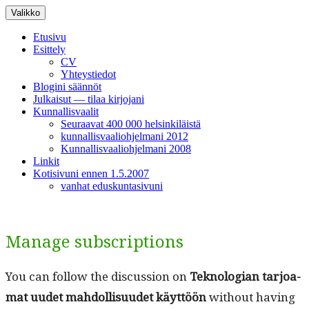
Siirry
Valikko
sisältöön
Etusivu
Esittely
CV
Yhteystiedot
Blogini säännöt
Julkaisut — tilaa kirjojani
Kunnallisvaalit
Seuraavat 400 000 helsinkiläistä
kunnallisvaaliohjelmani 2012
Kunnallisvaaliohjelmani 2008
Linkit
Kotisivuni ennen 1.5.2007
vanhat eduskuntasivuni
Manage subscriptions
You can fol­low the dis­cus­sion on
Teknolo­gian tar­joa­
mat uudet mah­dol­lisu­udet käyt­töön
with­out hav­ing