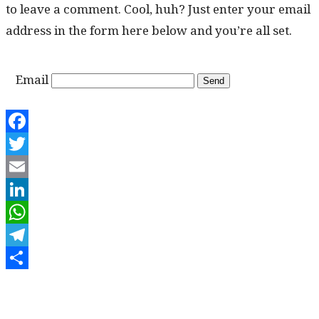
to leave a com­ment. Cool, huh? Just enter your email
address in the form here below and you’re all set.
Email
Facebook
Twitter
Email
LinkedIn
WhatsApp
Telegram
Share