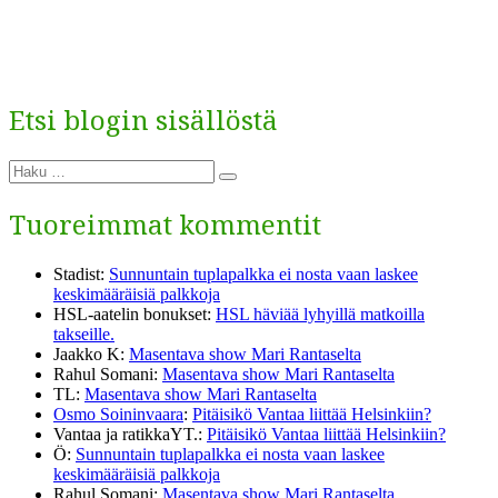
Etsi blogin sisällöstä
Etsi:
Haku
Tuoreimmat kommentit
Stadist
:
Sunnuntain tuplapalkka ei nosta vaan laskee
keskimääräisiä palkkoja
HSL-aatelin bonukset
:
HSL häviää lyhyillä matkoilla
takseille.
Jaakko K
:
Masentava show Mari Rantaselta
Rahul Somani
:
Masentava show Mari Rantaselta
TL
:
Masentava show Mari Rantaselta
Osmo Soininvaara
:
Pitäisikö Vantaa liittää Helsinkiin?
Vantaa ja ratikkaYT.
:
Pitäisikö Vantaa liittää Helsinkiin?
Ö
:
Sunnuntain tuplapalkka ei nosta vaan laskee
keskimääräisiä palkkoja
Rahul Somani
:
Masentava show Mari Rantaselta