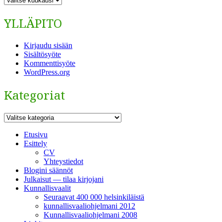
YLLÄPITO
Kirjaudu sisään
Sisältösyöte
Kommenttisyöte
WordPress.org
Kategoriat
Kategoriat
Etusivu
Esittely
CV
Yhteystiedot
Blogini säännöt
Julkaisut — tilaa kirjojani
Kunnallisvaalit
Seuraavat 400 000 helsinkiläistä
kunnallisvaaliohjelmani 2012
Kunnallisvaaliohjelmani 2008