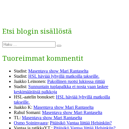
Etsi blogin sisällöstä
Etsi:
Haku
Tuoreimmat kommentit
Stadist
:
Masentava show Mari Rantaselta
Stadist
:
HSL häviää lyhyillä matkoilla takseille.
Jaakko Leinonen
:
Pakollinen ruotsi lukiossa riittää
Stadist
:
Sunnuntain tuplapalkka ei nosta vaan laskee
keskimääräisiä palkkoja
HSL-aatelin bonukset
:
HSL häviää lyhyillä matkoilla
takseille.
Jaakko K
:
Masentava show Mari Rantaselta
Rahul Somani
:
Masentava show Mari Rantaselta
TL
:
Masentava show Mari Rantaselta
Osmo Soininvaara
:
Pitäisikö Vantaa liittää Helsinkiin?
Vantaa ja ratikkaYT.
:
Pitäisikö Vantaa liittää Helsinkiin?