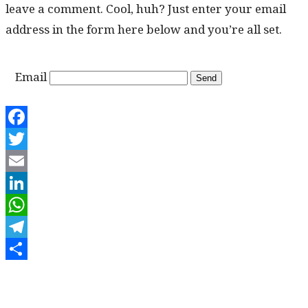
leave a com­ment. Cool, huh? Just enter your email
address in the form here below and you’re all set.
Email
Facebook
Twitter
Email
LinkedIn
WhatsApp
Telegram
Share