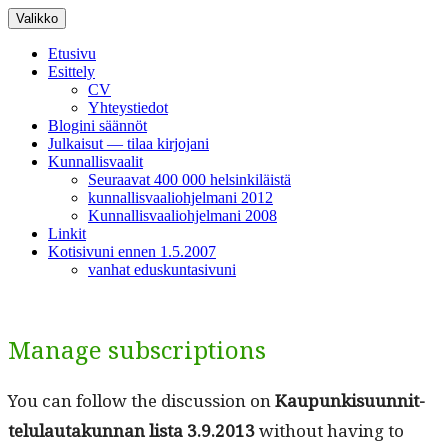
Siirry
Valikko
sisältöön
Etusivu
Esittely
CV
Yhteystiedot
Blogini säännöt
Julkaisut — tilaa kirjojani
Kunnallisvaalit
Seuraavat 400 000 helsinkiläistä
kunnallisvaaliohjelmani 2012
Kunnallisvaaliohjelmani 2008
Linkit
Kotisivuni ennen 1.5.2007
vanhat eduskuntasivuni
Manage subscriptions
You can fol­low the dis­cus­sion on
Kaupunkisu­un­nit­
telu­lau­takun­nan lista 3.9.2013
with­out hav­ing to