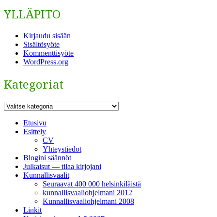
YLLÄPITO
Kirjaudu sisään
Sisältösyöte
Kommenttisyöte
WordPress.org
Kategoriat
Kategoriat
Etusivu
Esittely
CV
Yhteystiedot
Blogini säännöt
Julkaisut — tilaa kirjojani
Kunnallisvaalit
Seuraavat 400 000 helsinkiläistä
kunnallisvaaliohjelmani 2012
Kunnallisvaaliohjelmani 2008
Linkit