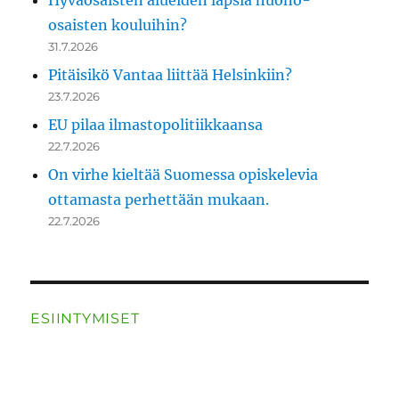
Hyväosaisten alueiden lapsia huono-
osaisten kouluihin?
31.7.2026
Pitäisikö Vantaa liittää Helsinkiin?
23.7.2026
EU pilaa ilmastopolitiikkaansa
22.7.2026
On virhe kieltää Suomessa opiskelevia
ottamasta perhettään mukaan.
22.7.2026
ESIINTYMISET