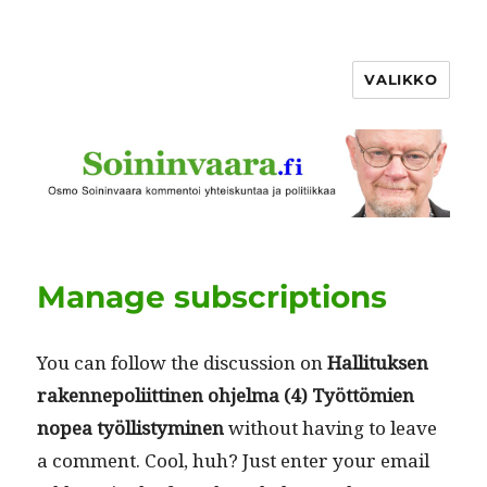
VALIKKO
Manage subscriptions
You can fol­low the dis­cus­sion on
Hal­li­tuk­sen
raken­nepoli­it­ti­nen ohjel­ma (4) Työt­tömien
nopea työl­listymi­nen
with­out hav­ing to leave
a com­ment. Cool, huh? Just enter your email