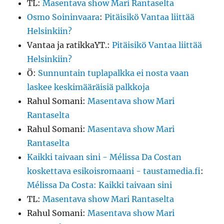
TL
:
Masentava show Mari Rantaselta
Osmo Soininvaara
:
Pitäisikö Vantaa liittää
Helsinkiin?
Vantaa ja ratikkaYT.
:
Pitäisikö Vantaa liittää
Helsinkiin?
Ö
:
Sunnuntain tuplapalkka ei nosta vaan
laskee keskimääräisiä palkkoja
Rahul Somani
:
Masentava show Mari
Rantaselta
Rahul Somani
:
Masentava show Mari
Rantaselta
Kaikki taivaan sini - Mélissa Da Costan
koskettava esikoisromaani - taustamedia.fi
:
Mélissa Da Costa: Kaikki taivaan sini
TL
:
Masentava show Mari Rantaselta
Rahul Somani
:
Masentava show Mari