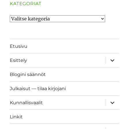
KATEGORIAT
Kategoriat
Etusivu
näytä
Esittely
alavalik
Blogini säännöt
Julkaisut — tilaa kirjojani
näytä
Kunnallisvaalit
alavalik
Linkit