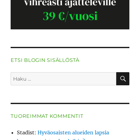
ETSI BLOGIN SISÄLLÖSTÄ
HA
Etsi:
TUOREIMMAT KOMMENTIT
Stadist
:
Hyväosaisten alueiden lapsia