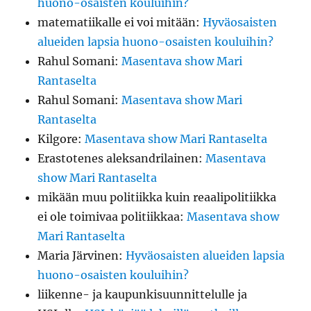
huono-osaisten kouluihin?
matematiikalle ei voi mitään
:
Hyväosaisten
alueiden lapsia huono-osaisten kouluihin?
Rahul Somani
:
Masentava show Mari
Rantaselta
Rahul Somani
:
Masentava show Mari
Rantaselta
Kilgore
:
Masentava show Mari Rantaselta
Erastotenes aleksandrilainen
:
Masentava
show Mari Rantaselta
mikään muu politiikka kuin reaalipolitiikka
ei ole toimivaa politiikkaa
:
Masentava show
Mari Rantaselta
Maria Järvinen
:
Hyväosaisten alueiden lapsia
huono-osaisten kouluihin?
liikenne- ja kaupunkisuunnittelulle ja