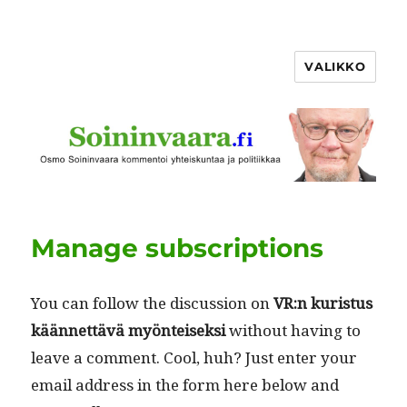
VALIKKO
Manage subscriptions
You can fol­low the dis­cus­sion on
VR:n kuris­tus
kään­net­tävä myön­teisek­si
with­out hav­ing to
leave a com­ment. Cool, huh? Just enter your
email address in the form here below and