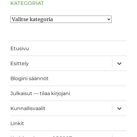
KATEGORIAT
Kategoriat
Etusivu
näytä
Esittely
alavalik
Blogini säännöt
Julkaisut — tilaa kirjojani
näytä
Kunnallisvaalit
alavalik
Linkit
näytä