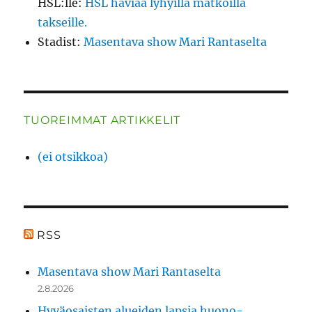
HSL:lle
:
HSL häviää lyhyillä matkoilla
takseille.
Stadist
:
Masentava show Mari Rantaselta
TUOREIMMAT ARTIKKELIT
(ei otsikkoa)
RSS
Masentava show Mari Rantaselta
2.8.2026
Hyväosaisten alueiden lapsia huono-