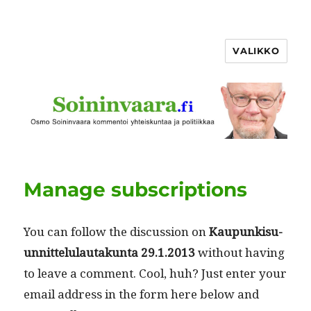
VALIKKO
Manage subscriptions
You can fol­low the dis­cus­sion on
Kaupunkisu­
un­nit­telu­lau­takun­ta 29.1.2013
with­out hav­ing
to leave a com­ment. Cool, huh? Just enter your
email address in the form here below and