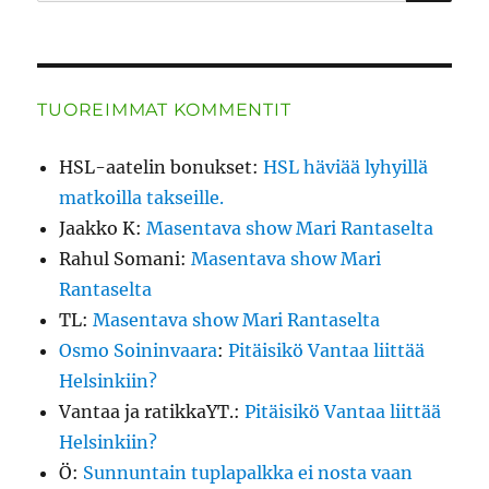
TUOREIMMAT KOMMENTIT
HSL-aatelin bonukset
:
HSL häviää lyhyillä
matkoilla takseille.
Jaakko K
:
Masentava show Mari Rantaselta
Rahul Somani
:
Masentava show Mari
Rantaselta
TL
:
Masentava show Mari Rantaselta
Osmo Soininvaara
:
Pitäisikö Vantaa liittää
Helsinkiin?
Vantaa ja ratikkaYT.
:
Pitäisikö Vantaa liittää
Helsinkiin?
Ö
:
Sunnuntain tuplapalkka ei nosta vaan