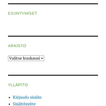
ESIINTYMISET
ARKISTO
ARKISTO
YLLÄPITO
Kirjaudu sisään
Sisältösyöte