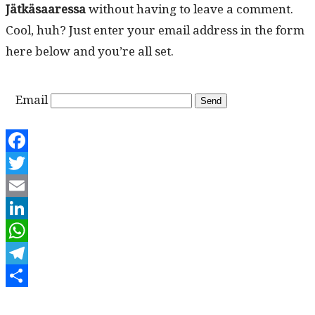
Jätkäsaa­res­sa
with­out hav­ing to leave a com­ment.
Cool, huh? Just enter your email address in the form
here below and you’re all set.
Email
Facebook
Twitter
Email
LinkedIn
WhatsApp
Telegram
Share