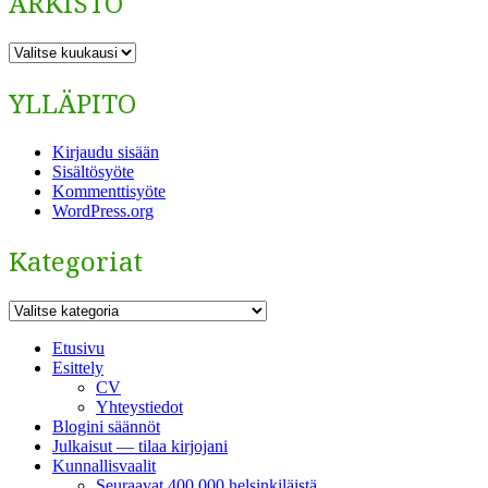
ARKISTO
ARKISTO
YLLÄPITO
Kirjaudu sisään
Sisältösyöte
Kommenttisyöte
WordPress.org
Kategoriat
Kategoriat
Etusivu
Esittely
CV
Yhteystiedot
Blogini säännöt
Julkaisut — tilaa kirjojani
Kunnallisvaalit
Seuraavat 400 000 helsinkiläistä