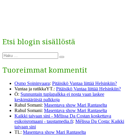
Etsi blogin sisällöstä
Etsi:
Haku
Tuoreimmat kommentit
Osmo Soininvaara
:
Pitäisikö Vantaa liittää Helsinkiin?
Vantaa ja ratikkaYT.
:
Pitäisikö Vantaa liittää Helsinkiin?
Ö
:
Sunnuntain tuplapalkka ei nosta vaan laskee
keskimääräisiä palkkoja
Rahul Somani
:
Masentava show Mari Rantaselta
Rahul Somani
:
Masentava show Mari Rantaselta
Kaikki taivaan sini - Mélissa Da Costan koskettava
esikoisromaani - taustamedia.fi
:
Mélissa Da Costa: Kaikki
taivaan sini
TL
:
Masentava show Mari Rantaselta