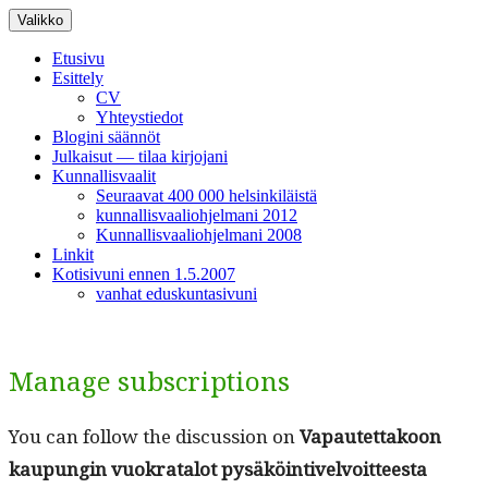
Siirry
Valikko
sisältöön
Etusivu
Esittely
CV
Yhteystiedot
Blogini säännöt
Julkaisut — tilaa kirjojani
Kunnallisvaalit
Seuraavat 400 000 helsinkiläistä
kunnallisvaaliohjelmani 2012
Kunnallisvaaliohjelmani 2008
Linkit
Kotisivuni ennen 1.5.2007
vanhat eduskuntasivuni
Manage subscriptions
You can fol­low the dis­cus­sion on
Vapautet­takoon
kaupun­gin vuokrat­alot pysäköin­tivelvoit­teesta