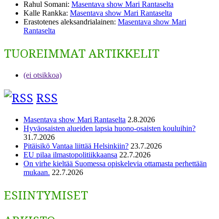
Rahul Somani
:
Masentava show Mari Rantaselta
Kalle Rankka
:
Masentava show Mari Rantaselta
Erastotenes aleksandrialainen
:
Masentava show Mari
Rantaselta
TUOREIMMAT ARTIKKELIT
(ei otsikkoa)
RSS
Masentava show Mari Rantaselta
2.8.2026
Hyväosaisten alueiden lapsia huono-osaisten kouluihin?
31.7.2026
Pitäisikö Vantaa liittää Helsinkiin?
23.7.2026
EU pilaa ilmastopolitiikkaansa
22.7.2026
On virhe kieltää Suomessa opiskelevia ottamasta perhettään
mukaan.
22.7.2026
ESIINTYMISET