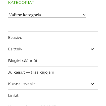
KATEGORIAT
Kategoriat
Etusivu
näytä
Esittely
alavalik
Blogini säännöt
Julkaisut — tilaa kirjojani
näytä
Kunnallisvaalit
alavalik
Linkit
näytä