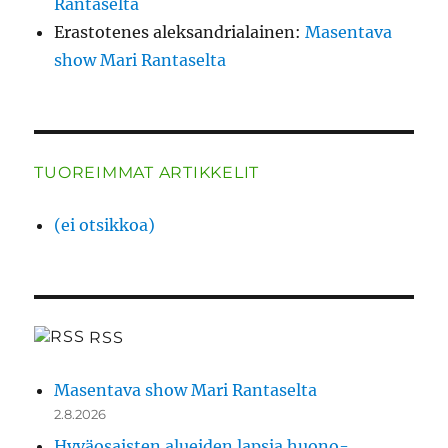
Rantaselta
Erastotenes aleksandrialainen
:
Masentava
show Mari Rantaselta
TUOREIMMAT ARTIKKELIT
(ei otsikkoa)
RSS
Masentava show Mari Rantaselta
2.8.2026
Hyväosaisten alueiden lapsia huono-