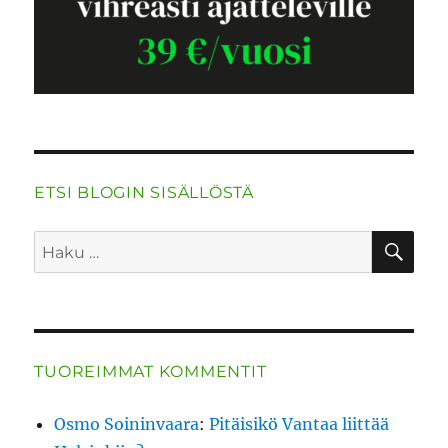
ETSI BLOGIN SISÄLLÖSTÄ
HA
Etsi:
TUOREIMMAT KOMMENTIT
Osmo Soininvaara
:
Pitäisikö Vantaa liittää