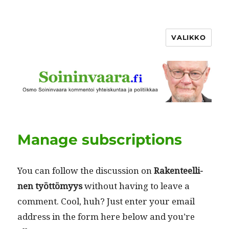
VALIKKO
Manage subscriptions
You can fol­low the dis­cus­sion on
Rak­en­teelli­
nen työt­tömyys
with­out hav­ing to leave a
com­ment. Cool, huh? Just enter your email
address in the form here below and you’re