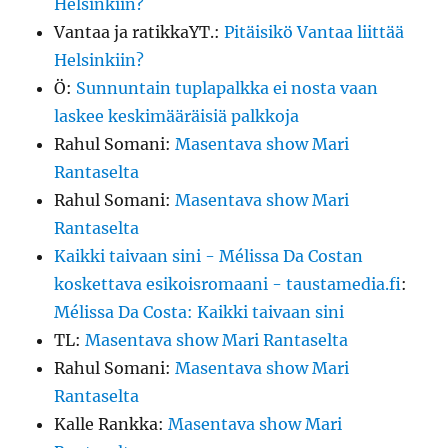
Helsinkiin?
Vantaa ja ratikkaYT.
:
Pitäisikö Vantaa liittää
Helsinkiin?
Ö
:
Sunnuntain tuplapalkka ei nosta vaan
laskee keskimääräisiä palkkoja
Rahul Somani
:
Masentava show Mari
Rantaselta
Rahul Somani
:
Masentava show Mari
Rantaselta
Kaikki taivaan sini - Mélissa Da Costan
koskettava esikoisromaani - taustamedia.fi
:
Mélissa Da Costa: Kaikki taivaan sini
TL
:
Masentava show Mari Rantaselta
Rahul Somani
:
Masentava show Mari
Rantaselta
Kalle Rankka
:
Masentava show Mari