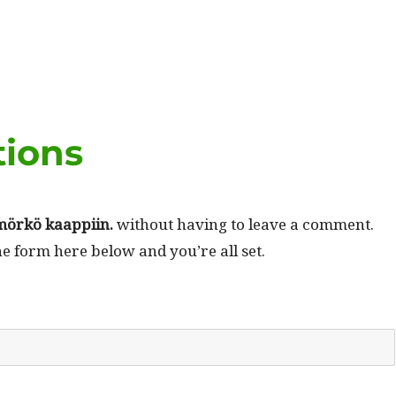
tions
mörkö kaap­pi­in.
with­out hav­ing to leave a com­ment.
he form here below and you’re all set.