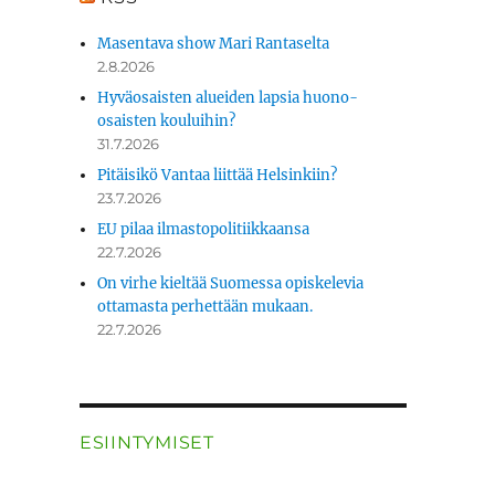
Masentava show Mari Rantaselta
2.8.2026
Hyväosaisten alueiden lapsia huono-
osaisten kouluihin?
31.7.2026
Pitäisikö Vantaa liittää Helsinkiin?
23.7.2026
EU pilaa ilmastopolitiikkaansa
22.7.2026
On virhe kieltää Suomessa opiskelevia
ottamasta perhettään mukaan.
22.7.2026
ESIINTYMISET