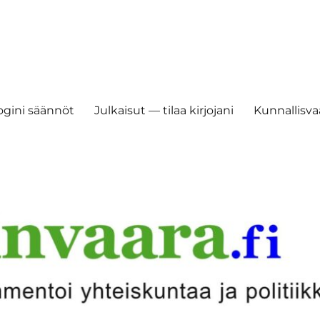
ogini säännöt
Julkaisut — tilaa kirjojani
Kunnallisvaa