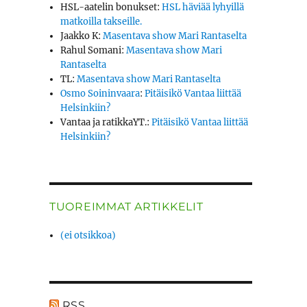
HSL-aatelin bonukset
:
HSL häviää lyhyillä
matkoilla takseille.
Jaakko K
:
Masentava show Mari Rantaselta
Rahul Somani
:
Masentava show Mari
Rantaselta
TL
:
Masentava show Mari Rantaselta
Osmo Soininvaara
:
Pitäisikö Vantaa liittää
Helsinkiin?
Vantaa ja ratikkaYT.
:
Pitäisikö Vantaa liittää
Helsinkiin?
TUOREIMMAT ARTIKKELIT
(ei otsikkoa)
RSS