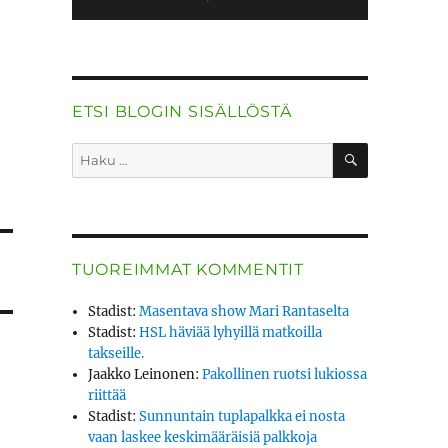
ETSI BLOGIN SISÄLLÖSTÄ
HAKU
Etsi:
TUOREIMMAT KOMMENTIT
Stadist
:
Masentava show Mari Rantaselta
Stadist
:
HSL häviää lyhyillä matkoilla
takseille.
Jaakko Leinonen
:
Pakollinen ruotsi lukiossa
riittää
Stadist
:
Sunnuntain tuplapalkka ei nosta
vaan laskee keskimääräisiä palkkoja