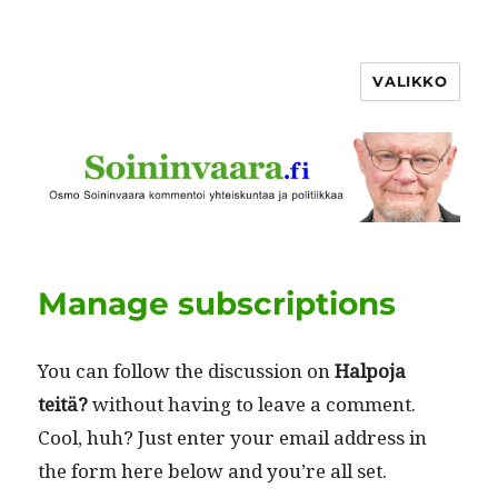
VALIKKO
Manage subscriptions
You can fol­low the dis­cus­sion on
Halpo­ja
teitä?
with­out hav­ing to leave a com­ment.
Cool, huh? Just enter your email address in
the form here below and you’re all set.