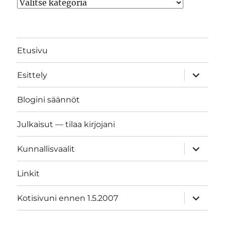
Kategoriat
Etusivu
näytä
Esittely
alavalik
Blogini säännöt
Julkaisut — tilaa kirjojani
näytä
Kunnallisvaalit
alavalik
Linkit
näytä
Kotisivuni ennen 1.5.2007
alavalik