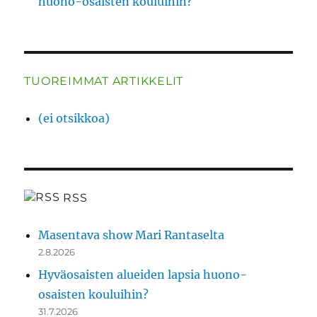
huono-osaisten kouluihin?
TUOREIMMAT ARTIKKELIT
(ei otsikkoa)
RSS
Masentava show Mari Rantaselta
2.8.2026
Hyväosaisten alueiden lapsia huono-
osaisten kouluihin?
31.7.2026