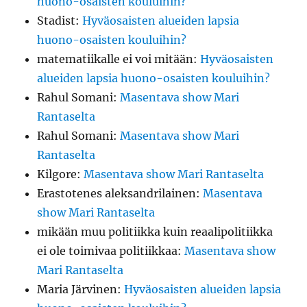
huono-osaisten kouluihin?
Stadist
:
Hyväosaisten alueiden lapsia
huono-osaisten kouluihin?
matematiikalle ei voi mitään
:
Hyväosaisten
alueiden lapsia huono-osaisten kouluihin?
Rahul Somani
:
Masentava show Mari
Rantaselta
Rahul Somani
:
Masentava show Mari
Rantaselta
Kilgore
:
Masentava show Mari Rantaselta
Erastotenes aleksandrilainen
:
Masentava
show Mari Rantaselta
mikään muu politiikka kuin reaalipolitiikka
ei ole toimivaa politiikkaa
:
Masentava show
Mari Rantaselta
Maria Järvinen
:
Hyväosaisten alueiden lapsia