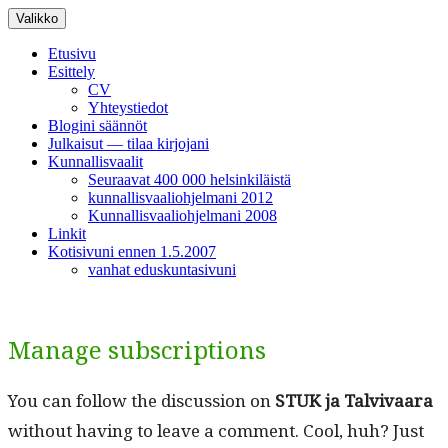
Siirry
Valikko
sisältöön
Etusivu
Esittely
CV
Yhteystiedot
Blogini säännöt
Julkaisut — tilaa kirjojani
Kunnallisvaalit
Seuraavat 400 000 helsinkiläistä
kunnallisvaaliohjelmani 2012
Kunnallisvaaliohjelmani 2008
Linkit
Kotisivuni ennen 1.5.2007
vanhat eduskuntasivuni
Manage subscriptions
You can fol­low the dis­cus­sion on
STUK ja Tal­vi­vaara
with­out hav­ing to leave a com­ment. Cool, huh? Just