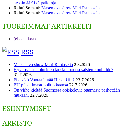
keskimääräisiä palkkoja
Rahul Somani
:
Masentava show Mari Rantaselta
Rahul Somani
:
Masentava show Mari Rantaselta
TUOREIMMAT ARTIKKELIT
(ei otsikkoa)
RSS
Masentava show Mari Rantaselta
2.8.2026
Hyväosaisten alueiden lapsia huono-osaisten kouluihin?
31.7.2026
Pitäisikö Vantaa liittää Helsinkiin?
23.7.2026
EU pilaa ilmastopolitiikkaansa
22.7.2026
On virhe kieltää Suomessa opiskelevia ottamasta perhettään
mukaan.
22.7.2026
ESIINTYMISET
ARKISTO