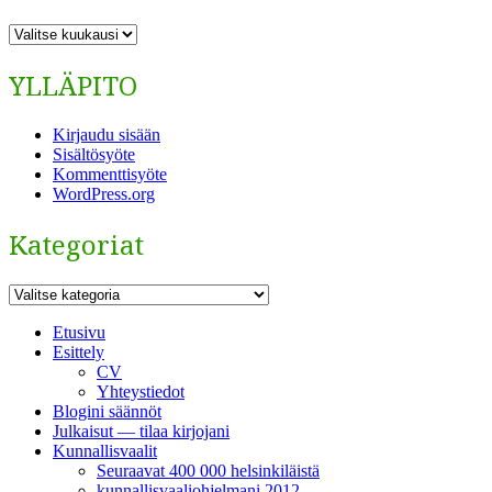
ARKISTO
YLLÄPITO
Kirjaudu sisään
Sisältösyöte
Kommenttisyöte
WordPress.org
Kategoriat
Kategoriat
Etusivu
Esittely
CV
Yhteystiedot
Blogini säännöt
Julkaisut — tilaa kirjojani
Kunnallisvaalit
Seuraavat 400 000 helsinkiläistä
kunnallisvaaliohjelmani 2012