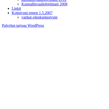
Kunnallisvaaliohjelmani 2008
Linkit
Kotisivuni ennen 1.5.2007
vanhat eduskuntasivuni
Palvelun tarjoaa WordPress