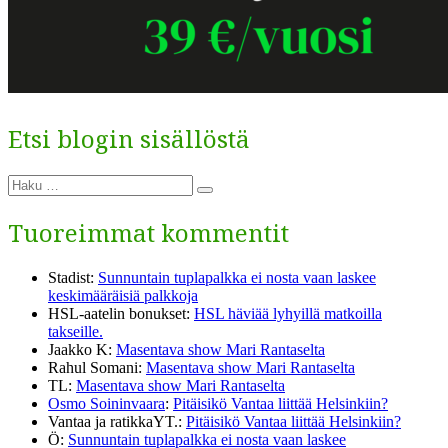
Etsi blogin sisällöstä
Etsi:
Haku
Tuoreimmat kommentit
Stadist
:
Sunnuntain tuplapalkka ei nosta vaan laskee
keskimääräisiä palkkoja
HSL-aatelin bonukset
:
HSL häviää lyhyillä matkoilla
takseille.
Jaakko K
:
Masentava show Mari Rantaselta
Rahul Somani
:
Masentava show Mari Rantaselta
TL
:
Masentava show Mari Rantaselta
Osmo Soininvaara
:
Pitäisikö Vantaa liittää Helsinkiin?
Vantaa ja ratikkaYT.
:
Pitäisikö Vantaa liittää Helsinkiin?
Ö
:
Sunnuntain tuplapalkka ei nosta vaan laskee