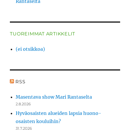
Rantaselta
TUOREIMMAT ARTIKKELIT
(ei otsikkoa)
RSS
Masentava show Mari Rantaselta
2.8.2026
Hyväosaisten alueiden lapsia huono-
osaisten kouluihin?
31.7.2026