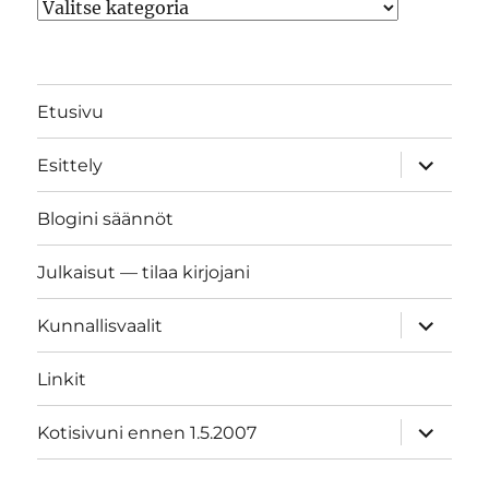
Kategoriat
Etusivu
näytä
Esittely
alavalik
Blogini säännöt
Julkaisut — tilaa kirjojani
näytä
Kunnallisvaalit
alavalik
Linkit
näytä
Kotisivuni ennen 1.5.2007
alavalik