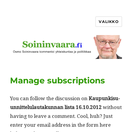
VALIKKO
Manage subscriptions
You can fol­low the dis­cus­sion on
Kaupunkisu­
un­nit­telu­lau­takun­nan lista 16.10.2012
with­out
hav­ing to leave a com­ment. Cool, huh? Just
enter your email address in the form here