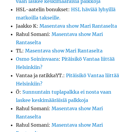
vaan laskee keskimääräisiä palkkoja
HSL-aatelin bonukset
:
HSL häviää lyhyillä
matkoilla takseille.
Jaakko K
:
Masentava show Mari Rantaselta
Rahul Somani
:
Masentava show Mari
Rantaselta
TL
:
Masentava show Mari Rantaselta
Osmo Soininvaara
:
Pitäisikö Vantaa liittää
Helsinkiin?
Vantaa ja ratikkaYT.
:
Pitäisikö Vantaa liittää
Helsinkiin?
Ö
:
Sunnuntain tuplapalkka ei nosta vaan
laskee keskimääräisiä palkkoja
Rahul Somani
:
Masentava show Mari
Rantaselta
Rahul Somani
:
Masentava show Mari