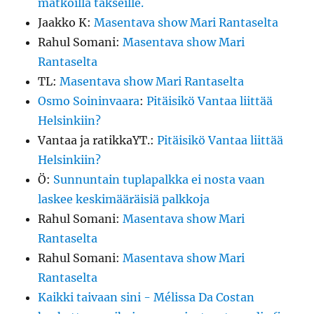
matkoilla takseille.
Jaakko K
:
Masentava show Mari Rantaselta
Rahul Somani
:
Masentava show Mari
Rantaselta
TL
:
Masentava show Mari Rantaselta
Osmo Soininvaara
:
Pitäisikö Vantaa liittää
Helsinkiin?
Vantaa ja ratikkaYT.
:
Pitäisikö Vantaa liittää
Helsinkiin?
Ö
:
Sunnuntain tuplapalkka ei nosta vaan
laskee keskimääräisiä palkkoja
Rahul Somani
:
Masentava show Mari
Rantaselta
Rahul Somani
:
Masentava show Mari
Rantaselta
Kaikki taivaan sini - Mélissa Da Costan