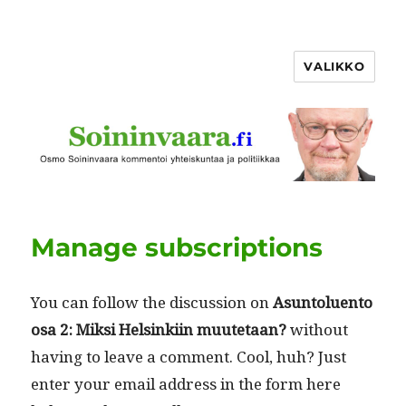
VALIKKO
Manage subscriptions
You can fol­low the dis­cus­sion on
Asun­tolu­en­to
osa 2: Mik­si Helsinki­in muute­taan?
with­out
hav­ing to leave a com­ment. Cool, huh? Just
enter your email address in the form here