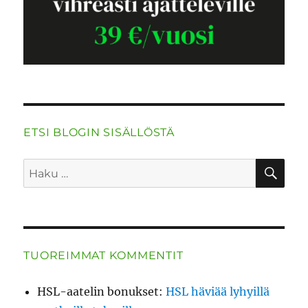
ETSI BLOGIN SISÄLLÖSTÄ
HA
Etsi:
TUOREIMMAT KOMMENTIT
HSL-aatelin bonukset
:
HSL häviää lyhyillä