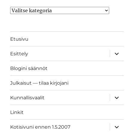
Kategoriat
Etusivu
näytä
Esittely
alavalik
Blogini säännöt
Julkaisut — tilaa kirjojani
näytä
Kunnallisvaalit
alavalik
Linkit
näytä
Kotisivuni ennen 1.5.2007
alavalik