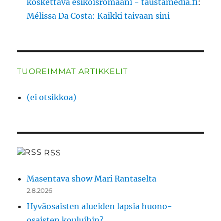
koskettava esikoisromaani - taustamedia.fi
:
Mélissa Da Costa: Kaikki taivaan sini
TUOREIMMAT ARTIKKELIT
(ei otsikkoa)
RSS
Masentava show Mari Rantaselta
2.8.2026
Hyväosaisten alueiden lapsia huono-
osaisten kouluihin?