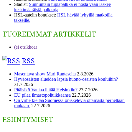
Stadist
:
Sunnuntain tuplapalkka ei nosta vaan laskee
keskimääräisiä palkkoja
HSL-aatelin bonukset
:
HSL häviää lyhyillä matkoilla
takseille.
TUOREIMMAT ARTIKKELIT
(ei otsikkoa)
RSS
Masentava show Mari Rantaselta
2.8.2026
Hyväosaisten alueiden lapsia huono-osaisten kouluihin?
31.7.2026
Pitäisikö Vantaa liittää Helsinkiin?
23.7.2026
EU pilaa ilmastopolitiikkaansa
22.7.2026
On virhe kieltää Suomessa opiskelevia ottamasta perhettään
mukaan.
22.7.2026
ESIINTYMISET