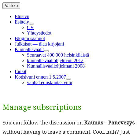
Siirry
Valikko
sisältöön
Etusivu
Esittely
näytä
CV
alavalikko
Yhteystiedot
Blogini säännöt
Julkaisut — tilaa kirjojani
Kunnallisvaalit
näytä
Seuraavat 400 000 helsinkiläistä
alavalikko
kunnallisvaaliohjelmani 2012
Kunnallisvaaliohjelmani 2008
Linkit
Kotisivuni ennen 1.5.2007
näytä
vanhat eduskuntasivuni
alavalikko
Manage subscriptions
You can fol­low the dis­cus­sion on
Kau­nas – Pan­evezys
with­out hav­ing to leave a com­ment. Cool, huh? Just