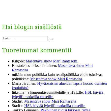
Etsi blogin sisällöstä
Etsi:
Haku
Tuoreimmat kommentit
Kilgore
:
Masentava show Mari Rantaselta
Erastotenes aleksandrilainen
:
Masentava show Mari
Rantaselta
mikään muu politiikka kuin reaalipolitiikka ei ole toimivaa
politiikkaa
:
Masentava show Mari Rantaselta
Maria Järvinen
:
Hyväosaisten alueiden lapsia huono-osaisten
kouluihin?
liikenne- ja kaupunkisuunnittelulle ja HSL:lle
:
HSL häviää
lyhyillä matkoilla takseille.
Stadist
:
Masentava show Mari Rantaselta
Stadist
:
HSL häviää lyhyillä matkoilla takseille.
Jaakko Leinonen
:
Pakollinen ruotsi lukiossa riittää