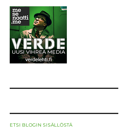
o
n
p
m
k
ETSI BLOGIN SISÄLLÖSTÄ