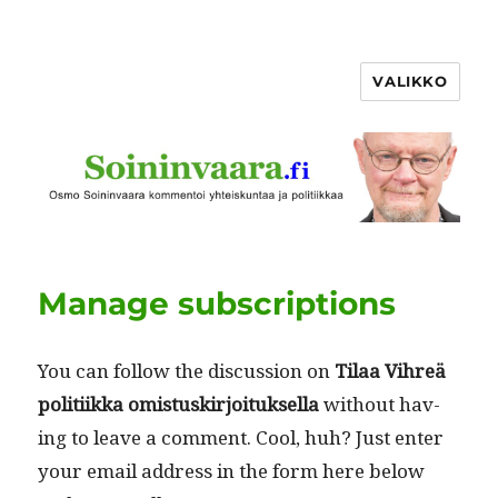
VALIKKO
Manage subscriptions
You can fol­low the dis­cus­sion on
Tilaa Vihreä
poli­ti­ik­ka omis­tuskir­joituk­sel­la
with­out hav­
ing to leave a com­ment. Cool, huh? Just enter
your email address in the form here below