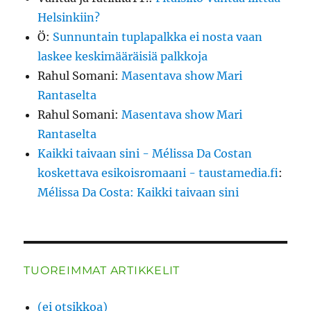
Helsinkiin?
Ö
:
Sunnuntain tuplapalkka ei nosta vaan
laskee keskimääräisiä palkkoja
Rahul Somani
:
Masentava show Mari
Rantaselta
Rahul Somani
:
Masentava show Mari
Rantaselta
Kaikki taivaan sini - Mélissa Da Costan
koskettava esikoisromaani - taustamedia.fi
:
Mélissa Da Costa: Kaikki taivaan sini
TUOREIMMAT ARTIKKELIT
(ei otsikkoa)