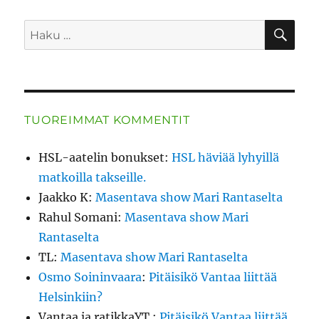
HA
Etsi:
TUOREIMMAT KOMMENTIT
HSL-aatelin bonukset
:
HSL häviää lyhyillä
matkoilla takseille.
Jaakko K
:
Masentava show Mari Rantaselta
Rahul Somani
:
Masentava show Mari
Rantaselta
TL
:
Masentava show Mari Rantaselta
Osmo Soininvaara
:
Pitäisikö Vantaa liittää
Helsinkiin?
Vantaa ja ratikkaYT.
:
Pitäisikö Vantaa liittää