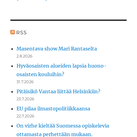
RSS
Masentava show Mari Rantaselta
2.8.2026
Hyväosaisten alueiden lapsia huono-
osaisten kouluihin?
31.7.2026
Pitäisikö Vantaa liittää Helsinkiin?
23.7.2026
EU pilaa ilmastopolitiikkaansa
22.7.2026
On virhe kieltää Suomessa opiskelevia
ottamasta perhettään mukaan.