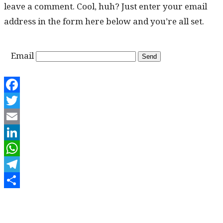
leave a com­ment. Cool, huh? Just enter your email
address in the form here below and you’re all set.
Email
Facebook
Twitter
Email
LinkedIn
WhatsApp
Telegram
Share