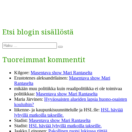
Etsi blogin sisällöstä
Etsi:
Haku
Tuoreimmat kommentit
Kilgore
:
Masentava show Mari Rantaselta
Erastotenes aleksandrilainen
:
Masentava show Mari
Rantaselta
mikään muu politiikka kuin reaalipolitiikka ei ole toimivaa
politiikkaa
:
Masentava show Mari Rantaselta
Maria Järvinen
:
Hyväosaisten alueiden lapsia huono-osaisten
kouluihin?
liikenne- ja kaupunkisuunnittelulle ja HSL:lle
:
HSL häviää
lyhyillä matkoilla takseille.
Stadist
:
Masentava show Mari Rantaselta
Stadist
:
HSL häviää lyhyillä matkoilla takseille.
Jaakko Leinonen
:
Pakollinen ruotsi lukiossa riittää