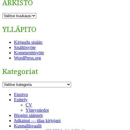
ARKISTO
ARKISTO
YLLÄPITO
Kirjaudu sisään
Sisältösyöte
Kommenttisyöte
WordPress.org
Kategoriat
Kategoriat
Etusivu
Esittely
CV
Yhteystiedot
Blogini säännöt
Julkaisut — tilaa kirjojani
Kunnallisvaalit