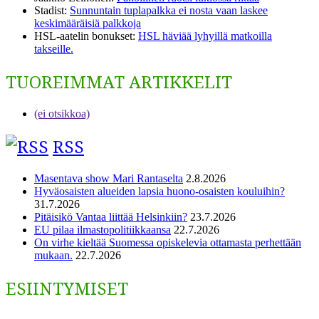
Stadist
:
Sunnuntain tuplapalkka ei nosta vaan laskee
keskimääräisiä palkkoja
HSL-aatelin bonukset
:
HSL häviää lyhyillä matkoilla
takseille.
TUOREIMMAT ARTIKKELIT
(ei otsikkoa)
RSS
Masentava show Mari Rantaselta
2.8.2026
Hyväosaisten alueiden lapsia huono-osaisten kouluihin?
31.7.2026
Pitäisikö Vantaa liittää Helsinkiin?
23.7.2026
EU pilaa ilmastopolitiikkaansa
22.7.2026
On virhe kieltää Suomessa opiskelevia ottamasta perhettään
mukaan.
22.7.2026
ESIINTYMISET