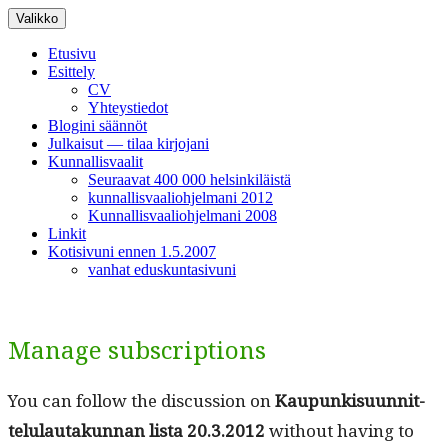
Siirry
Valikko
sisältöön
Etusivu
Esittely
CV
Yhteystiedot
Blogini säännöt
Julkaisut — tilaa kirjojani
Kunnallisvaalit
Seuraavat 400 000 helsinkiläistä
kunnallisvaaliohjelmani 2012
Kunnallisvaaliohjelmani 2008
Linkit
Kotisivuni ennen 1.5.2007
vanhat eduskuntasivuni
Manage subscriptions
You can fol­low the dis­cus­sion on
Kaupunkisu­un­nit­
telu­lau­takun­nan lista 20.3.2012
with­out hav­ing to