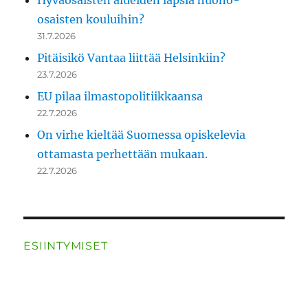
Hyväosaisten alueiden lapsia huono-
osaisten kouluihin?
31.7.2026
Pitäisikö Vantaa liittää Helsinkiin?
23.7.2026
EU pilaa ilmastopolitiikkaansa
22.7.2026
On virhe kieltää Suomessa opiskelevia
ottamasta perhettään mukaan.
22.7.2026
ESIINTYMISET