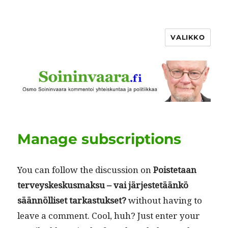
VALIKKO
Manage subscriptions
You can fol­low the dis­cus­sion on
Pois­te­taan
ter­veyskeskus­mak­su – vai jär­jestetäänkö
sään­nöl­liset tarkas­tuk­set?
with­out hav­ing to
leave a com­ment. Cool, huh? Just enter your