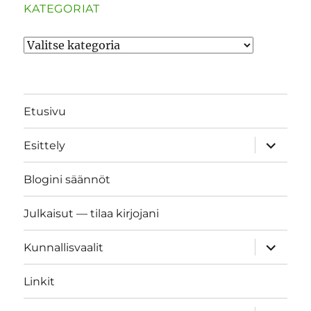
KATEGORIAT
Kategoriat
Etusivu
näytä
Esittely
alavalik
Blogini säännöt
Julkaisut — tilaa kirjojani
näytä
Kunnallisvaalit
alavalik
Linkit