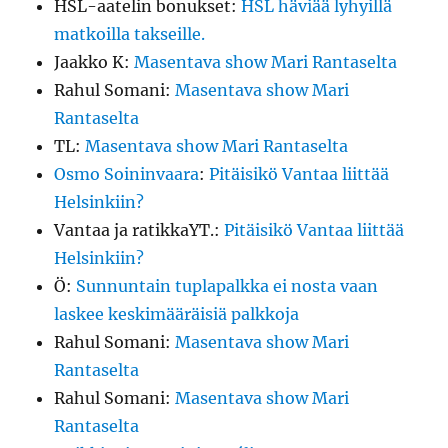
HSL-aatelin bonukset
:
HSL häviää lyhyillä
matkoilla takseille.
Jaakko K
:
Masentava show Mari Rantaselta
Rahul Somani
:
Masentava show Mari
Rantaselta
TL
:
Masentava show Mari Rantaselta
Osmo Soininvaara
:
Pitäisikö Vantaa liittää
Helsinkiin?
Vantaa ja ratikkaYT.
:
Pitäisikö Vantaa liittää
Helsinkiin?
Ö
:
Sunnuntain tuplapalkka ei nosta vaan
laskee keskimääräisiä palkkoja
Rahul Somani
:
Masentava show Mari
Rantaselta
Rahul Somani
:
Masentava show Mari
Rantaselta