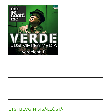
o
n
p
m
k
ETSI BLOGIN SISÄLLÖSTÄ