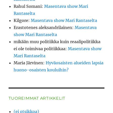
Rahul Somani
:
Masentava show Mari
Rantaselta
Kilgore
:
Masentava show Mari Rantaselta
Erastotenes aleksandrilainen
:
Masentava
show Mari Rantaselta
mikään muu politiikka kuin reaalipolitiikka
ei ole toimivaa politiikkaa
:
Masentava show
Mari Rantaselta
Maria Järvinen
:
Hyväosaisten alueiden lapsia
huono-osaisten kouluihin?
TUOREIMMAT ARTIKKELIT
(ei otsikkoa)