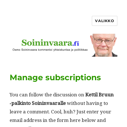
VALIKKO
Manage subscriptions
You can fol­low the dis­cus­sion on
Ket­til Bru­un
‑palk­in­to Soin­in­vaar­alle
with­out hav­ing to
leave a com­ment. Cool, huh? Just enter your
email address in the form here below and