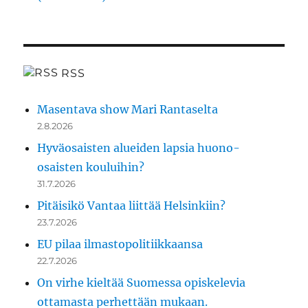
RSS
Masentava show Mari Rantaselta
2.8.2026
Hyväosaisten alueiden lapsia huono-
osaisten kouluihin?
31.7.2026
Pitäisikö Vantaa liittää Helsinkiin?
23.7.2026
EU pilaa ilmastopolitiikkaansa
22.7.2026
On virhe kieltää Suomessa opiskelevia
ottamasta perhettään mukaan.