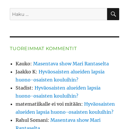
HA
Etsi:
TUOREIMMAT KOMMENTIT
Kauko
:
Masentava show Mari Rantaselta
Jaakko K
:
Hyväosaisten alueiden lapsia
huono-osaisten kouluihin?
Stadist
:
Hyväosaisten alueiden lapsia
huono-osaisten kouluihin?
matematiikalle ei voi mitään
:
Hyväosaisten
alueiden lapsia huono-osaisten kouluihin?
Rahul Somani
:
Masentava show Mari
Rantaselta