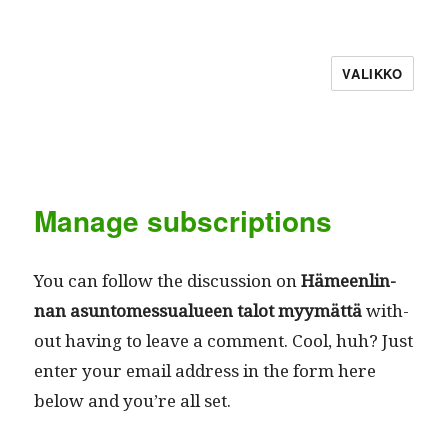
VALIKKO
Manage subscriptions
You can fol­low the dis­cus­sion on
Hämeen­lin­
nan asun­tomes­su­alueen talot myymät­tä
with­
out hav­ing to leave a com­ment. Cool, huh? Just
enter your email address in the form here
below and you’re all set.