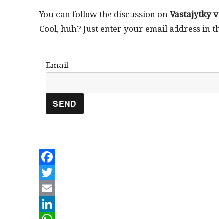
You can fol­low the dis­cus­sion on
Vas­ta­jytky 
Cool, huh? Just enter your email address in t
Email
F
a
T
c
w
E