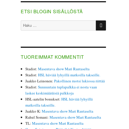
ETSI BLOGIN SISÄLLÖSTÄ
HAKU
Etsi:
TUOREIMMAT KOMMENTIT
Stadist
:
Masentava show Mari Rantaselta
Stadist
:
HSL häviää lyhyillä matkoilla takseille.
Jaakko Leinonen
:
Pakollinen ruotsi lukiossa riittää
Stadist
:
Sunnuntain tuplapalkka ei nosta vaan
laskee keskimääräisiä palkkoja
HSL-aatelin bonukset
:
HSL häviää lyhyillä
matkoilla takseille.
Jaakko K
:
Masentava show Mari Rantaselta
Rahul Somani
:
Masentava show Mari Rantaselta
TL
:
Masentava show Mari Rantaselta