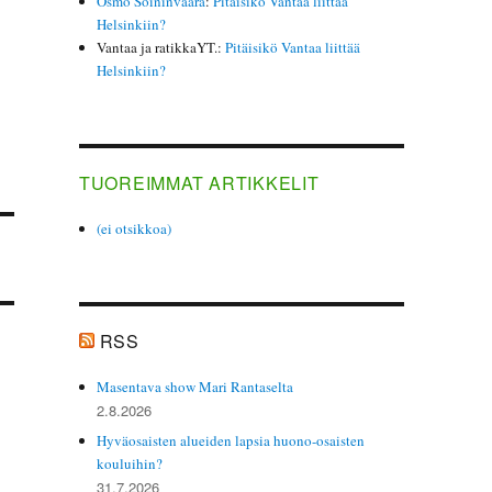
Osmo Soininvaara
:
Pitäisikö Vantaa liittää
Helsinkiin?
Vantaa ja ratikkaYT.
:
Pitäisikö Vantaa liittää
Helsinkiin?
TUOREIMMAT ARTIKKELIT
(ei otsikkoa)
RSS
Masentava show Mari Rantaselta
2.8.2026
Hyväosaisten alueiden lapsia huono-osaisten
kouluihin?
31.7.2026