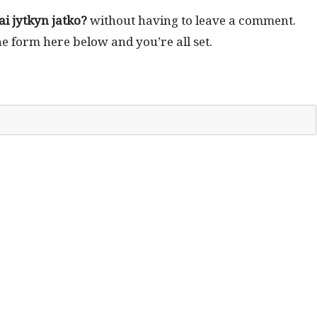
vai jytkyn jatko?
with­out hav­ing to leave a com­ment.
he form here below and you’re all set.