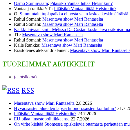
Osmo Soininvaara
:
Pitäisikö Vantaa liittää Helsinkiin?
Vantaa ja ratikkaYT.
:
Pitäisikö Vantaa liittää Helsinkiin?
Ö
:
Sunnuntain tuplapalkka ei nosta vaan laskee keskimääräisiä
Rahul Somani
:
Masentava show Mari Rantaselta
Rahul Somani
:
Masentava show Mari Rantaselta
Kaikki taivaan sini - Mélissa Da Costan koskettava esikoisromaa
TL
:
Masentava show Mari Rantaselta
Rahul Somani
:
Masentava show Mari Rantaselta
Kalle Rankka
:
Masentava show Mari Rantaselta
Erastotenes aleksandrialainen
:
Masentava show Mari Rantaselt
TUOREIMMAT ARTIKKELIT
(ei otsikkoa)
RSS
Masentava show Mari Rantaselta
2.8.2026
Hyväosaisten alueiden lapsia huono-osaisten kouluihin?
31.7.2
Pitäisikö Vantaa liittää Helsinkiin?
23.7.2026
EU pilaa ilmastopolitiikkaansa
22.7.2026
On virhe kieltää Suomessa opiskelevia ottamasta perhettään m