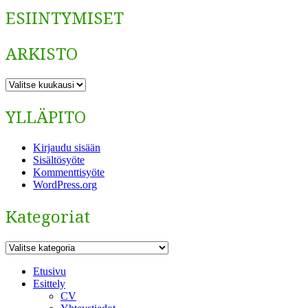
ESIINTYMISET
ARKISTO
ARKISTO
YLLÄPITO
Kirjaudu sisään
Sisältösyöte
Kommenttisyöte
WordPress.org
Kategoriat
Kategoriat
Etusivu
Esittely
CV