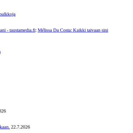
 palkkoja
ni - taustamedia.fi
:
Mélissa Da Costa: Kaikki taivaan sini
a
026
ukaan.
22.7.2026