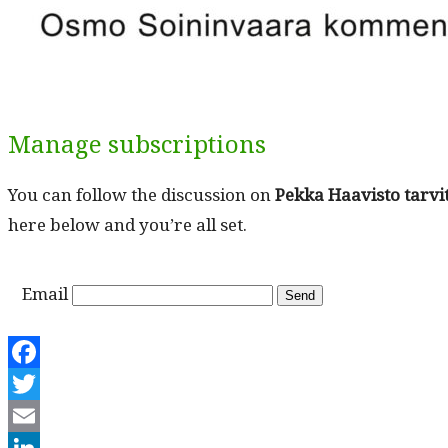
Manage subscriptions
You can fol­low the dis­cus­sion on
Pekka Haav­is­to tarvi
here below and you’re all set.
Email
Facebook
Twitter
Email