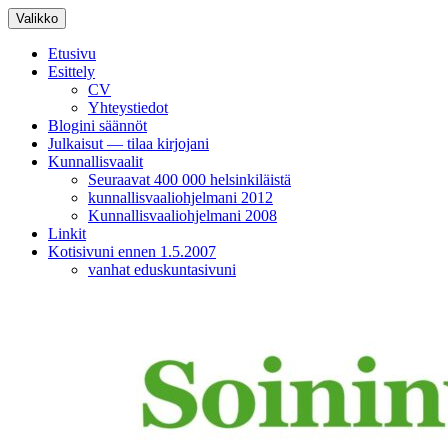
Siirry
Valikko
sisältöön
Etusivu
Esittely
CV
Yhteystiedot
Blogini säännöt
Julkaisut — tilaa kirjojani
Kunnallisvaalit
Seuraavat 400 000 helsinkiläistä
kunnallisvaaliohjelmani 2012
Kunnallisvaaliohjelmani 2008
Linkit
Kotisivuni ennen 1.5.2007
vanhat eduskuntasivuni