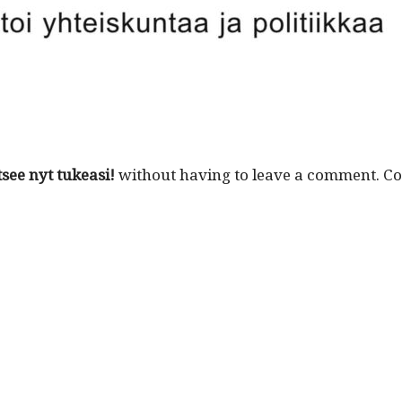
t­see nyt tukeasi!
with­out hav­ing to leave a com­ment. C