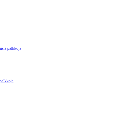
isiä palkkoja
 palkkoja