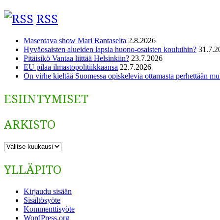
RSS
Masentava show Mari Rantaselta
2.8.2026
Hyväosaisten alueiden lapsia huono-osaisten kouluihin?
31.7.2
Pitäisikö Vantaa liittää Helsinkiin?
23.7.2026
EU pilaa ilmastopolitiikkaansa
22.7.2026
On virhe kieltää Suomessa opiskelevia ottamasta perhettään m
ESIINTYMISET
ARKISTO
ARKISTO
YLLÄPITO
Kirjaudu sisään
Sisältösyöte
Kommenttisyöte
WordPress.org