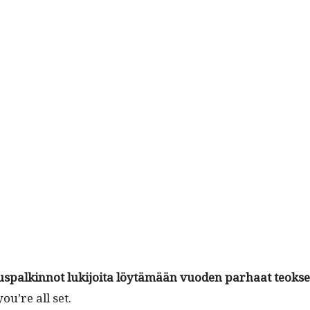
su­us­palkin­not luk­i­joi­ta löytämään vuo­den parhaat teok­s
u’re all set.