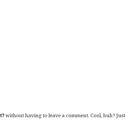
et?
with­out hav­ing to leave a com­ment. Cool, huh? Just