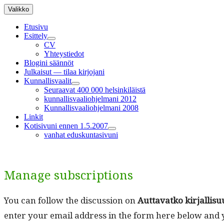
Siirry
Valikko
sisältöön
Etusivu
Esittely
näytä
CV
alavalikko
Yhteystiedot
Blogini säännöt
Julkaisut — tilaa kirjojani
Kunnallisvaalit
näytä
Seuraavat 400 000 helsinkiläistä
alavalikko
kunnallisvaaliohjelmani 2012
Kunnallisvaaliohjelmani 2008
Linkit
Kotisivuni ennen 1.5.2007
näytä
vanhat eduskuntasivuni
alavalikko
Manage subscriptions
You can fol­low the dis­cus­sion on
Aut­ta­vatko kir­jal­li
enter your email address in the form here below and yo