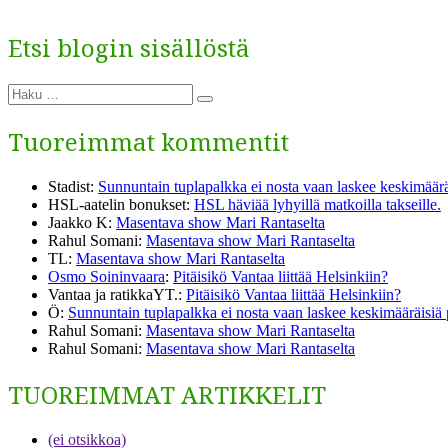
Etsi blogin sisällöstä
Etsi:
Haku
Tuoreimmat kommentit
Stadist
:
Sunnuntain tuplapalkka ei nosta vaan laskee keskimäärä
HSL-aatelin bonukset
:
HSL häviää lyhyillä matkoilla takseille.
Jaakko K
:
Masentava show Mari Rantaselta
Rahul Somani
:
Masentava show Mari Rantaselta
TL
:
Masentava show Mari Rantaselta
Osmo Soininvaara
:
Pitäisikö Vantaa liittää Helsinkiin?
Vantaa ja ratikkaYT.
:
Pitäisikö Vantaa liittää Helsinkiin?
Ö
:
Sunnuntain tuplapalkka ei nosta vaan laskee keskimääräisiä
Rahul Somani
:
Masentava show Mari Rantaselta
Rahul Somani
:
Masentava show Mari Rantaselta
TUOREIMMAT ARTIKKELIT
(ei otsikkoa)