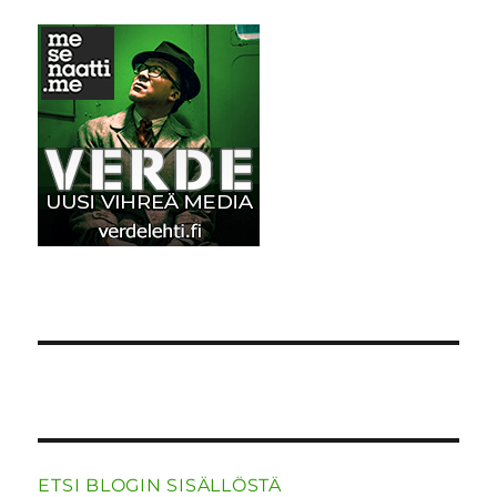
o
n
p
m
k
ETSI BLOGIN SISÄLLÖSTÄ