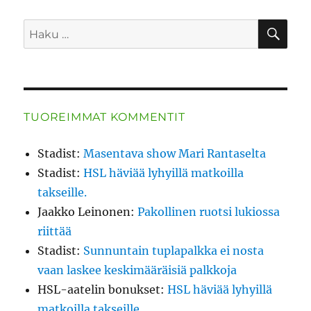
HA
Etsi:
TUOREIMMAT KOMMENTIT
Stadist
:
Masentava show Mari Rantaselta
Stadist
:
HSL häviää lyhyillä matkoilla
takseille.
Jaakko Leinonen
:
Pakollinen ruotsi lukiossa
riittää
Stadist
:
Sunnuntain tuplapalkka ei nosta
vaan laskee keskimääräisiä palkkoja
HSL-aatelin bonukset
:
HSL häviää lyhyillä
matkoilla takseille.