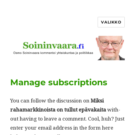
VALIKKO
Manage subscriptions
You can fol­low the dis­cus­sion on
Mik­si
rahamarkki­noista on tul­lut epä­vakai­ta
with­
out hav­ing to leave a com­ment. Cool, huh? Just
enter your email address in the form here