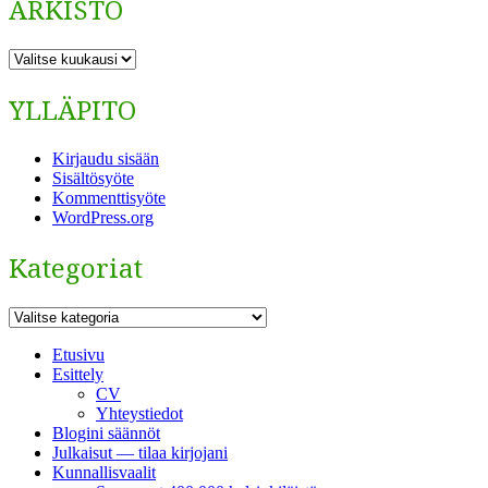
ARKISTO
ARKISTO
YLLÄPITO
Kirjaudu sisään
Sisältösyöte
Kommenttisyöte
WordPress.org
Kategoriat
Kategoriat
Etusivu
Esittely
CV
Yhteystiedot
Blogini säännöt
Julkaisut — tilaa kirjojani
Kunnallisvaalit