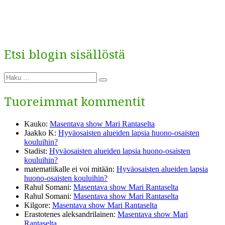
Etsi blogin sisällöstä
Etsi:
Haku
Tuoreimmat kommentit
Kauko
:
Masentava show Mari Rantaselta
Jaakko K
:
Hyväosaisten alueiden lapsia huono-osaisten
kouluihin?
Stadist
:
Hyväosaisten alueiden lapsia huono-osaisten
kouluihin?
matematiikalle ei voi mitään
:
Hyväosaisten alueiden lapsia
huono-osaisten kouluihin?
Rahul Somani
:
Masentava show Mari Rantaselta
Rahul Somani
:
Masentava show Mari Rantaselta
Kilgore
:
Masentava show Mari Rantaselta
Erastotenes aleksandrilainen
:
Masentava show Mari
Rantaselta