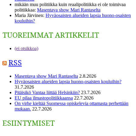
mikään muu politiikka kuin reaalipolitiikka ei ole toimivaa
politiikkaa
:
Masentava show Mari Rantaselta
Maria Järvinen
:
Hyväosaisten alueiden lapsia huono-osaisten
kouluihin?
TUOREIMMAT ARTIKKELIT
(ei otsikkoa)
RSS
Masentava show Mari Rantaselta
2.8.2026
Hyväosaisten alueiden lapsia huono-osaisten kouluihin?
31.7.2026
Pitäisikö Vantaa liittää Helsinkiin?
23.7.2026
EU pilaa ilmastopolitiikkaansa
22.7.2026
On virhe kieltää Suomessa opiskelevia ottamasta perhettään
mukaan.
22.7.2026
ESIINTYMISET