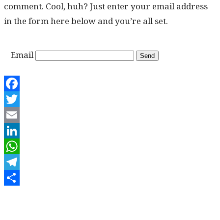
com­ment. Cool, huh? Just enter your email address
in the form here below and you’re all set.
Email
Facebook
Twitter
Email
LinkedIn
WhatsApp
Telegram
Share