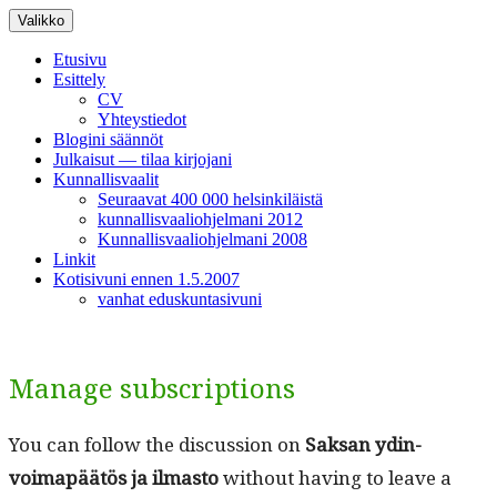
Siirry
Valikko
sisältöön
Etusivu
Esittely
CV
Yhteystiedot
Blogini säännöt
Julkaisut — tilaa kirjojani
Kunnallisvaalit
Seuraavat 400 000 helsinkiläistä
kunnallisvaaliohjelmani 2012
Kunnallisvaaliohjelmani 2008
Linkit
Kotisivuni ennen 1.5.2007
vanhat eduskuntasivuni
Manage subscriptions
You can fol­low the dis­cus­sion on
Sak­san ydin­
voimapäätös ja ilmas­to
with­out hav­ing to leave a