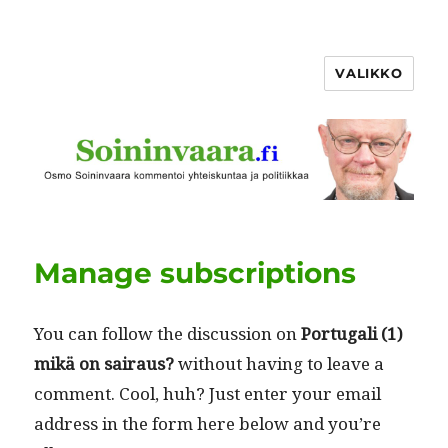
VALIKKO
Manage subscriptions
You can fol­low the dis­cus­sion on
Por­tu­gali (1)
mikä on sairaus?
with­out hav­ing to leave a
com­ment. Cool, huh? Just enter your email
address in the form here below and you’re