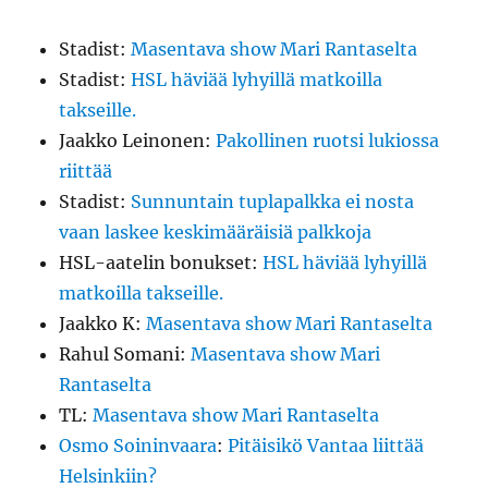
Stadist
:
Masentava show Mari Rantaselta
Stadist
:
HSL häviää lyhyillä matkoilla
takseille.
Jaakko Leinonen
:
Pakollinen ruotsi lukiossa
riittää
Stadist
:
Sunnuntain tuplapalkka ei nosta
vaan laskee keskimääräisiä palkkoja
HSL-aatelin bonukset
:
HSL häviää lyhyillä
matkoilla takseille.
Jaakko K
:
Masentava show Mari Rantaselta
Rahul Somani
:
Masentava show Mari
Rantaselta
TL
:
Masentava show Mari Rantaselta
Osmo Soininvaara
:
Pitäisikö Vantaa liittää
Helsinkiin?