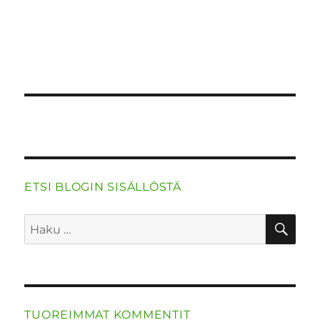
o
n
p
m
k
ETSI BLOGIN SISÄLLÖSTÄ
HA
Etsi:
TUOREIMMAT KOMMENTIT