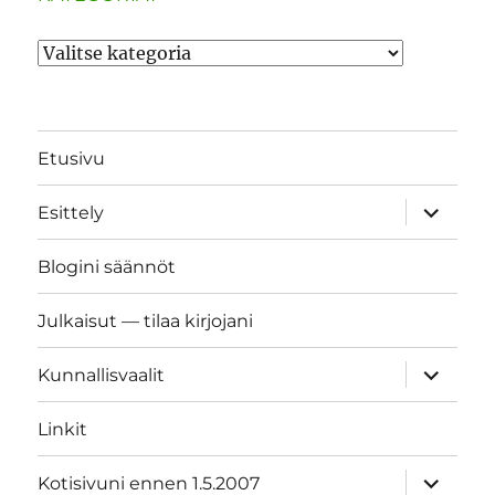
Kategoriat
Etusivu
näytä
Esittely
alavalik
Blogini säännöt
Julkaisut — tilaa kirjojani
näytä
Kunnallisvaalit
alavalik
Linkit
näytä
Kotisivuni ennen 1.5.2007
alavalik