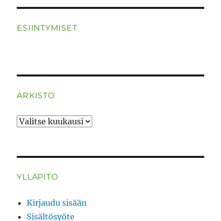
ESIINTYMISET
ARKISTO
ARKISTO
YLLÄPITO
Kirjaudu sisään
Sisältösyöte