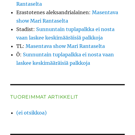
Rantaselta
Erastotenes aleksandrialainen
:
Masentava
show Mari Rantaselta
Stadist
:
Sunnuntain tuplapalkka ei nosta
vaan laskee keskimääräisiä palkkoja
TL
:
Masentava show Mari Rantaselta
Ö
:
Sunnuntain tuplapalkka ei nosta vaan
laskee keskimääräisiä palkkoja
TUOREIMMAT ARTIKKELIT
(ei otsikkoa)