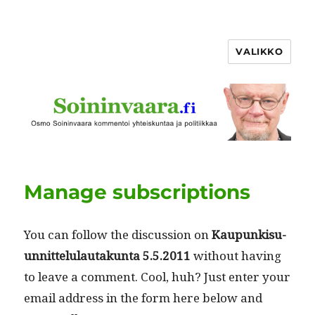
VALIKKO
Manage subscriptions
You can fol­low the dis­cus­sion on
Kaupunkisu­
un­nit­telu­lau­takun­ta 5.5.2011
with­out hav­ing
to leave a com­ment. Cool, huh? Just enter your
email address in the form here below and