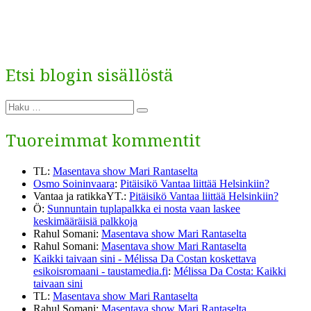
Etsi blogin sisällöstä
Etsi:
Haku
Tuoreimmat kommentit
TL
:
Masentava show Mari Rantaselta
Osmo Soininvaara
:
Pitäisikö Vantaa liittää Helsinkiin?
Vantaa ja ratikkaYT.
:
Pitäisikö Vantaa liittää Helsinkiin?
Ö
:
Sunnuntain tuplapalkka ei nosta vaan laskee
keskimääräisiä palkkoja
Rahul Somani
:
Masentava show Mari Rantaselta
Rahul Somani
:
Masentava show Mari Rantaselta
Kaikki taivaan sini - Mélissa Da Costan koskettava
esikoisromaani - taustamedia.fi
:
Mélissa Da Costa: Kaikki
taivaan sini
TL
:
Masentava show Mari Rantaselta
Rahul Somani
:
Masentava show Mari Rantaselta