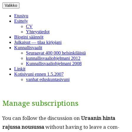
Siirry
Valikko
sisältöön
Etusivu
Esittely
CV
Yhteystiedot
Blogini säännöt
Julkaisut — tilaa kirjojani
Kunnallisvaalit
Seuraavat 400 000 helsinkiläistä
kunnallisvaaliohjelmani 2012
Kunnallisvaaliohjelmani 2008
Linkit
Kotisivuni ennen 1.5.2007
vanhat eduskuntasivuni
Manage subscriptions
You can fol­low the dis­cus­sion on
Uraanin hin­ta
rajus­sa nousus­sa
with­out hav­ing to leave a com­