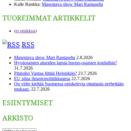
Kalle Rankka
:
Masentava show Mari Rantaselta
TUOREIMMAT ARTIKKELIT
(ei otsikkoa)
RSS
Masentava show Mari Rantaselta
2.8.2026
Hyväosaisten alueiden lapsia huono-osaisten kouluihin?
31.7.2026
Pitäisikö Vantaa liittää Helsinkiin?
23.7.2026
EU pilaa ilmastopolitiikkaansa
22.7.2026
On virhe kieltää Suomessa opiskelevia ottamasta perhettään
mukaan.
22.7.2026
ESIINTYMISET
ARKISTO
ARKISTO