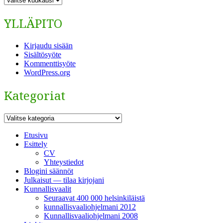
YLLÄPITO
Kirjaudu sisään
Sisältösyöte
Kommenttisyöte
WordPress.org
Kategoriat
Kategoriat
Etusivu
Esittely
CV
Yhteystiedot
Blogini säännöt
Julkaisut — tilaa kirjojani
Kunnallisvaalit
Seuraavat 400 000 helsinkiläistä
kunnallisvaaliohjelmani 2012
Kunnallisvaaliohjelmani 2008