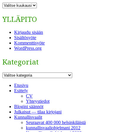
ARKISTO
YLLÄPITO
Kirjaudu sisään
Sisältösyöte
Kommenttisyöte
WordPress.org
Kategoriat
Kategoriat
Etusivu
Esittely
CV
Yhteystiedot
Blogini säännöt
Julkaisut — tilaa kirjojani
Kunnallisvaalit
Seuraavat 400 000 helsinkiläistä
kunnallisvaaliohjelmani 2012