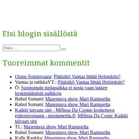
Etsi blogin sisällöstä
Etsi:
Haku
Tuoreimmat kommentit
Osmo Soininvaara
:
Pitäisikö Vantaa liittää Helsinkiin?
Vantaa ja ratikkaYT.
:
Pitäisikö Vantaa liittää Helsinkiin?
Ö
:
Sunnuntain tuplapalkka ei nosta vaan laskee
keskimääräisiä palkkoja
Rahul Somani
:
Masentava show Mari Rantaselta
Rahul Somani
:
Masentava show Mari Rantaselta
Kaikki taivaan sini - Mélissa Da Costan koskettava
esikoisromaani - taustamedia.fi
:
Mélissa Da Costa: Kaikki
taivaan sini
TL
:
Masentava show Mari Rantaselta
Rahul Somani
:
Masentava show Mari Rantaselta
Kalle Rankka
:
Masentava show Mari Rantaselta