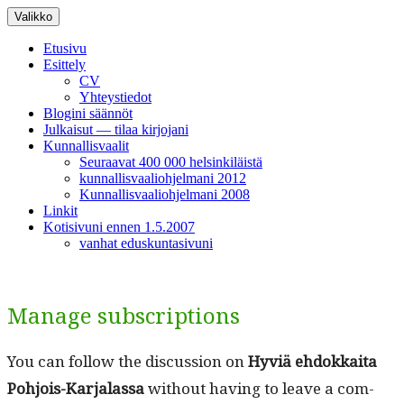
Siirry
Valikko
sisältöön
Etusivu
Esittely
CV
Yhteystiedot
Blogini säännöt
Julkaisut — tilaa kirjojani
Kunnallisvaalit
Seuraavat 400 000 helsinkiläistä
kunnallisvaaliohjelmani 2012
Kunnallisvaaliohjelmani 2008
Linkit
Kotisivuni ennen 1.5.2007
vanhat eduskuntasivuni
Manage subscriptions
You can fol­low the dis­cus­sion on
Hyviä ehdokkai­ta
Pohjois-Kar­jalas­sa
with­out hav­ing to leave a com­