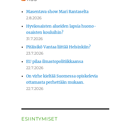
Masentava show Mari Rantaselta
2.8.2026
Hyväosaisten alueiden lapsia huono-
osaisten kouluihin?
31.7.2026
Pitäisikö Vantaa liittää Helsinkiin?
23.7.2026
EU pilaa ilmastopolitiikkaansa
22.7.2026
On virhe kieltää Suomessa opiskelevia
ottamasta perhettään mukaan.
22.7.2026
ESIINTYMISET