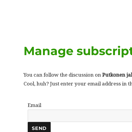
Manage subscrip
You can fol­low the dis­cus­sion on
Putko­nen ja
Cool, huh? Just enter your email address in t
Email