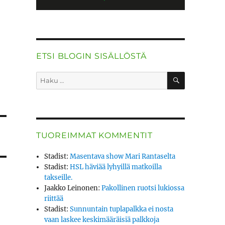
ETSI BLOGIN SISÄLLÖSTÄ
HAKU
Etsi:
TUOREIMMAT KOMMENTIT
Stadist
:
Masentava show Mari Rantaselta
Stadist
:
HSL häviää lyhyillä matkoilla
takseille.
Jaakko Leinonen
:
Pakollinen ruotsi lukiossa
riittää
Stadist
:
Sunnuntain tuplapalkka ei nosta
vaan laskee keskimääräisiä palkkoja