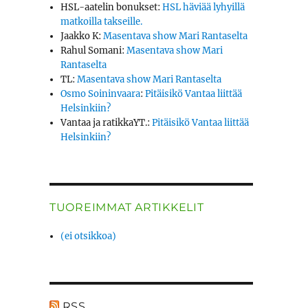
HSL-aatelin bonukset
:
HSL häviää lyhyillä
matkoilla takseille.
Jaakko K
:
Masentava show Mari Rantaselta
Rahul Somani
:
Masentava show Mari
Rantaselta
TL
:
Masentava show Mari Rantaselta
Osmo Soininvaara
:
Pitäisikö Vantaa liittää
Helsinkiin?
Vantaa ja ratikkaYT.
:
Pitäisikö Vantaa liittää
Helsinkiin?
TUOREIMMAT ARTIKKELIT
(ei otsikkoa)
RSS