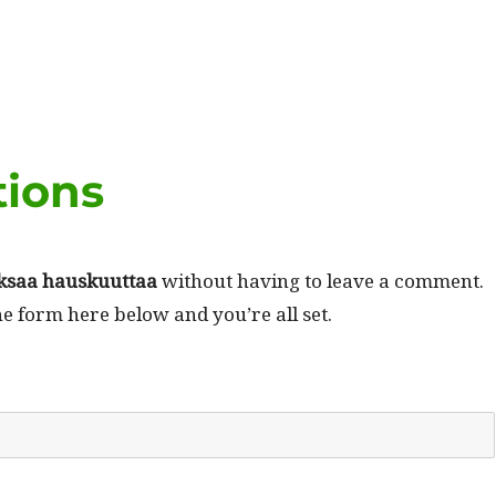
tions
k­saa hausku­ut­taa
with­out hav­ing to leave a com­ment.
he form here below and you’re all set.