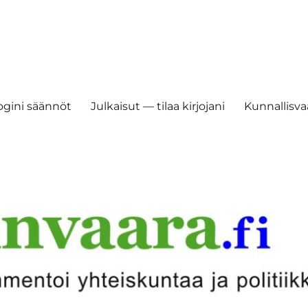
ogini säännöt
Julkaisut — tilaa kirjojani
Kunnallisvaa