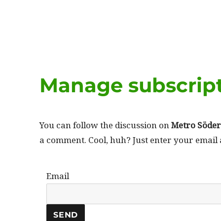
Manage subscrip
You can fol­low the dis­cus­sion on
Metro Söder
a com­ment. Cool, huh? Just enter your email 
Email