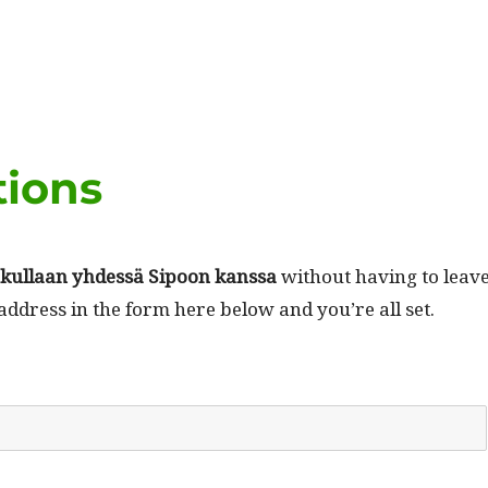
tions
kul­laan yhdessä Sipoon kanssa
with­out hav­ing to leav
address in the form here below and you’re all set.