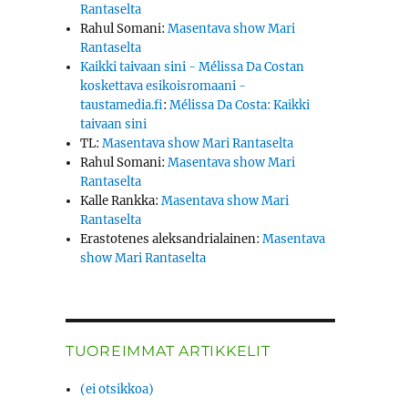
Rantaselta
Rahul Somani
:
Masentava show Mari
Rantaselta
Kaikki taivaan sini - Mélissa Da Costan
koskettava esikoisromaani -
taustamedia.fi
:
Mélissa Da Costa: Kaikki
taivaan sini
TL
:
Masentava show Mari Rantaselta
Rahul Somani
:
Masentava show Mari
Rantaselta
Kalle Rankka
:
Masentava show Mari
Rantaselta
Erastotenes aleksandrialainen
:
Masentava
show Mari Rantaselta
TUOREIMMAT ARTIKKELIT
(ei otsikkoa)