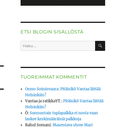
ETSI BLOGIN SISÄLLÖSTÄ
HAKU
Etsi:
TUOREIMMAT KOMMENTIT
Osmo Soininvaara
:
Pitäisikö Vantaa liittää
Helsinkiin?
Vantaa ja ratikkaYT.
:
Pitäisikö Vantaa liittää
Helsinkiin?
Ö
:
Sunnuntain tuplapalkka ei nosta vaan
laskee keskimääräisiä palkkoja
Rahul Somani
:
Masentava show Mari