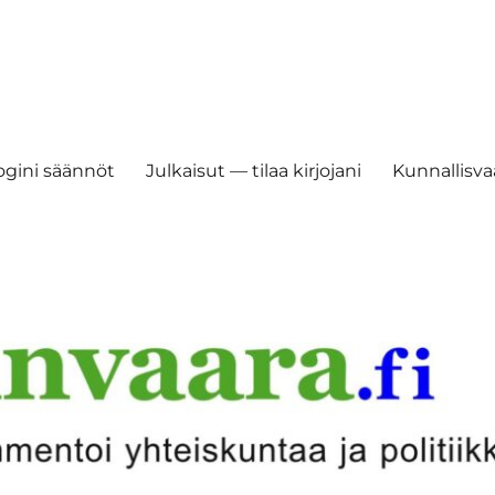
ogini säännöt
Julkaisut — tilaa kirjojani
Kunnallisvaa