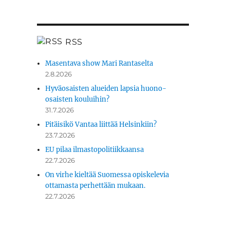
RSS
Masentava show Mari Rantaselta
2.8.2026
Hyväosaisten alueiden lapsia huono-
osaisten kouluihin?
31.7.2026
Pitäisikö Vantaa liittää Helsinkiin?
23.7.2026
EU pilaa ilmastopolitiikkaansa
22.7.2026
On virhe kieltää Suomessa opiskelevia
ottamasta perhettään mukaan.
22.7.2026