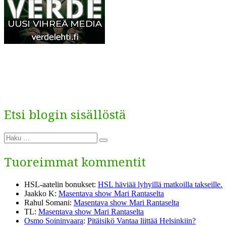
Etsi blogin sisällöstä
Etsi:
Haku
Tuoreimmat kommentit
HSL-aatelin bonukset
:
HSL häviää lyhyillä matkoilla takseille.
Jaakko K
:
Masentava show Mari Rantaselta
Rahul Somani
:
Masentava show Mari Rantaselta
TL
:
Masentava show Mari Rantaselta
Osmo Soininvaara
:
Pitäisikö Vantaa liittää Helsinkiin?