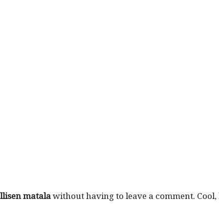
­lisen mata­la
with­out hav­ing to leave a com­ment. Cool