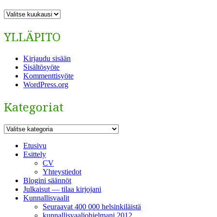
ARKISTO
YLLÄPITO
Kirjaudu sisään
Sisältösyöte
Kommenttisyöte
WordPress.org
Kategoriat
Kategoriat
Etusivu
Esittely
CV
Yhteystiedot
Blogini säännöt
Julkaisut — tilaa kirjojani
Kunnallisvaalit
Seuraavat 400 000 helsinkiläistä
kunnallisvaaliohjelmani 2012