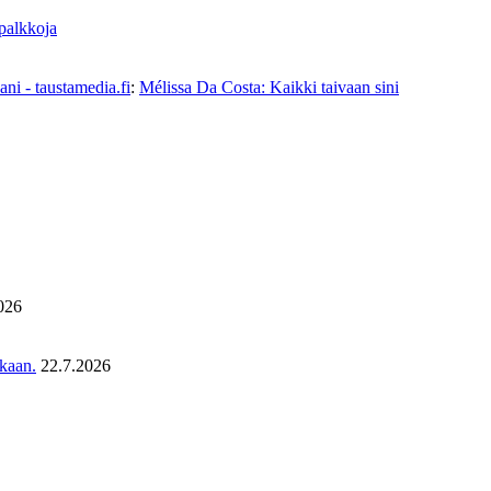
 palkkoja
ni - taustamedia.fi
:
Mélissa Da Costa: Kaikki taivaan sini
026
ukaan.
22.7.2026