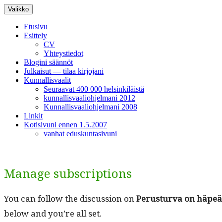
Siirry
Valikko
sisältöön
Etusivu
Esittely
CV
Yhteystiedot
Blogini säännöt
Julkaisut — tilaa kirjojani
Kunnallisvaalit
Seuraavat 400 000 helsinkiläistä
kunnallisvaaliohjelmani 2012
Kunnallisvaaliohjelmani 2008
Linkit
Kotisivuni ennen 1.5.2007
vanhat eduskuntasivuni
Manage subscriptions
You can fol­low the dis­cus­sion on
Perus­tur­va on häpeäl
below and you’re all set.