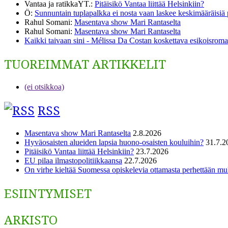
Vantaa ja ratikkaYT.
:
Pitäisikö Vantaa liittää Helsinkiin?
Ö
:
Sunnuntain tuplapalkka ei nosta vaan laskee keskimääräisiä
Rahul Somani
:
Masentava show Mari Rantaselta
Rahul Somani
:
Masentava show Mari Rantaselta
Kaikki taivaan sini - Mélissa Da Costan koskettava esikoisromaa
TUOREIMMAT ARTIKKELIT
(ei otsikkoa)
RSS
Masentava show Mari Rantaselta
2.8.2026
Hyväosaisten alueiden lapsia huono-osaisten kouluihin?
31.7.2
Pitäisikö Vantaa liittää Helsinkiin?
23.7.2026
EU pilaa ilmastopolitiikkaansa
22.7.2026
On virhe kieltää Suomessa opiskelevia ottamasta perhettään m
ESIINTYMISET
ARKISTO