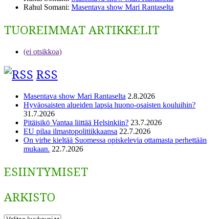
Rahul Somani
:
Masentava show Mari Rantaselta
TUOREIMMAT ARTIKKELIT
(ei otsikkoa)
RSS
Masentava show Mari Rantaselta
2.8.2026
Hyväosaisten alueiden lapsia huono-osaisten kouluihin?
31.7.2026
Pitäisikö Vantaa liittää Helsinkiin?
23.7.2026
EU pilaa ilmastopolitiikkaansa
22.7.2026
On virhe kieltää Suomessa opiskelevia ottamasta perhettään
mukaan.
22.7.2026
ESIINTYMISET
ARKISTO
ARKISTO