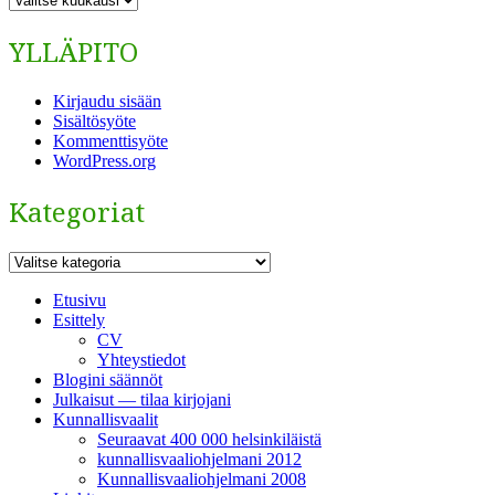
YLLÄPITO
Kirjaudu sisään
Sisältösyöte
Kommenttisyöte
WordPress.org
Kategoriat
Kategoriat
Etusivu
Esittely
CV
Yhteystiedot
Blogini säännöt
Julkaisut — tilaa kirjojani
Kunnallisvaalit
Seuraavat 400 000 helsinkiläistä
kunnallisvaaliohjelmani 2012
Kunnallisvaaliohjelmani 2008