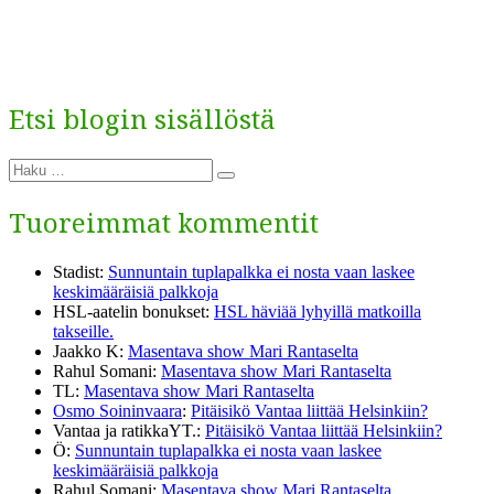
Etsi blogin sisällöstä
Etsi:
Haku
Tuoreimmat kommentit
Stadist
:
Sunnuntain tuplapalkka ei nosta vaan laskee
keskimääräisiä palkkoja
HSL-aatelin bonukset
:
HSL häviää lyhyillä matkoilla
takseille.
Jaakko K
:
Masentava show Mari Rantaselta
Rahul Somani
:
Masentava show Mari Rantaselta
TL
:
Masentava show Mari Rantaselta
Osmo Soininvaara
:
Pitäisikö Vantaa liittää Helsinkiin?
Vantaa ja ratikkaYT.
:
Pitäisikö Vantaa liittää Helsinkiin?
Ö
:
Sunnuntain tuplapalkka ei nosta vaan laskee
keskimääräisiä palkkoja
Rahul Somani
:
Masentava show Mari Rantaselta