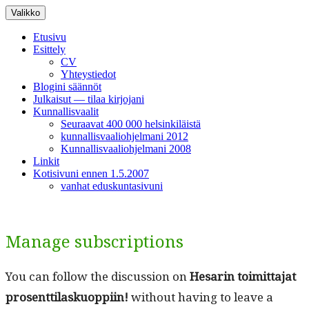
Siirry
Valikko
sisältöön
Etusivu
Esittely
CV
Yhteystiedot
Blogini säännöt
Julkaisut — tilaa kirjojani
Kunnallisvaalit
Seuraavat 400 000 helsinkiläistä
kunnallisvaaliohjelmani 2012
Kunnallisvaaliohjelmani 2008
Linkit
Kotisivuni ennen 1.5.2007
vanhat eduskuntasivuni
Manage subscriptions
You can fol­low the dis­cus­sion on
Hesarin toimit­ta­jat
pros­ent­ti­laskuop­pi­in!
with­out hav­ing to leave a