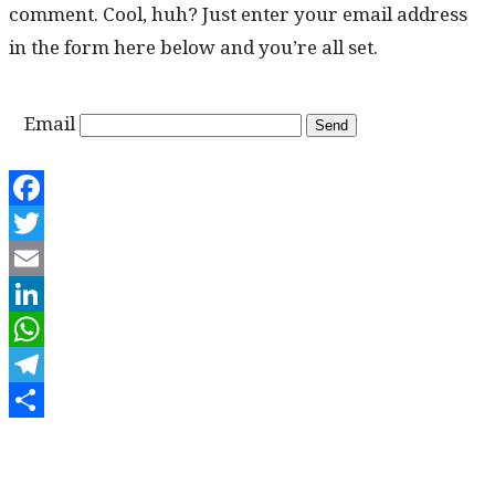
com­ment. Cool, huh? Just enter your email address
in the form here below and you’re all set.
Email
Facebook
Twitter
Email
LinkedIn
WhatsApp
Telegram
Share