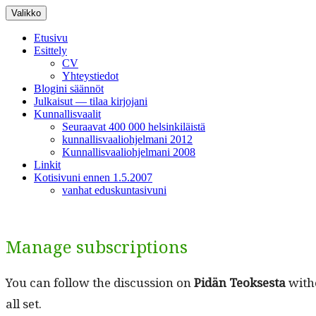
Siirry
Valikko
sisältöön
Etusivu
Esittely
CV
Yhteystiedot
Blogini säännöt
Julkaisut — tilaa kirjojani
Kunnallisvaalit
Seuraavat 400 000 helsinkiläistä
kunnallisvaaliohjelmani 2012
Kunnallisvaaliohjelmani 2008
Linkit
Kotisivuni ennen 1.5.2007
vanhat eduskuntasivuni
Manage subscriptions
You can fol­low the dis­cus­sion on
Pidän Teok­ses­ta
with­
all set.