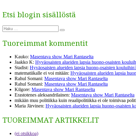
Etsi blogin sisällöstä
Etsi:
Haku
Tuoreimmat kommentit
Kauko
:
Masentava show Mari Rantaselta
Jaakko K
:
Hyväosaisten alueiden lapsia huono-osaisten koului
Stadist
:
Hyväosaisten alueiden lapsia huono-osaisten kouluihin
matematiikalle ei voi mitään
:
Hyväosaisten alueiden lapsia huon
Rahul Somani
:
Masentava show Mari Rantaselta
Rahul Somani
:
Masentava show Mari Rantaselta
Kilgore
:
Masentava show Mari Rantaselta
Erastotenes aleksandrilainen
:
Masentava show Mari Rantaselta
mikään muu politiikka kuin reaalipolitiikka ei ole toimivaa polit
Maria Järvinen
:
Hyväosaisten alueiden lapsia huono-osaisten k
TUOREIMMAT ARTIKKELIT
(ei otsikkoa)