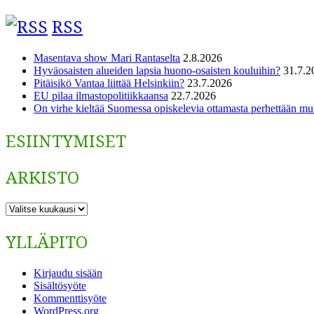
RSS
Masentava show Mari Rantaselta
2.8.2026
Hyväosaisten alueiden lapsia huono-osaisten kouluihin?
31.7.2
Pitäisikö Vantaa liittää Helsinkiin?
23.7.2026
EU pilaa ilmastopolitiikkaansa
22.7.2026
On virhe kieltää Suomessa opiskelevia ottamasta perhettään m
ESIINTYMISET
ARKISTO
ARKISTO
YLLÄPITO
Kirjaudu sisään
Sisältösyöte
Kommenttisyöte
WordPress.org