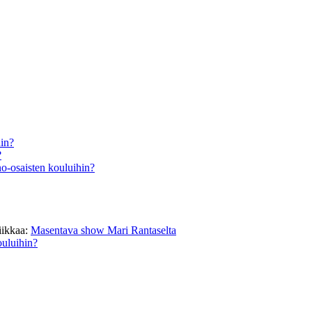
hin?
?
o-osaisten kouluihin?
iikkaa
:
Masentava show Mari Rantaselta
ouluihin?