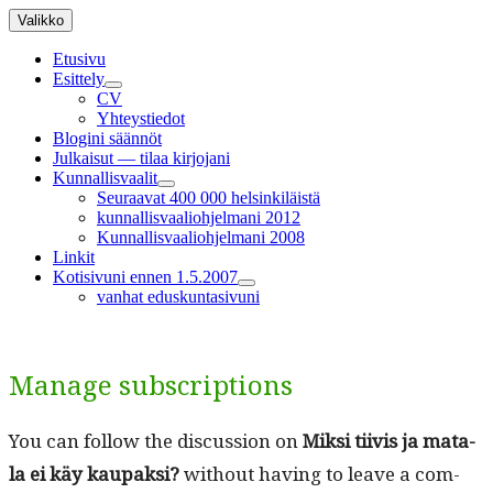
Siirry
Valikko
sisältöön
Etusivu
Esittely
näytä
CV
alavalikko
Yhteystiedot
Blogini säännöt
Julkaisut — tilaa kirjojani
Kunnallisvaalit
näytä
Seuraavat 400 000 helsinkiläistä
alavalikko
kunnallisvaaliohjelmani 2012
Kunnallisvaaliohjelmani 2008
Linkit
Kotisivuni ennen 1.5.2007
näytä
vanhat eduskuntasivuni
alavalikko
Manage subscriptions
You can fol­low the dis­cus­sion on
Mik­si tiivis ja mata­
la ei käy kau­pak­si?
with­out hav­ing to leave a com­