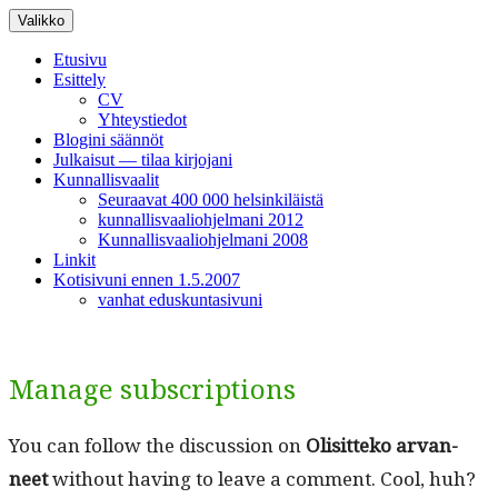
Siirry
Valikko
sisältöön
Etusivu
Esittely
CV
Yhteystiedot
Blogini säännöt
Julkaisut — tilaa kirjojani
Kunnallisvaalit
Seuraavat 400 000 helsinkiläistä
kunnallisvaaliohjelmani 2012
Kunnallisvaaliohjelmani 2008
Linkit
Kotisivuni ennen 1.5.2007
vanhat eduskuntasivuni
Manage subscriptions
You can fol­low the dis­cus­sion on
Olisit­teko arvan­
neet
with­out hav­ing to leave a com­ment. Cool, huh?