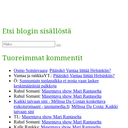
Etsi blogin sisällöstä
Etsi:
Haku
Tuoreimmat kommentit
Osmo Soininvaara
:
Pitäisikö Vantaa liittää Helsinkiin?
Vantaa ja ratikkaYT.
:
Pitäisikö Vantaa liittää Helsinkiin?
Ö
:
Sunnuntain tuplapalkka ei nosta vaan laskee
keskimääräisiä palkkoja
Rahul Somani
:
Masentava show Mari Rantaselta
Rahul Somani
:
Masentava show Mari Rantaselta
Kaikki taivaan sini - Mélissa Da Costan koskettava
esikoisromaani - taustamedia.fi
:
Mélissa Da Costa: Kaikki
taivaan sini
TL
:
Masentava show Mari Rantaselta
Rahul Somani
:
Masentava show Mari Rantaselta
Kalle Rankka
:
Masentava show Mari Rantaselta