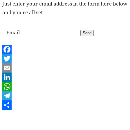
Just enter your email address in the form here below
and you’re all set.
Email
Facebook
Twitter
Email
LinkedIn
WhatsApp
Telegram
Share