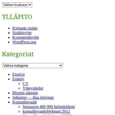
ARKISTO
YLLÄPITO
Kirjaudu sisään
Sisältösyöte
Kommenttisyöte
WordPress.org
Kategoriat
Kategoriat
Etusivu
Esittely
CV
Yhteystiedot
Blogini säännöt
Julkaisut — tilaa kirjojani
Kunnallisvaalit
Seuraavat 400 000 helsinkiläistä
kunnallisvaaliohjelmani 2012