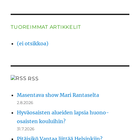
TUOREIMMAT ARTIKKELIT
(ei otsikkoa)
RSS
Masentava show Mari Rantaselta
2.8.2026
Hyväosaisten alueiden lapsia huono-
osaisten kouluihin?
31.7.2026
Pitäisikö Vantaa liittää Helsinkiin?