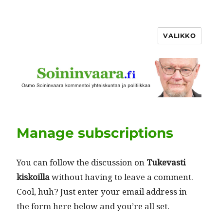
VALIKKO
Manage subscriptions
You can fol­low the dis­cus­sion on
Tukev­asti
kiskoil­la
with­out hav­ing to leave a com­ment.
Cool, huh? Just enter your email address in
the form here below and you’re all set.