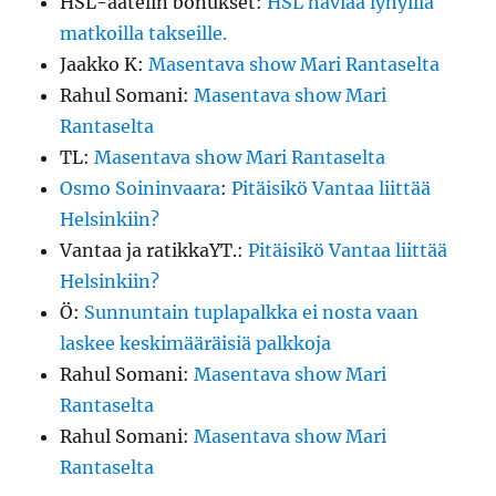
HSL-aatelin bonukset
:
HSL häviää lyhyillä
matkoilla takseille.
Jaakko K
:
Masentava show Mari Rantaselta
Rahul Somani
:
Masentava show Mari
Rantaselta
TL
:
Masentava show Mari Rantaselta
Osmo Soininvaara
:
Pitäisikö Vantaa liittää
Helsinkiin?
Vantaa ja ratikkaYT.
:
Pitäisikö Vantaa liittää
Helsinkiin?
Ö
:
Sunnuntain tuplapalkka ei nosta vaan
laskee keskimääräisiä palkkoja
Rahul Somani
:
Masentava show Mari
Rantaselta
Rahul Somani
:
Masentava show Mari
Rantaselta