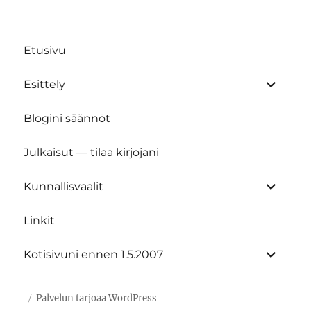
Etusivu
näytä
Esittely
alavalik
Blogini säännöt
Julkaisut — tilaa kirjojani
näytä
Kunnallisvaalit
alavalik
Linkit
näytä
Kotisivuni ennen 1.5.2007
alavalik
Palvelun tarjoaa WordPress