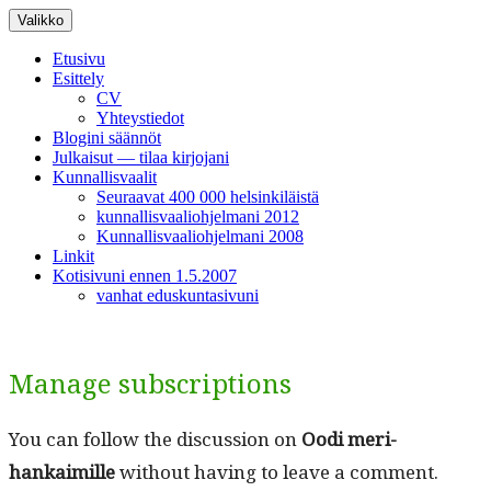
Siirry
Valikko
sisältöön
Etusivu
Esittely
CV
Yhteystiedot
Blogini säännöt
Julkaisut — tilaa kirjojani
Kunnallisvaalit
Seuraavat 400 000 helsinkiläistä
kunnallisvaaliohjelmani 2012
Kunnallisvaaliohjelmani 2008
Linkit
Kotisivuni ennen 1.5.2007
vanhat eduskuntasivuni
Manage subscriptions
You can fol­low the dis­cus­sion on
Oodi mer­i­
hankaimille
with­out hav­ing to leave a com­ment.