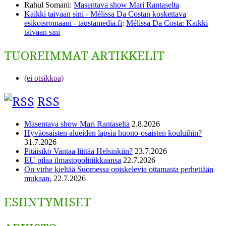
Rahul Somani
:
Masentava show Mari Rantaselta
Kaikki taivaan sini - Mélissa Da Costan koskettava
esikoisromaani - taustamedia.fi
:
Mélissa Da Costa: Kaikki
taivaan sini
TUOREIMMAT ARTIKKELIT
(ei otsikkoa)
RSS
Masentava show Mari Rantaselta
2.8.2026
Hyväosaisten alueiden lapsia huono-osaisten kouluihin?
31.7.2026
Pitäisikö Vantaa liittää Helsinkiin?
23.7.2026
EU pilaa ilmastopolitiikkaansa
22.7.2026
On virhe kieltää Suomessa opiskelevia ottamasta perhettään
mukaan.
22.7.2026
ESIINTYMISET