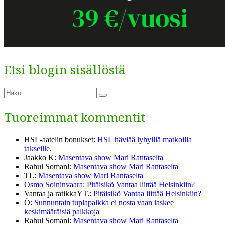
Etsi blogin sisällöstä
Etsi:
Haku
Tuoreimmat kommentit
HSL-aatelin bonukset
:
HSL häviää lyhyillä matkoilla
takseille.
Jaakko K
:
Masentava show Mari Rantaselta
Rahul Somani
:
Masentava show Mari Rantaselta
TL
:
Masentava show Mari Rantaselta
Osmo Soininvaara
:
Pitäisikö Vantaa liittää Helsinkiin?
Vantaa ja ratikkaYT.
:
Pitäisikö Vantaa liittää Helsinkiin?
Ö
:
Sunnuntain tuplapalkka ei nosta vaan laskee
keskimääräisiä palkkoja
Rahul Somani
:
Masentava show Mari Rantaselta