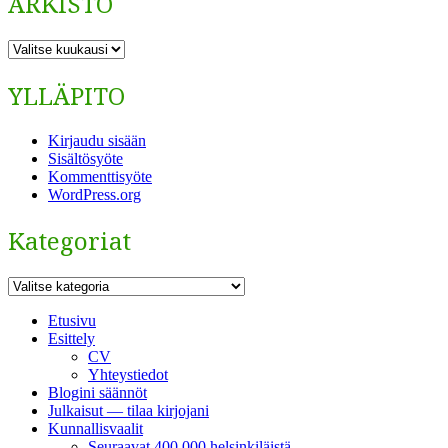
ARKISTO
ARKISTO
YLLÄPITO
Kirjaudu sisään
Sisältösyöte
Kommenttisyöte
WordPress.org
Kategoriat
Kategoriat
Etusivu
Esittely
CV
Yhteystiedot
Blogini säännöt
Julkaisut — tilaa kirjojani
Kunnallisvaalit
Seuraavat 400 000 helsinkiläistä