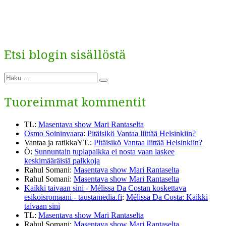
Etsi blogin sisällöstä
Etsi:
Haku
Tuoreimmat kommentit
TL
:
Masentava show Mari Rantaselta
Osmo Soininvaara
:
Pitäisikö Vantaa liittää Helsinkiin?
Vantaa ja ratikkaYT.
:
Pitäisikö Vantaa liittää Helsinkiin?
Ö
:
Sunnuntain tuplapalkka ei nosta vaan laskee
keskimääräisiä palkkoja
Rahul Somani
:
Masentava show Mari Rantaselta
Rahul Somani
:
Masentava show Mari Rantaselta
Kaikki taivaan sini - Mélissa Da Costan koskettava
esikoisromaani - taustamedia.fi
:
Mélissa Da Costa: Kaikki
taivaan sini
TL
:
Masentava show Mari Rantaselta
Rahul Somani
:
Masentava show Mari Rantaselta