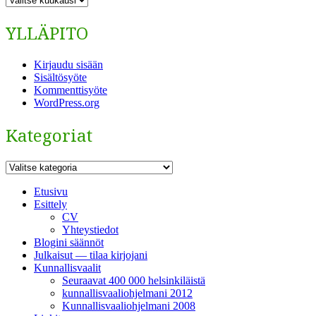
YLLÄPITO
Kirjaudu sisään
Sisältösyöte
Kommenttisyöte
WordPress.org
Kategoriat
Kategoriat
Etusivu
Esittely
CV
Yhteystiedot
Blogini säännöt
Julkaisut — tilaa kirjojani
Kunnallisvaalit
Seuraavat 400 000 helsinkiläistä
kunnallisvaaliohjelmani 2012
Kunnallisvaaliohjelmani 2008