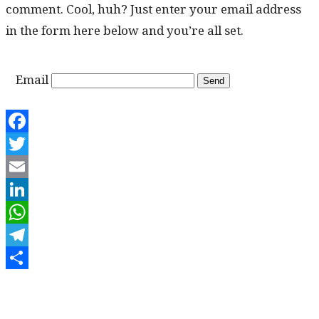
com­ment. Cool, huh? Just enter your email address
in the form here below and you’re all set.
Email
Facebook
Twitter
Email
LinkedIn
WhatsApp
Telegram
Share