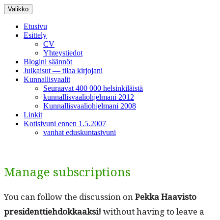
Siirry
Valikko
sisältöön
Etusivu
Esittely
CV
Yhteystiedot
Blogini säännöt
Julkaisut — tilaa kirjojani
Kunnallisvaalit
Seuraavat 400 000 helsinkiläistä
kunnallisvaaliohjelmani 2012
Kunnallisvaaliohjelmani 2008
Linkit
Kotisivuni ennen 1.5.2007
vanhat eduskuntasivuni
Manage subscriptions
You can fol­low the dis­cus­sion on
Pekka Haav­is­to
pres­i­dent­tiehdokkaak­si!
with­out hav­ing to leave a