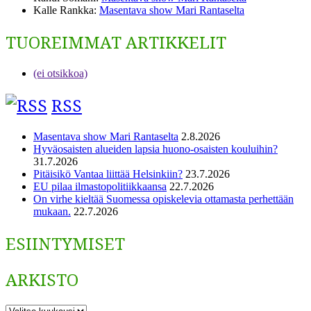
Kalle Rankka
:
Masentava show Mari Rantaselta
TUOREIMMAT ARTIKKELIT
(ei otsikkoa)
RSS
Masentava show Mari Rantaselta
2.8.2026
Hyväosaisten alueiden lapsia huono-osaisten kouluihin?
31.7.2026
Pitäisikö Vantaa liittää Helsinkiin?
23.7.2026
EU pilaa ilmastopolitiikkaansa
22.7.2026
On virhe kieltää Suomessa opiskelevia ottamasta perhettään
mukaan.
22.7.2026
ESIINTYMISET
ARKISTO
ARKISTO