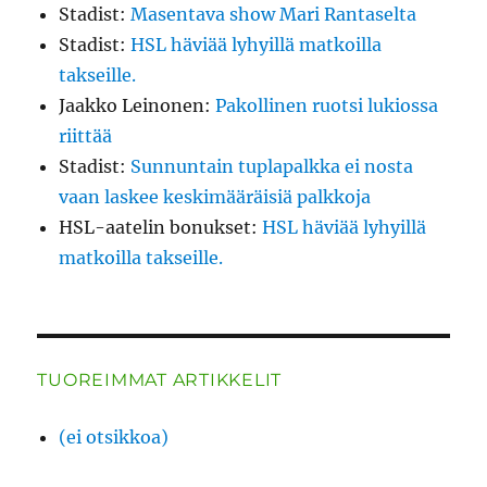
Stadist
:
Masentava show Mari Rantaselta
Stadist
:
HSL häviää lyhyillä matkoilla
takseille.
Jaakko Leinonen
:
Pakollinen ruotsi lukiossa
riittää
Stadist
:
Sunnuntain tuplapalkka ei nosta
vaan laskee keskimääräisiä palkkoja
HSL-aatelin bonukset
:
HSL häviää lyhyillä
matkoilla takseille.
TUOREIMMAT ARTIKKELIT
(ei otsikkoa)