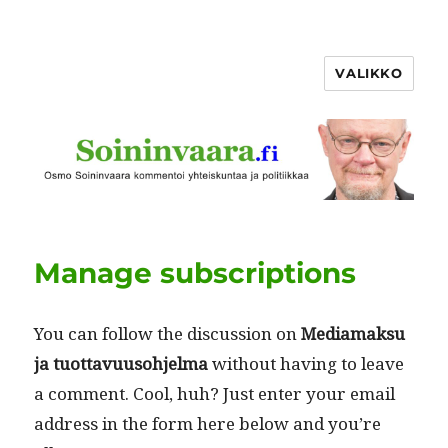
VALIKKO
Manage subscriptions
You can fol­low the dis­cus­sion on
Media­mak­su
ja tuot­tavu­u­so­hjel­ma
with­out hav­ing to leave
a com­ment. Cool, huh? Just enter your email
address in the form here below and you’re