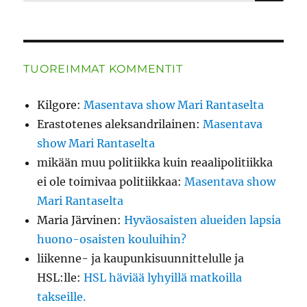
TUOREIMMAT KOMMENTIT
Kilgore
:
Masentava show Mari Rantaselta
Erastotenes aleksandrilainen
:
Masentava
show Mari Rantaselta
mikään muu politiikka kuin reaalipolitiikka
ei ole toimivaa politiikkaa
:
Masentava show
Mari Rantaselta
Maria Järvinen
:
Hyväosaisten alueiden lapsia
huono-osaisten kouluihin?
liikenne- ja kaupunkisuunnittelulle ja
HSL:lle
:
HSL häviää lyhyillä matkoilla
takseille.