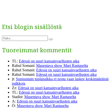
Etsi blogin sisällöstä
Etsi:
Haku
Tuoreimmat kommentit
TL
:
Edessä on suuri kansainvaellusten aika
Rahul Somani
:
Masentava show Mari Rantaselta
Rahul Somani
:
Edessä on suuri kansainvaellusten aika
Rahul Somani
:
Edessä on suuri kansainvaellusten aika
jt
:
Sunnuntain tuplapalkka ei nosta vaan laskee keskimääräisiä
palkkoja
Zz
:
Edessä on suuri kansainvaellusten aika
TL
:
Edessä on suuri kansainvaellusten aika
Stadist
:
Masentava show Mari Rantaselta
A
:
Edessä on suuri kansainvaellusten aika
Ö
:
Masentava show Mari Rantaselta