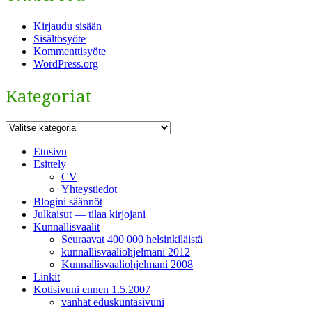
Kirjaudu sisään
Sisältösyöte
Kommenttisyöte
WordPress.org
Kategoriat
Kategoriat
Etusivu
Esittely
CV
Yhteystiedot
Blogini säännöt
Julkaisut — tilaa kirjojani
Kunnallisvaalit
Seuraavat 400 000 helsinkiläistä
kunnallisvaaliohjelmani 2012
Kunnallisvaaliohjelmani 2008
Linkit
Kotisivuni ennen 1.5.2007
vanhat eduskuntasivuni