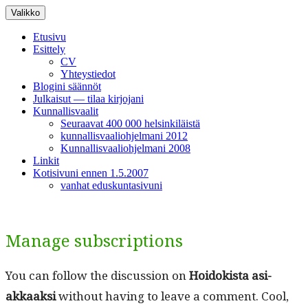
Siirry
Valikko
sisältöön
Etusivu
Esittely
CV
Yhteystiedot
Blogini säännöt
Julkaisut — tilaa kirjojani
Kunnallisvaalit
Seuraavat 400 000 helsinkiläistä
kunnallisvaaliohjelmani 2012
Kunnallisvaaliohjelmani 2008
Linkit
Kotisivuni ennen 1.5.2007
vanhat eduskuntasivuni
Manage subscriptions
You can fol­low the dis­cus­sion on
Hoidok­ista asi­
akkaak­si
with­out hav­ing to leave a com­ment. Cool,