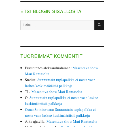
ETSI BLOGIN SISÄLLÖSTÄ
HAKU
Etsi:
TUOREIMMAT KOMMENTIT
Erastotenes aleksandrialainen
:
Masentava show
Mari Rantaselta
Stadist
:
Sunnuntain tuplapalkka ei nosta vaan
laskee keskimääräisiä palkkoja
TL
:
Masentava show Mari Rantaselta
Ö
:
Sunnuntain tuplapalkka ei nosta vaan laskee
keskimääräisiä palkkoja
Osmo Soininvaara
:
Sunnuntain tuplapalkka ei
nosta vaan laskee keskimääräisiä palkkoja
Aika ajatella
:
Masentava show Mari Rantaselta