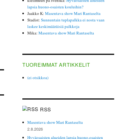
kielimuuri på svenska
:
Hyväosaisten alueiden
lapsia huono-osaisten kouluihin?
Jaakko K
:
Masentava show Mari Rantaselta
Stadist
:
Sunnuntain tuplapalkka ei nosta vaan
laskee keskimääräisiä palkkoja
Mika
:
Masentava show Mari Rantaselta
TUOREIMMAT ARTIKKELIT
(ei otsikkoa)
RSS
Masentava show Mari Rantaselta
2.8.2026
Hyväosaisten alueiden lapsia huono-osaisten