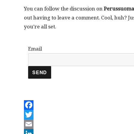
You can fol­low the dis­cus­sion on
Perus­suo­ma­l
out hav­ing to leave a com­ment. Cool, huh? J
you’re all set.
Email
F
a
T
c
w
E