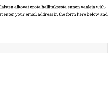
ais­ten aiko­vat ero­ta hal­li­tuk­ses­ta ennen vaale­ja
with­
ust enter your email address in the form here below and