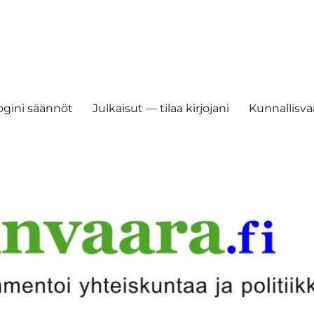
ogini säännöt
Julkaisut — tilaa kirjojani
Kunnallisvaa