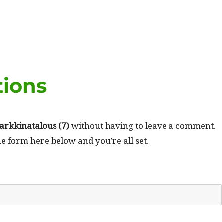
tions
rkki­na­t­alous (7)
with­out hav­ing to leave a com­ment.
he form here below and you’re all set.