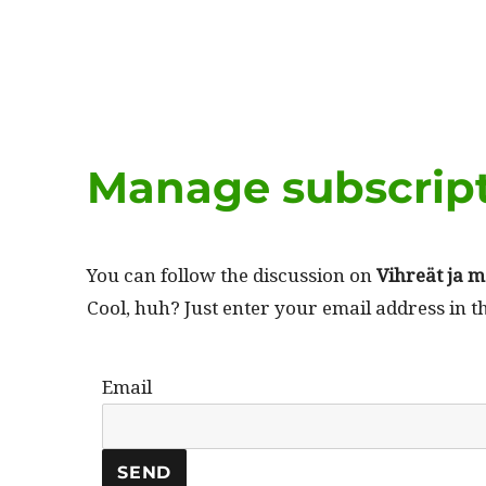
Manage subscrip
You can fol­low the dis­cus­sion on
Vihreät ja ma
Cool, huh? Just enter your email address in t
Email