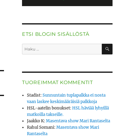
ETSI BLOGIN SISÄLLÖSTÄ
HAKU
Etsi:
TUOREIMMAT KOMMENTIT
Stadist
:
Sunnuntain tuplapalkka ei nosta
vaan laskee keskimääräisiä palkkoja
HSL-aatelin bonukset
:
HSL häviää lyhyillä
matkoilla takseille.
Jaakko K
:
Masentava show Mari Rantaselta
Rahul Somani
:
Masentava show Mari
Rantaselta