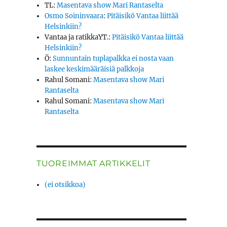
TL
:
Masentava show Mari Rantaselta
Osmo Soininvaara
:
Pitäisikö Vantaa liittää
Helsinkiin?
Vantaa ja ratikkaYT.
:
Pitäisikö Vantaa liittää
Helsinkiin?
Ö
:
Sunnuntain tuplapalkka ei nosta vaan
laskee keskimääräisiä palkkoja
Rahul Somani
:
Masentava show Mari
Rantaselta
Rahul Somani
:
Masentava show Mari
Rantaselta
TUOREIMMAT ARTIKKELIT
(ei otsikkoa)