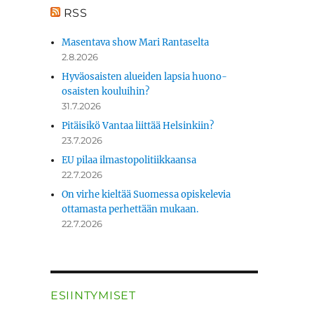
RSS
Masentava show Mari Rantaselta
2.8.2026
Hyväosaisten alueiden lapsia huono-
osaisten kouluihin?
31.7.2026
Pitäisikö Vantaa liittää Helsinkiin?
23.7.2026
EU pilaa ilmastopolitiikkaansa
22.7.2026
On virhe kieltää Suomessa opiskelevia
ottamasta perhettään mukaan.
22.7.2026
ESIINTYMISET