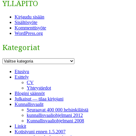
YLLÄPITO
Kirjaudu sisään
Sisältösyöte
Kommenttisyöte
WordPress.org
Kategoriat
Kategoriat
Etusivu
Esittely
CV
Yhteystiedot
Blogini säännöt
Julkaisut — tilaa kirjojani
Kunnallisvaalit
Seuraavat 400 000 helsinkiläistä
kunnallisvaaliohjelmani 2012
Kunnallisvaaliohjelmani 2008
Linkit
Kotisivuni ennen 1.5.2007