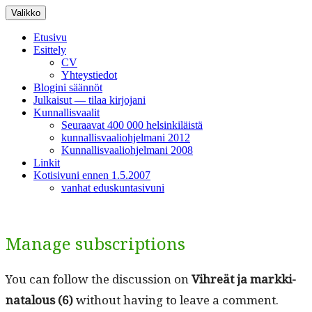
Siirry
Valikko
sisältöön
Etusivu
Esittely
CV
Yhteystiedot
Blogini säännöt
Julkaisut — tilaa kirjojani
Kunnallisvaalit
Seuraavat 400 000 helsinkiläistä
kunnallisvaaliohjelmani 2012
Kunnallisvaaliohjelmani 2008
Linkit
Kotisivuni ennen 1.5.2007
vanhat eduskuntasivuni
Manage subscriptions
You can fol­low the dis­cus­sion on
Vihreät ja markki­
na­t­alous (6)
with­out hav­ing to leave a com­ment.