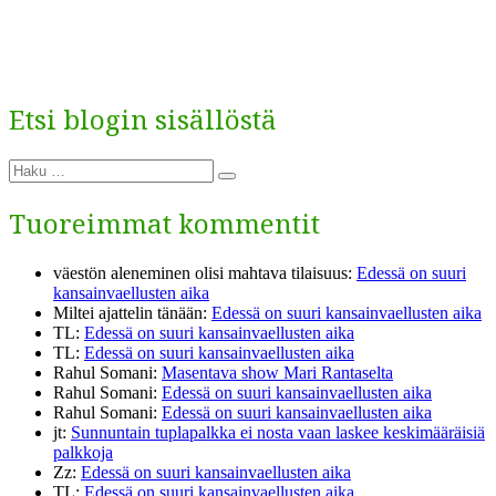
Etsi blogin sisällöstä
Etsi:
Haku
Tuoreimmat kommentit
väestön aleneminen olisi mahtava tilaisuus
:
Edessä on suuri
kansainvaellusten aika
Miltei ajattelin tänään
:
Edessä on suuri kansainvaellusten aika
TL
:
Edessä on suuri kansainvaellusten aika
TL
:
Edessä on suuri kansainvaellusten aika
Rahul Somani
:
Masentava show Mari Rantaselta
Rahul Somani
:
Edessä on suuri kansainvaellusten aika
Rahul Somani
:
Edessä on suuri kansainvaellusten aika
jt
:
Sunnuntain tuplapalkka ei nosta vaan laskee keskimääräisiä
palkkoja
Zz
:
Edessä on suuri kansainvaellusten aika
TL
:
Edessä on suuri kansainvaellusten aika